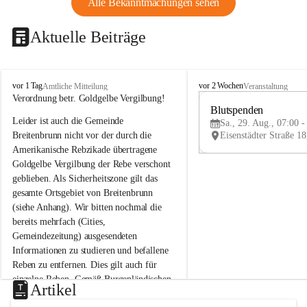
Alle Bekanntmachungen sehen
Aktuelle Beiträge
B
B
vor 1 Tag
vor 2 Wochen
Amtliche Mitteilung
Veranstaltung
r
r
Verordnung betr. Goldgelbe Vergilbung!
e
e
Blutspenden
Leider ist auch die Gemeinde 
i
i
Sa., 29. Aug., 07:00 -
t
t
Breitenbrunn nicht vor der durch die 
e
e
Amerikanische Rebzikade übertragene 
n
n
Goldgelbe Vergilbung der Rebe verschont 
b
b
geblieben. Als Sicherheitszone gilt das 
r
r
gesamte Ortsgebiet von Breitenbrunn 
u
u
(siehe Anhang). Wir bitten nochmal die 
n
n
n
n
bereits mehrfach (Cities, 
a
a
Gemeindezeitung) ausgesendeten 
m
m
Informationen zu studieren und befallene 
N
N
Reben zu entfernen. Dies gilt auch für 
e
e
einzelne Reben. Gemäß Burgenländischen 
u
u
Artikel
Weinbaugesetz sind nicht gepflegte oder 
s
s