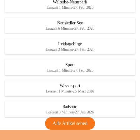
i
i
unzulässige Weingärten zu roden! Bitte 
Welterbe-Naturpark
e
e
helfen wir zusammen um unsere Winzer 
Lesezeit 1 Minute
•
27. Feb. 2026
d
d
vor den prognostizierten Ernteausfällen 
l
l
und den daraus folgenden wirtschaftlichen 
e
e
Neusiedler See
Schäden zu bewahren.
r
r
Lesezeit 6 Minuten
•
27. Feb. 2026
S
S
Verordnungen
e
e
Leithagebirge
04.08.2026
e
e
Lesezeit 3 Minuten
•
27. Feb. 2026
Maßnahmen zur Bekämpfung
der Goldgelben Vergilbung der
Sport
Rebe und der Amerikanischen
Lesezeit 1 Minute
•
27. Feb. 2026
Rebzikade
Anhang VBl. EU Nr. 18
Wassersport
_2026
Lesezeit 1 Minute
•
26. März 2026
1 Seite
•
1,4 MB
Radsport
VBl. EU Nr. 18_2026
Lesezeit 3 Minuten
•
27. Juli 2026
2 Seiten
•
2,1 MB
Alle Artikel sehen