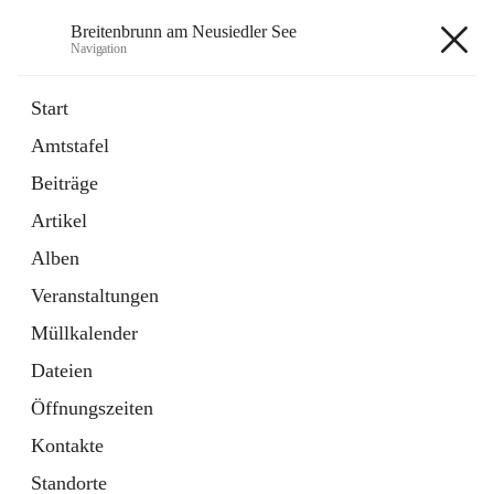
Breitenbrunn am Neusiedler See
Navigation
Breitenbrunn am Neusiedler See
Start
Amtstafel
Formulare
Beiträge
18 Schnellzugriffe
Artikel
Gemeindeservice
7 Schnellzugriffe
Alben
Veranstaltungen
+7
Müllkalender
Dateien
Öffnungszeiten
Kontakte
Hauptadresse
Standorte