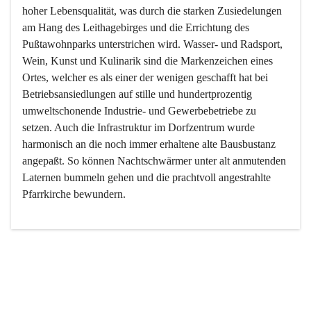
hoher Lebensqualität, was durch die starken Zusiedelungen 
am Hang des Leithagebirges und die Errichtung des 
Pußtawohnparks unterstrichen wird. Wasser- und Radsport, 
Wein, Kunst und Kulinarik sind die Markenzeichen eines 
Ortes, welcher es als einer der wenigen geschafft hat bei 
Betriebsansiedlungen auf stille und hundertprozentig 
umweltschonende Industrie- und Gewerbebetriebe zu 
setzen. Auch die Infrastruktur im Dorfzentrum wurde 
harmonisch an die noch immer erhaltene alte Bausbustanz 
angepaßt. So können Nachtschwärmer unter alt anmutenden 
Laternen bummeln gehen und die prachtvoll angestrahlte 
Pfarrkirche bewundern.

Der Weinbau dominert heute nicht mehr, ist aber integrativer 
Bestandteil der Kultur des Ortes, da man hier schon lange 
von Massenweinbau auf Qualitätsweinbau umgestellt hat. 
So ist es auch nicht verwunderlich, dass eines der historisch 
wertvollsten Gebäude die Ortsvinothek beherbergt und dass 
der Kellering ein beliebtes Ziel darstellt.
