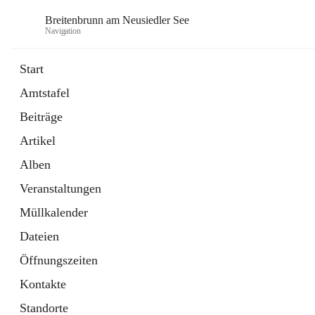
Breitenbrunn am Neusiedler See
Navigation
Start
Amtstafel
Formulare
Beiträge
18 Schnellzugriffe
Artikel
Gemeindeservice
7 Schnellzugriffe
Alben
Veranstaltungen
Müllkalender
Dateien
Öffnungszeiten
Kontakte
Standorte