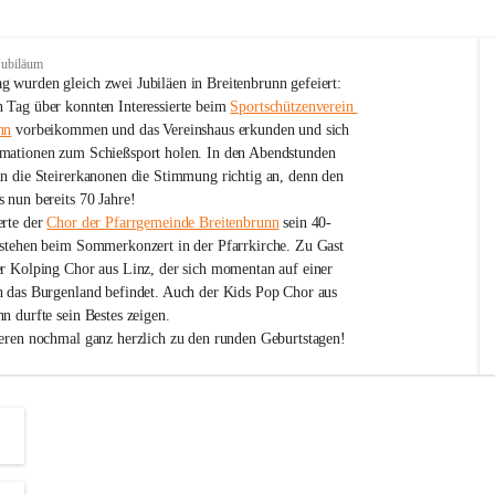
Jubiläum
 wurden gleich zwei Jubiläen in Breitenbrunn gefeiert: 
 Tag über konnten Interessierte beim 
Sportschützenverein 
nn
 vorbeikommen und das Vereinshaus erkunden und sich 
mationen zum Schießsport holen. In den Abendstunden 
nn die Steirerkanonen die Stimmung richtig an, denn den 
 nun bereits 70 Jahre!
rte der 
Chor der Pfarrgemeinde Breitenbrunn
 sein 40-
estehen beim Sommerkonzert in der Pfarrkirche. Zu Gast 
er Kolping Chor aus Linz, der sich momentan auf einer 
h das Burgenland befindet. Auch der Kids Pop Chor aus 
n durfte sein Bestes zeigen.
ieren nochmal ganz herzlich zu den runden Geburtstagen!