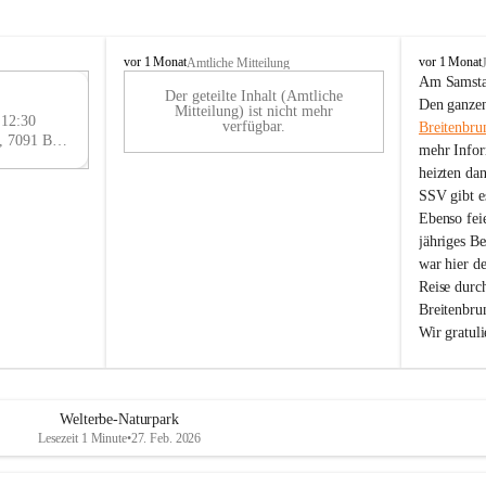
B
B
vor 1 Monat
vor 1 Monat
Amtliche Mitteilung
r
r
Am Samstag
Der geteilte Inhalt (Amtliche
e
e
29
Den ganzen
Mitteilung) ist nicht mehr
i
i
 12:30
AU
verfügbar.
Breitenbru
t
t
Eisenstädter Straße 18, 7091 Breitenbrunn am Neusiedler See, AUT
G
mehr Infor
e
e
heizten da
n
n
SSV gibt es
b
b
r
r
Ebenso feie
u
u
jähriges B
n
n
war hier d
n
n
Reise durc
a
a
Breitenbrun
m
m
Wir gratul
N
N
e
e
u
u
s
s
i
i
Welterbe-Naturpark
e
e
Lesezeit 1 Minute
•
27. Feb. 2026
d
d
l
l