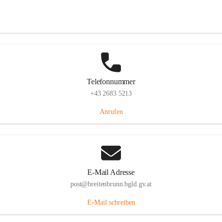
Eisenstädterstraße 18, 7091 Breitenbrunn am Neusiedler See, AUT
Auf Karte ansehen
Telefonnummer
+43 2683 5213
Anrufen
E-Mail Adresse
post@breitenbrunn.bgld.gv.at
E-Mail schreiben