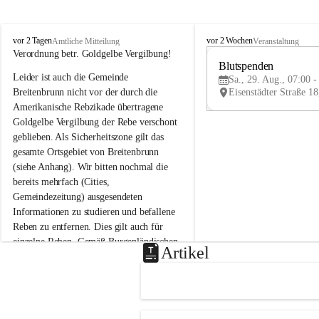
B
B
vor 2 Tagen
vor 2 Wochen
Amtliche Mitteilung
Veranstaltung
r
r
Verordnung betr. Goldgelbe Vergilbung!
e
e
Blutspenden
Leider ist auch die Gemeinde 
i
i
Sa., 29. Aug., 07:00 -
t
t
Breitenbrunn nicht vor der durch die 
e
e
Amerikanische Rebzikade übertragene 
n
n
Goldgelbe Vergilbung der Rebe verschont 
b
b
geblieben. Als Sicherheitszone gilt das 
r
r
gesamte Ortsgebiet von Breitenbrunn 
u
u
(siehe Anhang). Wir bitten nochmal die 
n
n
n
n
bereits mehrfach (Cities, 
a
a
Gemeindezeitung) ausgesendeten 
m
m
Informationen zu studieren und befallene 
N
N
Reben zu entfernen. Dies gilt auch für 
e
e
einzelne Reben. Gemäß Burgenländischen 
u
u
Artikel
Weinbaugesetz sind nicht gepflegte oder 
s
s
i
i
unzulässige Weingärten zu roden! Bitte 
e
e
helfen wir zusammen um unsere Winzer 
d
d
vor den prognostizierten Ernteausfällen 
l
l
und den daraus folgenden wirtschaftlichen 