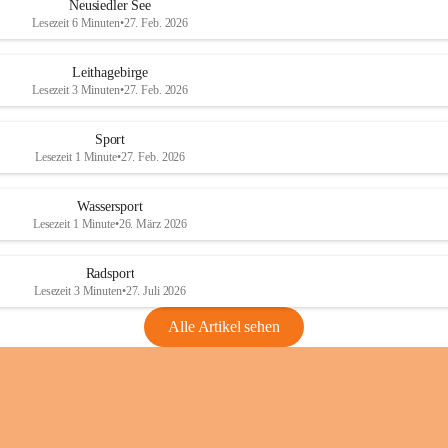
e
e
Neusiedler See
r
r
Lesezeit 6 Minuten
•
27. Feb. 2026
S
S
e
e
Leithagebirge
e
e
Lesezeit 3 Minuten
•
27. Feb. 2026
Sport
Lesezeit 1 Minute
•
27. Feb. 2026
Wassersport
Lesezeit 1 Minute
•
26. März 2026
Radsport
Lesezeit 3 Minuten
•
27. Juli 2026
Alle Artikel sehen