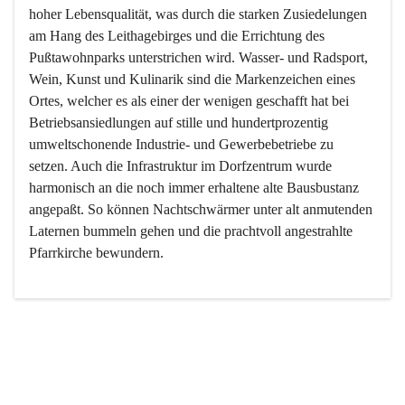
hoher Lebensqualität, was durch die starken Zusiedelungen 
am Hang des Leithagebirges und die Errichtung des 
Pußtawohnparks unterstrichen wird. Wasser- und Radsport, 
Wein, Kunst und Kulinarik sind die Markenzeichen eines 
Ortes, welcher es als einer der wenigen geschafft hat bei 
Betriebsansiedlungen auf stille und hundertprozentig 
umweltschonende Industrie- und Gewerbebetriebe zu 
setzen. Auch die Infrastruktur im Dorfzentrum wurde 
harmonisch an die noch immer erhaltene alte Bausbustanz 
angepaßt. So können Nachtschwärmer unter alt anmutenden 
Laternen bummeln gehen und die prachtvoll angestrahlte 
Pfarrkirche bewundern.

Der Weinbau dominert heute nicht mehr, ist aber integrativer 
Bestandteil der Kultur des Ortes, da man hier schon lange 
von Massenweinbau auf Qualitätsweinbau umgestellt hat. 
So ist es auch nicht verwunderlich, dass eines der historisch 
wertvollsten Gebäude die Ortsvinothek beherbergt und dass 
der Kellering ein beliebtes Ziel darstellt.
