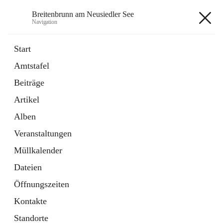
Breitenbrunn am Neusiedler See
Navigation
Breitenbrunn am Neusiedler See
Start
Amtstafel
Formulare
Beiträge
18 Schnellzugriffe
Artikel
Gemeindeservice
7 Schnellzugriffe
Alben
Veranstaltungen
+7
Müllkalender
Dateien
Öffnungszeiten
Kontakte
Hauptadresse
Standorte