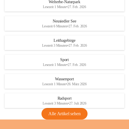
i
i
unzulässige Weingärten zu roden! Bitte 
Welterbe-Naturpark
e
e
helfen wir zusammen um unsere Winzer 
Lesezeit 1 Minute
•
27. Feb. 2026
d
d
vor den prognostizierten Ernteausfällen 
l
l
und den daraus folgenden wirtschaftlichen 
e
e
Neusiedler See
Schäden zu bewahren.
r
r
Lesezeit 6 Minuten
•
27. Feb. 2026
S
S
Verordnungen
e
e
Leithagebirge
04.08.2026
e
e
Lesezeit 3 Minuten
•
27. Feb. 2026
Maßnahmen zur Bekämpfung
der Goldgelben Vergilbung der
Sport
Rebe und der Amerikanischen
Lesezeit 1 Minute
•
27. Feb. 2026
Rebzikade
Anhang VBl. EU Nr. 18
Wassersport
_2026
Lesezeit 1 Minute
•
26. März 2026
1 Seite
•
1,4 MB
Radsport
VBl. EU Nr. 18_2026
Lesezeit 3 Minuten
•
27. Juli 2026
2 Seiten
•
2,1 MB
Alle Artikel sehen