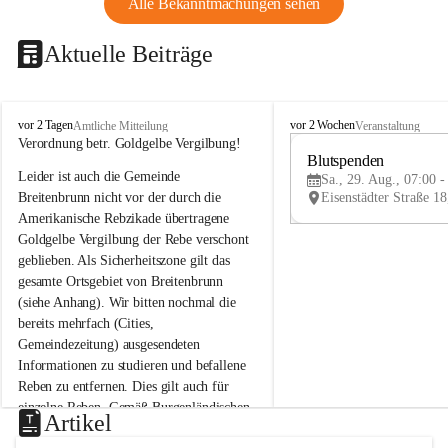
Alle Bekanntmachungen sehen
Aktuelle Beiträge
B
B
vor 2 Tagen
vor 2 Wochen
Amtliche Mitteilung
Veranstaltung
r
r
Verordnung betr. Goldgelbe Vergilbung!
e
e
Blutspenden
Leider ist auch die Gemeinde 
i
i
Sa., 29. Aug., 07:00 -
t
t
Breitenbrunn nicht vor der durch die 
e
e
Amerikanische Rebzikade übertragene 
n
n
Goldgelbe Vergilbung der Rebe verschont 
b
b
geblieben. Als Sicherheitszone gilt das 
r
r
gesamte Ortsgebiet von Breitenbrunn 
u
u
(siehe Anhang). Wir bitten nochmal die 
n
n
n
n
bereits mehrfach (Cities, 
a
a
Gemeindezeitung) ausgesendeten 
m
m
Informationen zu studieren und befallene 
N
N
Reben zu entfernen. Dies gilt auch für 
e
e
einzelne Reben. Gemäß Burgenländischen 
u
u
Artikel
Weinbaugesetz sind nicht gepflegte oder 
s
s