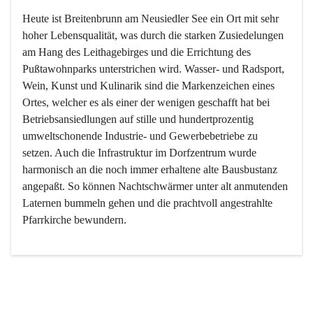
Heute ist Breitenbrunn am Neusiedler See ein Ort mit sehr 
hoher Lebensqualität, was durch die starken Zusiedelungen 
am Hang des Leithagebirges und die Errichtung des 
Pußtawohnparks unterstrichen wird. Wasser- und Radsport, 
Wein, Kunst und Kulinarik sind die Markenzeichen eines 
Ortes, welcher es als einer der wenigen geschafft hat bei 
Betriebsansiedlungen auf stille und hundertprozentig 
umweltschonende Industrie- und Gewerbebetriebe zu 
setzen. Auch die Infrastruktur im Dorfzentrum wurde 
harmonisch an die noch immer erhaltene alte Bausbustanz 
angepaßt. So können Nachtschwärmer unter alt anmutenden 
Laternen bummeln gehen und die prachtvoll angestrahlte 
Pfarrkirche bewundern.

Der Weinbau dominert heute nicht mehr, ist aber integrativer 
Bestandteil der Kultur des Ortes, da man hier schon lange 
von Massenweinbau auf Qualitätsweinbau umgestellt hat. 
So ist es auch nicht verwunderlich, dass eines der historisch 