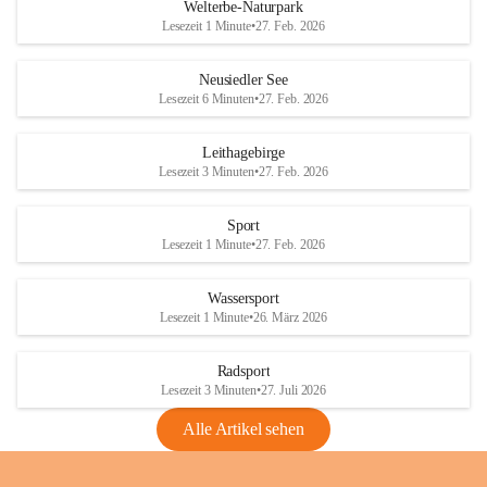
i
i
unzulässige Weingärten zu roden! Bitte 
Welterbe-Naturpark
e
e
helfen wir zusammen um unsere Winzer 
Lesezeit 1 Minute
•
27. Feb. 2026
d
d
vor den prognostizierten Ernteausfällen 
l
l
und den daraus folgenden wirtschaftlichen 
e
e
Neusiedler See
Schäden zu bewahren.
r
r
Lesezeit 6 Minuten
•
27. Feb. 2026
S
S
Verordnungen
e
e
Leithagebirge
04.08.2026
e
e
Lesezeit 3 Minuten
•
27. Feb. 2026
Maßnahmen zur Bekämpfung
der Goldgelben Vergilbung der
Sport
Rebe und der Amerikanischen
Lesezeit 1 Minute
•
27. Feb. 2026
Rebzikade
Anhang VBl. EU Nr. 18
Wassersport
_2026
Lesezeit 1 Minute
•
26. März 2026
1 Seite
•
1,4 MB
Radsport
VBl. EU Nr. 18_2026
Lesezeit 3 Minuten
•
27. Juli 2026
2 Seiten
•
2,1 MB
Alle Artikel sehen