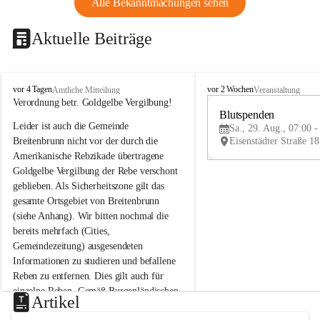
Alle Bekanntmachungen sehen
Aktuelle Beiträge
B
B
vor 4 Tagen
vor 2 Wochen
Amtliche Mitteilung
Veranstaltung
r
r
Verordnung betr. Goldgelbe Vergilbung!
e
e
Blutspenden
Leider ist auch die Gemeinde 
i
i
Sa., 29. Aug., 07:00 -
t
t
Breitenbrunn nicht vor der durch die 
e
e
Amerikanische Rebzikade übertragene 
n
n
Goldgelbe Vergilbung der Rebe verschont 
b
b
geblieben. Als Sicherheitszone gilt das 
r
r
gesamte Ortsgebiet von Breitenbrunn 
u
u
(siehe Anhang). Wir bitten nochmal die 
n
n
n
n
bereits mehrfach (Cities, 
a
a
Gemeindezeitung) ausgesendeten 
m
m
Informationen zu studieren und befallene 
N
N
Reben zu entfernen. Dies gilt auch für 
e
e
einzelne Reben. Gemäß Burgenländischen 
u
u
Artikel
Weinbaugesetz sind nicht gepflegte oder 
s
s