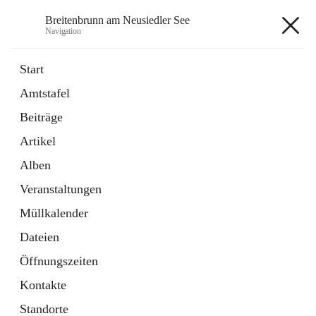
Breitenbrunn am Neusiedler See
Navigation
Breitenbrunn am Neusiedler See
Start
Amtstafel
Formulare
Beiträge
18 Schnellzugriffe
Artikel
Gemeindeservice
7 Schnellzugriffe
Alben
Veranstaltungen
+7
Müllkalender
Dateien
Öffnungszeiten
Kontakte
Hauptadresse
Standorte