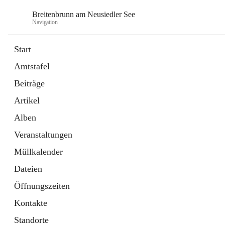
Breitenbrunn am Neusiedler See
Navigation
Start
Amtstafel
Formulare
Beiträge
18 Schnellzugriffe
Artikel
Gemeindeservice
7 Schnellzugriffe
Alben
Veranstaltungen
Müllkalender
Dateien
Öffnungszeiten
Kontakte
Standorte