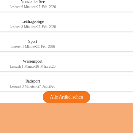
e
e
Neusiedler See
r
r
Lesezeit 6 Minuten
•
27. Feb. 2026
S
S
e
e
Leithagebirge
e
e
Lesezeit 3 Minuten
•
27. Feb. 2026
Sport
Lesezeit 1 Minute
•
27. Feb. 2026
Wassersport
Lesezeit 1 Minute
•
26. März 2026
Radsport
Lesezeit 3 Minuten
•
27. Juli 2026
Alle Artikel sehen