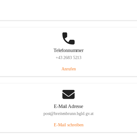
Eisenstädterstraße 18, 7091 Breitenbrunn am Neusiedler See, AUT
Auf Karte ansehen
Telefonnummer
+43 2683 5213
Anrufen
E-Mail Adresse
post@breitenbrunn.bgld.gv.at
E-Mail schreiben