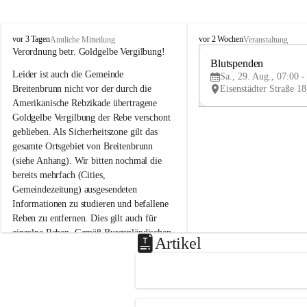
B
B
vor 3 Tagen
vor 2 Wochen
Amtliche Mitteilung
Veranstaltung
r
r
Verordnung betr. Goldgelbe Vergilbung!
e
e
Blutspenden
Leider ist auch die Gemeinde 
i
i
Sa., 29. Aug., 07:00 -
t
t
Breitenbrunn nicht vor der durch die 
e
e
Amerikanische Rebzikade übertragene 
n
n
Goldgelbe Vergilbung der Rebe verschont 
b
b
geblieben. Als Sicherheitszone gilt das 
r
r
gesamte Ortsgebiet von Breitenbrunn 
u
u
(siehe Anhang). Wir bitten nochmal die 
n
n
n
n
bereits mehrfach (Cities, 
a
a
Gemeindezeitung) ausgesendeten 
m
m
Informationen zu studieren und befallene 
N
N
Reben zu entfernen. Dies gilt auch für 
e
e
einzelne Reben. Gemäß Burgenländischen 
u
u
Artikel
Weinbaugesetz sind nicht gepflegte oder 
s
s
i
i
unzulässige Weingärten zu roden! Bitte 
e
e
helfen wir zusammen um unsere Winzer 
d
d
vor den prognostizierten Ernteausfällen 
l
l
und den daraus folgenden wirtschaftlichen 