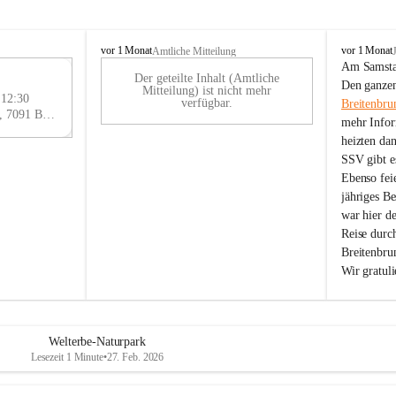
B
B
vor 1 Monat
vor 1 Monat
Amtliche Mitteilung
r
r
Am Samstag
Der geteilte Inhalt (Amtliche
e
e
29
Den ganzen
Mitteilung) ist nicht mehr
i
i
 12:30
AU
verfügbar.
Breitenbru
t
t
Eisenstädter Straße 18, 7091 Breitenbrunn am Neusiedler See, AUT
G
mehr Infor
e
e
heizten da
n
n
SSV gibt es
b
b
r
r
Ebenso feie
u
u
jähriges B
n
n
war hier d
n
n
Reise durc
a
a
Breitenbrun
m
m
Wir gratul
N
N
e
e
u
u
s
s
i
i
Welterbe-Naturpark
e
e
Lesezeit 1 Minute
•
27. Feb. 2026
d
d
l
l