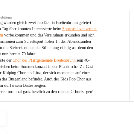
Jubiläum
 wurden gleich zwei Jubiläen in Breitenbrunn gefeiert: 
 Tag über konnten Interessierte beim 
Sportschützenverein 
nn
 vorbeikommen und das Vereinshaus erkunden und sich 
mationen zum Schießsport holen. In den Abendstunden 
nn die Steirerkanonen die Stimmung richtig an, denn den 
 nun bereits 70 Jahre!
rte der 
Chor der Pfarrgemeinde Breitenbrunn
 sein 40-
estehen beim Sommerkonzert in der Pfarrkirche. Zu Gast 
er Kolping Chor aus Linz, der sich momentan auf einer 
h das Burgenland befindet. Auch der Kids Pop Chor aus 
n durfte sein Bestes zeigen.
ieren nochmal ganz herzlich zu den runden Geburtstagen!