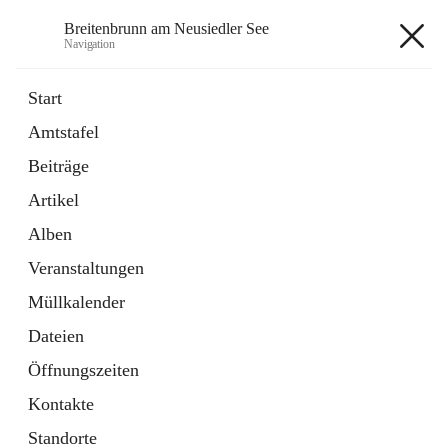
Breitenbrunn am Neusiedler See
Navigation
Breitenbrunn am Neusiedler See
Start
Amtstafel
Formulare
Beiträge
18 Schnellzugriffe
Artikel
Gemeindeservice
7 Schnellzugriffe
Alben
Veranstaltungen
+7
Müllkalender
Dateien
Öffnungszeiten
Kontakte
Hauptadresse
Standorte