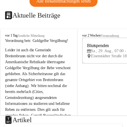
Alle Bekanntmachungen sehen
Aktuelle Beiträge
B
B
vor 1 Tag
vor 2 Wochen
Amtliche Mitteilung
Veranstaltung
r
r
Verordnung betr. Goldgelbe Vergilbung!
e
e
Blutspenden
Leider ist auch die Gemeinde 
i
i
Sa., 29. Aug., 07:00 -
t
t
Breitenbrunn nicht vor der durch die 
e
e
Amerikanische Rebzikade übertragene 
n
n
Goldgelbe Vergilbung der Rebe verschont 
b
b
geblieben. Als Sicherheitszone gilt das 
r
r
gesamte Ortsgebiet von Breitenbrunn 
u
u
(siehe Anhang). Wir bitten nochmal die 
n
n
n
n
bereits mehrfach (Cities, 
a
a
Gemeindezeitung) ausgesendeten 
m
m
Informationen zu studieren und befallene 
N
N
Reben zu entfernen. Dies gilt auch für 
e
e
einzelne Reben. Gemäß Burgenländischen 
u
u
Artikel
Weinbaugesetz sind nicht gepflegte oder 
s
s