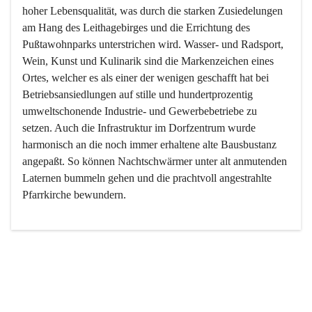
hoher Lebensqualität, was durch die starken Zusiedelungen 
am Hang des Leithagebirges und die Errichtung des 
Pußtawohnparks unterstrichen wird. Wasser- und Radsport, 
Wein, Kunst und Kulinarik sind die Markenzeichen eines 
Ortes, welcher es als einer der wenigen geschafft hat bei 
Betriebsansiedlungen auf stille und hundertprozentig 
umweltschonende Industrie- und Gewerbebetriebe zu 
setzen. Auch die Infrastruktur im Dorfzentrum wurde 
harmonisch an die noch immer erhaltene alte Bausbustanz 
angepaßt. So können Nachtschwärmer unter alt anmutenden 
Laternen bummeln gehen und die prachtvoll angestrahlte 
Pfarrkirche bewundern.

Der Weinbau dominert heute nicht mehr, ist aber integrativer 
Bestandteil der Kultur des Ortes, da man hier schon lange 
von Massenweinbau auf Qualitätsweinbau umgestellt hat. 
So ist es auch nicht verwunderlich, dass eines der historisch 
wertvollsten Gebäude die Ortsvinothek beherbergt und dass 
der Kellering ein beliebtes Ziel darstellt.
