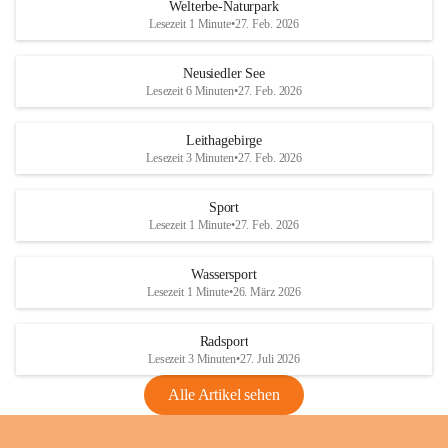
i
i
unzulässige Weingärten zu roden! Bitte 
Welterbe-Naturpark
e
e
helfen wir zusammen um unsere Winzer 
Lesezeit 1 Minute
•
27. Feb. 2026
d
d
vor den prognostizierten Ernteausfällen 
l
l
und den daraus folgenden wirtschaftlichen 
e
e
Neusiedler See
Schäden zu bewahren.
r
r
Lesezeit 6 Minuten
•
27. Feb. 2026
S
S
Verordnungen
e
e
Leithagebirge
04.08.2026
e
e
Lesezeit 3 Minuten
•
27. Feb. 2026
Maßnahmen zur Bekämpfung
der Goldgelben Vergilbung der
Sport
Rebe und der Amerikanischen
Lesezeit 1 Minute
•
27. Feb. 2026
Rebzikade
Anhang VBl. EU Nr. 18
Wassersport
_2026
Lesezeit 1 Minute
•
26. März 2026
1 Seite
•
1,4 MB
Radsport
VBl. EU Nr. 18_2026
Lesezeit 3 Minuten
•
27. Juli 2026
2 Seiten
•
2,1 MB
Alle Artikel sehen