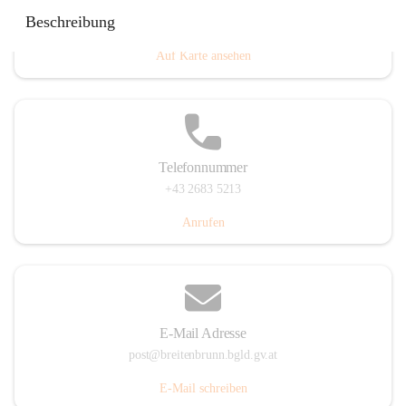
Eisenstädterstraße 18, 7091 Breitenbrunn am Neusiedler
Beschreibung
See, AUT
Auf Karte ansehen
Telefonnummer
+43 2683 5213
Anrufen
E-Mail Adresse
post@breitenbrunn.bgld.gv.at
E-Mail schreiben