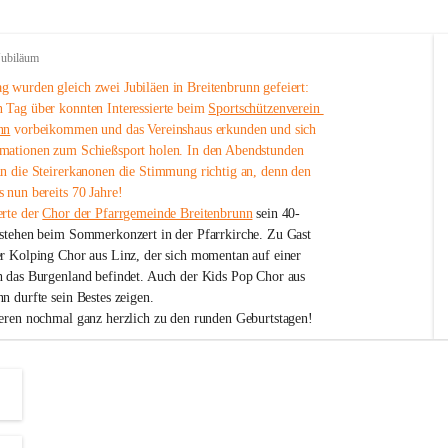
Jubiläum
 wurden gleich zwei Jubiläen in Breitenbrunn gefeiert: 
 Tag über konnten Interessierte beim 
Sportschützenverein 
nn
 vorbeikommen und das Vereinshaus erkunden und sich 
mationen zum Schießsport holen. In den Abendstunden 
nn die Steirerkanonen die Stimmung richtig an, denn den 
 nun bereits 70 Jahre!
rte der 
Chor der Pfarrgemeinde Breitenbrunn
 sein 40-
estehen beim Sommerkonzert in der Pfarrkirche. Zu Gast 
er Kolping Chor aus Linz, der sich momentan auf einer 
h das Burgenland befindet. Auch der Kids Pop Chor aus 
n durfte sein Bestes zeigen.
ieren nochmal ganz herzlich zu den runden Geburtstagen!