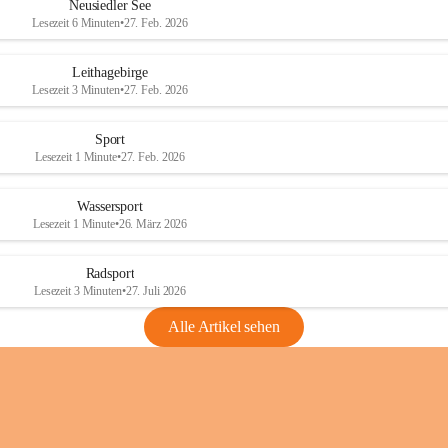
e
e
Neusiedler See
r
r
Lesezeit 6 Minuten
•
27. Feb. 2026
S
S
e
e
Leithagebirge
e
e
Lesezeit 3 Minuten
•
27. Feb. 2026
Sport
Lesezeit 1 Minute
•
27. Feb. 2026
Wassersport
Lesezeit 1 Minute
•
26. März 2026
Radsport
Lesezeit 3 Minuten
•
27. Juli 2026
Alle Artikel sehen