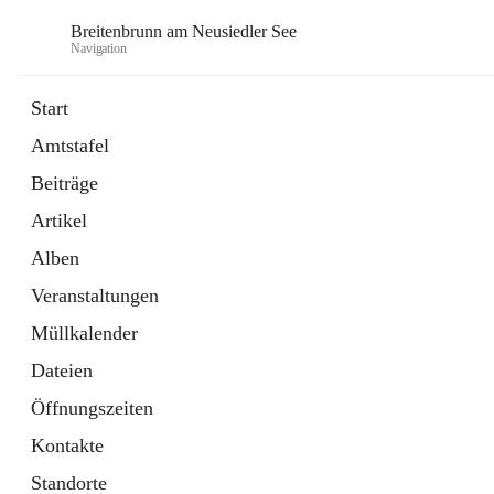
Breitenbrunn am Neusiedler See
Navigation
Start
Amtstafel
Formulare
Beiträge
18 Schnellzugriffe
Artikel
Gemeindeservice
7 Schnellzugriffe
Alben
Veranstaltungen
Müllkalender
Dateien
Öffnungszeiten
Kontakte
Standorte