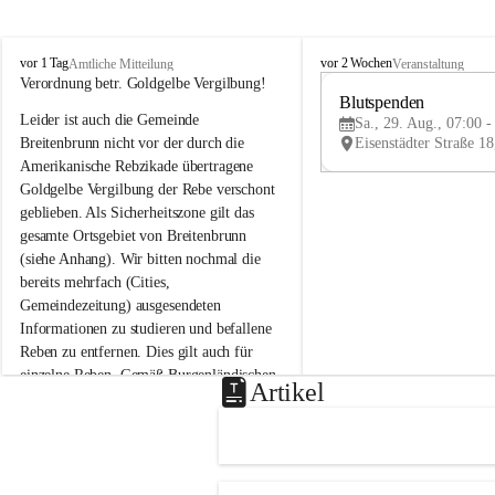
B
B
vor 1 Tag
vor 2 Wochen
Amtliche Mitteilung
Veranstaltung
r
r
Verordnung betr. Goldgelbe Vergilbung!
e
e
Blutspenden
Leider ist auch die Gemeinde 
i
i
Sa., 29. Aug., 07:00 -
t
t
Breitenbrunn nicht vor der durch die 
e
e
Amerikanische Rebzikade übertragene 
n
n
Goldgelbe Vergilbung der Rebe verschont 
b
b
geblieben. Als Sicherheitszone gilt das 
r
r
gesamte Ortsgebiet von Breitenbrunn 
u
u
(siehe Anhang). Wir bitten nochmal die 
n
n
n
n
bereits mehrfach (Cities, 
a
a
Gemeindezeitung) ausgesendeten 
m
m
Informationen zu studieren und befallene 
N
N
Reben zu entfernen. Dies gilt auch für 
e
e
einzelne Reben. Gemäß Burgenländischen 
u
u
Artikel
Weinbaugesetz sind nicht gepflegte oder 
s
s
i
i
unzulässige Weingärten zu roden! Bitte 
e
e
helfen wir zusammen um unsere Winzer 
d
d
vor den prognostizierten Ernteausfällen 
l
l
und den daraus folgenden wirtschaftlichen 