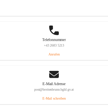
Eisenstädterstraße 18, 7091 Breitenbrunn am Neusiedler See, AUT
Auf Karte ansehen
Telefonnummer
+43 2683 5213
Anrufen
E-Mail Adresse
post@breitenbrunn.bgld.gv.at
E-Mail schreiben