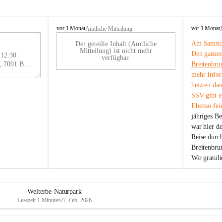
B
B
vor 1 Monat
vor 1 Monat
Amtliche Mitteilung
r
r
Am Samstag
Der geteilte Inhalt (Amtliche
e
e
29
Mitteilung) ist nicht mehr
Den ganzen
i
i
 12:30
AU
verfügbar.
t
t
Eisenstädter Straße 18, 7091 Breitenbrunn am Neusiedler See, AUT
Breitenbru
G
e
e
mehr Infor
n
n
heizten da
b
b
SSV gibt es
r
r
Ebenso feie
u
u
jähriges B
n
n
n
n
war hier d
a
a
Reise durc
m
m
Breitenbrun
N
N
Wir gratul
e
e
u
u
s
s
i
i
Welterbe-Naturpark
e
e
Lesezeit 1 Minute
•
27. Feb. 2026
d
d
l
l