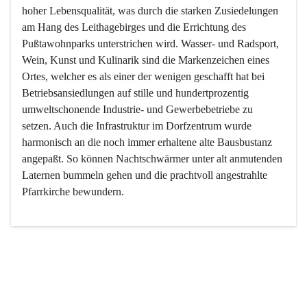
hoher Lebensqualität, was durch die starken Zusiedelungen 
am Hang des Leithagebirges und die Errichtung des 
Pußtawohnparks unterstrichen wird. Wasser- und Radsport, 
Wein, Kunst und Kulinarik sind die Markenzeichen eines 
Ortes, welcher es als einer der wenigen geschafft hat bei 
Betriebsansiedlungen auf stille und hundertprozentig 
umweltschonende Industrie- und Gewerbebetriebe zu 
setzen. Auch die Infrastruktur im Dorfzentrum wurde 
harmonisch an die noch immer erhaltene alte Bausbustanz 
angepaßt. So können Nachtschwärmer unter alt anmutenden 
Laternen bummeln gehen und die prachtvoll angestrahlte 
Pfarrkirche bewundern.

Der Weinbau dominert heute nicht mehr, ist aber integrativer 
Bestandteil der Kultur des Ortes, da man hier schon lange 
von Massenweinbau auf Qualitätsweinbau umgestellt hat. 
So ist es auch nicht verwunderlich, dass eines der historisch 
wertvollsten Gebäude die Ortsvinothek beherbergt und dass 
der Kellering ein beliebtes Ziel darstellt.
