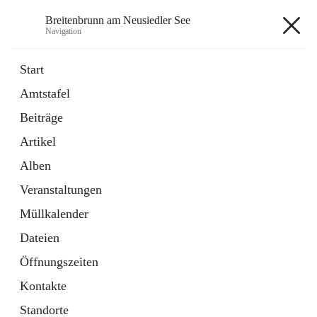
Breitenbrunn am Neusiedler See
Navigation
Breitenbrunn am Neusiedler See
Start
Amtstafel
Formulare
Beiträge
18 Schnellzugriffe
Artikel
Gemeindeservice
7 Schnellzugriffe
Alben
Veranstaltungen
+7
Müllkalender
Dateien
Öffnungszeiten
Kontakte
Hauptadresse
Standorte