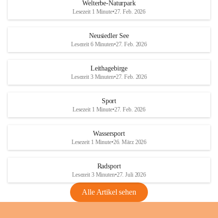
i
i
unzulässige Weingärten zu roden! Bitte 
Welterbe-Naturpark
e
e
helfen wir zusammen um unsere Winzer 
Lesezeit 1 Minute
•
27. Feb. 2026
d
d
vor den prognostizierten Ernteausfällen 
l
l
und den daraus folgenden wirtschaftlichen 
e
e
Neusiedler See
Schäden zu bewahren.
r
r
Lesezeit 6 Minuten
•
27. Feb. 2026
S
S
Verordnungen
e
e
Leithagebirge
04.08.2026
e
e
Lesezeit 3 Minuten
•
27. Feb. 2026
Maßnahmen zur Bekämpfung
der Goldgelben Vergilbung der
Sport
Rebe und der Amerikanischen
Lesezeit 1 Minute
•
27. Feb. 2026
Rebzikade
Anhang VBl. EU Nr. 18
Wassersport
_2026
Lesezeit 1 Minute
•
26. März 2026
1 Seite
•
1,4 MB
Radsport
VBl. EU Nr. 18_2026
Lesezeit 3 Minuten
•
27. Juli 2026
2 Seiten
•
2,1 MB
Alle Artikel sehen