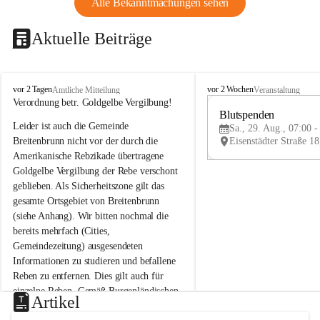
Alle Bekanntmachungen sehen
Aktuelle Beiträge
B
B
vor 2 Tagen
vor 2 Wochen
Amtliche Mitteilung
Veranstaltung
r
r
Verordnung betr. Goldgelbe Vergilbung!
e
e
Blutspenden
Leider ist auch die Gemeinde 
i
i
Sa., 29. Aug., 07:00 -
t
t
Breitenbrunn nicht vor der durch die 
e
e
Amerikanische Rebzikade übertragene 
n
n
Goldgelbe Vergilbung der Rebe verschont 
b
b
geblieben. Als Sicherheitszone gilt das 
r
r
gesamte Ortsgebiet von Breitenbrunn 
u
u
(siehe Anhang). Wir bitten nochmal die 
n
n
n
n
bereits mehrfach (Cities, 
a
a
Gemeindezeitung) ausgesendeten 
m
m
Informationen zu studieren und befallene 
N
N
Reben zu entfernen. Dies gilt auch für 
e
e
einzelne Reben. Gemäß Burgenländischen 
u
u
Artikel
Weinbaugesetz sind nicht gepflegte oder 
s
s