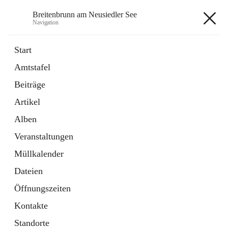
Breitenbrunn am Neusiedler See
Navigation
Breitenbrunn am Neusiedler See
Start
Amtstafel
Formulare
Beiträge
18 Schnellzugriffe
Artikel
Gemeindeservice
7 Schnellzugriffe
Alben
Veranstaltungen
+7
Müllkalender
Dateien
Öffnungszeiten
Kontakte
Hauptadresse
Standorte