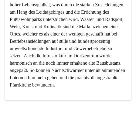
hoher Lebensqualität, was durch die starken Zusiedelungen 
am Hang des Leithagebirges und die Errichtung des 
Pußtawohnparks unterstrichen wird. Wasser- und Radsport, 
Wein, Kunst und Kulinarik sind die Markenzeichen eines 
Ortes, welcher es als einer der wenigen geschafft hat bei 
Betriebsansiedlungen auf stille und hundertprozentig 
umweltschonende Industrie- und Gewerbebetriebe zu 
setzen. Auch die Infrastruktur im Dorfzentrum wurde 
harmonisch an die noch immer erhaltene alte Bausbustanz 
angepaßt. So können Nachtschwärmer unter alt anmutenden 
Laternen bummeln gehen und die prachtvoll angestrahlte 
Pfarrkirche bewundern.

Der Weinbau dominert heute nicht mehr, ist aber integrativer 
Bestandteil der Kultur des Ortes, da man hier schon lange 
von Massenweinbau auf Qualitätsweinbau umgestellt hat. 
So ist es auch nicht verwunderlich, dass eines der historisch 
wertvollsten Gebäude die Ortsvinothek beherbergt und dass 
der Kellering ein beliebtes Ziel darstellt.
