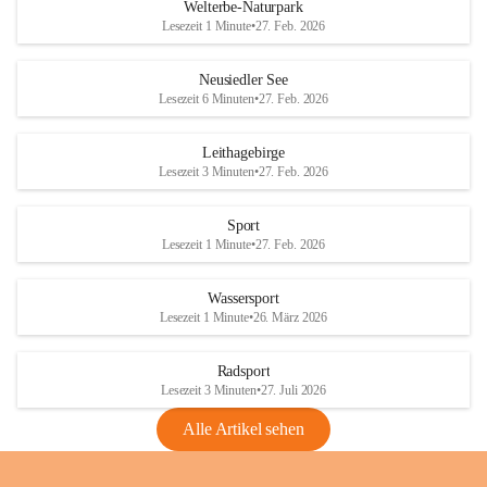
i
i
unzulässige Weingärten zu roden! Bitte 
Welterbe-Naturpark
e
e
helfen wir zusammen um unsere Winzer 
Lesezeit 1 Minute
•
27. Feb. 2026
d
d
vor den prognostizierten Ernteausfällen 
l
l
und den daraus folgenden wirtschaftlichen 
e
e
Neusiedler See
Schäden zu bewahren.
r
r
Lesezeit 6 Minuten
•
27. Feb. 2026
S
S
Verordnungen
e
e
Leithagebirge
04.08.2026
e
e
Lesezeit 3 Minuten
•
27. Feb. 2026
Maßnahmen zur Bekämpfung
der Goldgelben Vergilbung der
Sport
Rebe und der Amerikanischen
Lesezeit 1 Minute
•
27. Feb. 2026
Rebzikade
Anhang VBl. EU Nr. 18
Wassersport
_2026
Lesezeit 1 Minute
•
26. März 2026
1 Seite
•
1,4 MB
Radsport
VBl. EU Nr. 18_2026
Lesezeit 3 Minuten
•
27. Juli 2026
2 Seiten
•
2,1 MB
Alle Artikel sehen