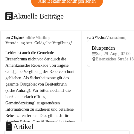
Alle Bekanntmachungen sehen
Aktuelle Beiträge
B
B
vor 2 Tagen
vor 2 Wochen
Amtliche Mitteilung
Veranstaltung
r
r
Verordnung betr. Goldgelbe Vergilbung!
e
e
Blutspenden
Leider ist auch die Gemeinde 
i
i
Sa., 29. Aug., 07:00 -
t
t
Breitenbrunn nicht vor der durch die 
e
e
Amerikanische Rebzikade übertragene 
n
n
Goldgelbe Vergilbung der Rebe verschont 
b
b
geblieben. Als Sicherheitszone gilt das 
r
r
gesamte Ortsgebiet von Breitenbrunn 
u
u
(siehe Anhang). Wir bitten nochmal die 
n
n
n
n
bereits mehrfach (Cities, 
a
a
Gemeindezeitung) ausgesendeten 
m
m
Informationen zu studieren und befallene 
N
N
Reben zu entfernen. Dies gilt auch für 
e
e
einzelne Reben. Gemäß Burgenländischen 
u
u
Artikel
Weinbaugesetz sind nicht gepflegte oder 
s
s