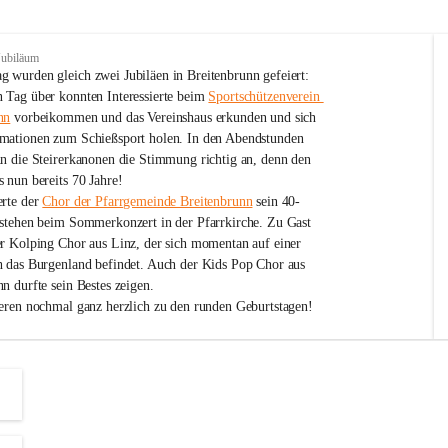
Jubiläum
 wurden gleich zwei Jubiläen in Breitenbrunn gefeiert: 
 Tag über konnten Interessierte beim 
Sportschützenverein 
nn
 vorbeikommen und das Vereinshaus erkunden und sich 
mationen zum Schießsport holen. In den Abendstunden 
nn die Steirerkanonen die Stimmung richtig an, denn den 
 nun bereits 70 Jahre!
rte der 
Chor der Pfarrgemeinde Breitenbrunn
 sein 40-
estehen beim Sommerkonzert in der Pfarrkirche. Zu Gast 
er Kolping Chor aus Linz, der sich momentan auf einer 
h das Burgenland befindet. Auch der Kids Pop Chor aus 
n durfte sein Bestes zeigen.
ieren nochmal ganz herzlich zu den runden Geburtstagen!