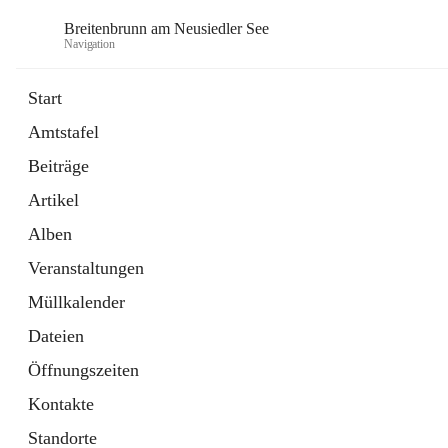
Breitenbrunn am Neusiedler See
Navigation
Start
Amtstafel
Formulare
Beiträge
18 Schnellzugriffe
Artikel
Gemeindeservice
7 Schnellzugriffe
Alben
Veranstaltungen
Müllkalender
Dateien
Öffnungszeiten
Kontakte
Standorte