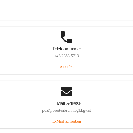
Eisenstädterstraße 18, 7091 Breitenbrunn am Neusiedler See, AUT
Auf Karte ansehen
Telefonnummer
+43 2683 5213
Anrufen
E-Mail Adresse
post@breitenbrunn.bgld.gv.at
E-Mail schreiben