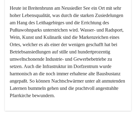
Heute ist Breitenbrunn am Neusiedler See ein Ort mit sehr 
hoher Lebensqualität, was durch die starken Zusiedelungen 
am Hang des Leithagebirges und die Errichtung des 
Pußtawohnparks unterstrichen wird. Wasser- und Radsport, 
Wein, Kunst und Kulinarik sind die Markenzeichen eines 
Ortes, welcher es als einer der wenigen geschafft hat bei 
Betriebsansiedlungen auf stille und hundertprozentig 
umweltschonende Industrie- und Gewerbebetriebe zu 
setzen. Auch die Infrastruktur im Dorfzentrum wurde 
harmonisch an die noch immer erhaltene alte Bausbustanz 
angepaßt. So können Nachtschwärmer unter alt anmutenden 
Laternen bummeln gehen und die prachtvoll angestrahlte 
Pfarrkirche bewundern.

Der Weinbau dominert heute nicht mehr, ist aber integrativer 
Bestandteil der Kultur des Ortes, da man hier schon lange 
von Massenweinbau auf Qualitätsweinbau umgestellt hat. 
So ist es auch nicht verwunderlich, dass eines der historisch 