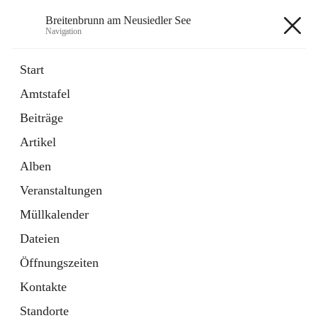
Breitenbrunn am Neusiedler See
Navigation
Breitenbrunn am Neusiedler See
Start
Amtstafel
Formulare
Beiträge
18 Schnellzugriffe
Artikel
Gemeindeservice
7 Schnellzugriffe
Alben
Veranstaltungen
+7
Müllkalender
Dateien
Öffnungszeiten
Kontakte
Hauptadresse
Standorte