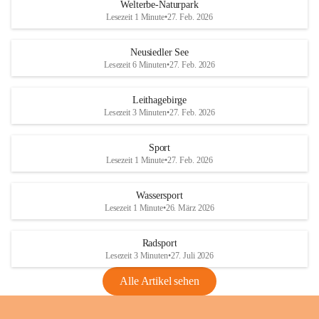
i
i
unzulässige Weingärten zu roden! Bitte 
Welterbe-Naturpark
e
e
helfen wir zusammen um unsere Winzer 
Lesezeit 1 Minute
•
27. Feb. 2026
d
d
vor den prognostizierten Ernteausfällen 
l
l
und den daraus folgenden wirtschaftlichen 
e
e
Neusiedler See
Schäden zu bewahren.
r
r
Lesezeit 6 Minuten
•
27. Feb. 2026
S
S
Verordnungen
e
e
Leithagebirge
04.08.2026
e
e
Lesezeit 3 Minuten
•
27. Feb. 2026
Maßnahmen zur Bekämpfung
der Goldgelben Vergilbung der
Sport
Rebe und der Amerikanischen
Lesezeit 1 Minute
•
27. Feb. 2026
Rebzikade
Anhang VBl. EU Nr. 18
Wassersport
_2026
Lesezeit 1 Minute
•
26. März 2026
1 Seite
•
1,4 MB
Radsport
VBl. EU Nr. 18_2026
Lesezeit 3 Minuten
•
27. Juli 2026
2 Seiten
•
2,1 MB
Alle Artikel sehen