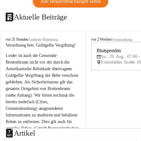
Alle Bekanntmachungen sehen
Aktuelle Beiträge
B
B
vor 21 Stunden
vor 2 Wochen
Amtliche Mitteilung
Veranstaltung
r
r
Verordnung betr. Goldgelbe Vergilbung!
e
e
Blutspenden
Leider ist auch die Gemeinde 
i
i
Sa., 29. Aug., 07:00 -
t
t
Breitenbrunn nicht vor der durch die 
e
e
Amerikanische Rebzikade übertragene 
n
n
Goldgelbe Vergilbung der Rebe verschont 
b
b
geblieben. Als Sicherheitszone gilt das 
r
r
gesamte Ortsgebiet von Breitenbrunn 
u
u
(siehe Anhang). Wir bitten nochmal die 
n
n
n
n
bereits mehrfach (Cities, 
a
a
Gemeindezeitung) ausgesendeten 
m
m
Informationen zu studieren und befallene 
N
N
Reben zu entfernen. Dies gilt auch für 
e
e
einzelne Reben. Gemäß Burgenländischen 
u
u
Artikel
Weinbaugesetz sind nicht gepflegte oder 
s
s