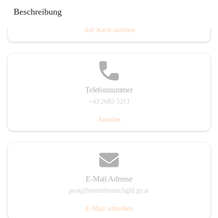
Eisenstädterstraße 18, 7091 Breitenbrunn am Neusiedler
Beschreibung
See, AUT
Auf Karte ansehen
Telefonnummer
+43 2683 5213
Anrufen
E-Mail Adresse
post@breitenbrunn.bgld.gv.at
E-Mail schreiben