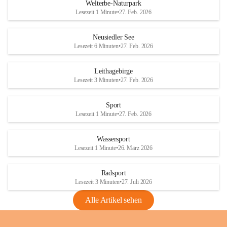
i
i
unzulässige Weingärten zu roden! Bitte 
Welterbe-Naturpark
e
e
helfen wir zusammen um unsere Winzer 
Lesezeit 1 Minute
•
27. Feb. 2026
d
d
vor den prognostizierten Ernteausfällen 
l
l
und den daraus folgenden wirtschaftlichen 
e
e
Neusiedler See
Schäden zu bewahren.
r
r
Lesezeit 6 Minuten
•
27. Feb. 2026
S
S
Verordnungen
e
e
Leithagebirge
04.08.2026
e
e
Lesezeit 3 Minuten
•
27. Feb. 2026
Maßnahmen zur Bekämpfung
der Goldgelben Vergilbung der
Sport
Rebe und der Amerikanischen
Lesezeit 1 Minute
•
27. Feb. 2026
Rebzikade
Anhang VBl. EU Nr. 18
Wassersport
_2026
Lesezeit 1 Minute
•
26. März 2026
1 Seite
•
1,4 MB
Radsport
VBl. EU Nr. 18_2026
Lesezeit 3 Minuten
•
27. Juli 2026
2 Seiten
•
2,1 MB
Alle Artikel sehen