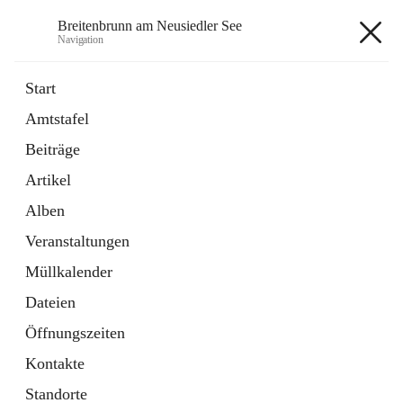
Breitenbrunn am Neusiedler See
Navigation
Breitenbrunn am Neusiedler See
Start
Amtstafel
Formulare
Beiträge
18 Schnellzugriffe
Artikel
Gemeindeservice
7 Schnellzugriffe
Alben
Veranstaltungen
+7
Müllkalender
Dateien
Öffnungszeiten
Kontakte
Hauptadresse
Standorte