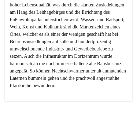
hoher Lebensqualität, was durch die starken Zusiedelungen 
am Hang des Leithagebirges und die Errichtung des 
Pußtawohnparks unterstrichen wird. Wasser- und Radsport, 
Wein, Kunst und Kulinarik sind die Markenzeichen eines 
Ortes, welcher es als einer der wenigen geschafft hat bei 
Betriebsansiedlungen auf stille und hundertprozentig 
umweltschonende Industrie- und Gewerbebetriebe zu 
setzen. Auch die Infrastruktur im Dorfzentrum wurde 
harmonisch an die noch immer erhaltene alte Bausbustanz 
angepaßt. So können Nachtschwärmer unter alt anmutenden 
Laternen bummeln gehen und die prachtvoll angestrahlte 
Pfarrkirche bewundern.

Der Weinbau dominert heute nicht mehr, ist aber integrativer 
Bestandteil der Kultur des Ortes, da man hier schon lange 
von Massenweinbau auf Qualitätsweinbau umgestellt hat. 
So ist es auch nicht verwunderlich, dass eines der historisch 
wertvollsten Gebäude die Ortsvinothek beherbergt und dass 
der Kellering ein beliebtes Ziel darstellt.
