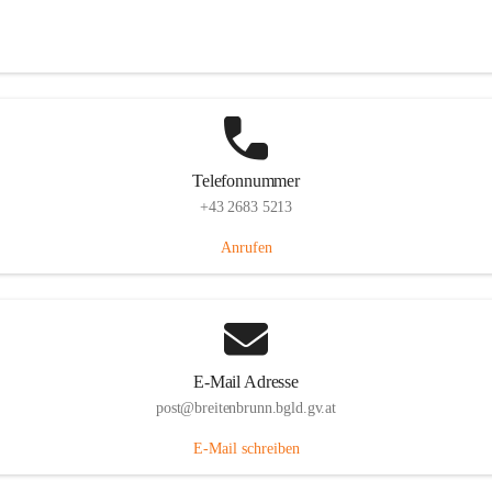
Eisenstädterstraße 18, 7091 Breitenbrunn am Neusiedler See, AUT
Auf Karte ansehen
Telefonnummer
+43 2683 5213
Anrufen
E-Mail Adresse
post@breitenbrunn.bgld.gv.at
E-Mail schreiben