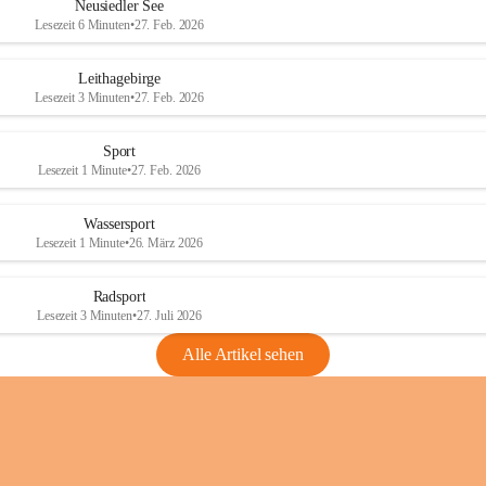
e
e
Neusiedler See
r
r
Lesezeit 6 Minuten
•
27. Feb. 2026
S
S
e
e
Leithagebirge
e
e
Lesezeit 3 Minuten
•
27. Feb. 2026
Sport
Lesezeit 1 Minute
•
27. Feb. 2026
Wassersport
Lesezeit 1 Minute
•
26. März 2026
Radsport
Lesezeit 3 Minuten
•
27. Juli 2026
Alle Artikel sehen