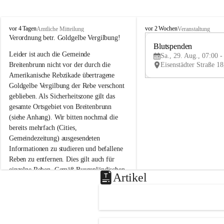
B
B
vor 4 Tagen
vor 2 Wochen
Amtliche Mitteilung
Veranstaltung
r
r
Verordnung betr. Goldgelbe Vergilbung!
e
e
Blutspenden
Leider ist auch die Gemeinde 
i
i
Sa., 29. Aug., 07:00 -
t
t
Breitenbrunn nicht vor der durch die 
e
e
Amerikanische Rebzikade übertragene 
n
n
Goldgelbe Vergilbung der Rebe verschont 
b
b
geblieben. Als Sicherheitszone gilt das 
r
r
gesamte Ortsgebiet von Breitenbrunn 
u
u
(siehe Anhang). Wir bitten nochmal die 
n
n
n
n
bereits mehrfach (Cities, 
a
a
Gemeindezeitung) ausgesendeten 
m
m
Informationen zu studieren und befallene 
N
N
Reben zu entfernen. Dies gilt auch für 
e
e
einzelne Reben. Gemäß Burgenländischen 
u
u
Artikel
Weinbaugesetz sind nicht gepflegte oder 
s
s
i
i
unzulässige Weingärten zu roden! Bitte 
e
e
helfen wir zusammen um unsere Winzer 
d
d
vor den prognostizierten Ernteausfällen 
l
l
und den daraus folgenden wirtschaftlichen 