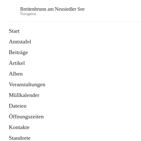
Breitenbrunn am Neusiedler See
Navigation
Start
Amtstafel
Formulare
Beiträge
18 Schnellzugriffe
Artikel
Gemeindeservice
7 Schnellzugriffe
Alben
Veranstaltungen
Müllkalender
Dateien
Öffnungszeiten
Kontakte
Standorte