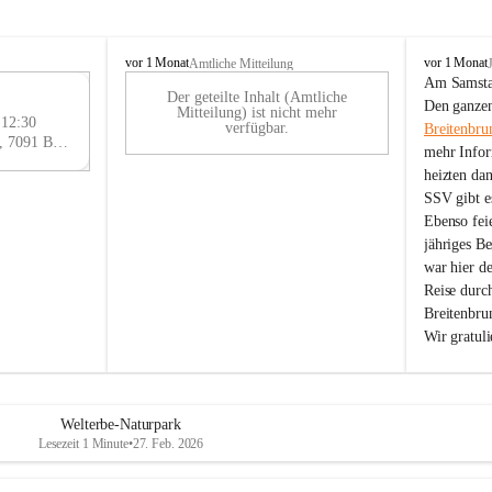
B
B
vor 1 Monat
vor 1 Monat
Amtliche Mitteilung
r
r
Am Samstag
Der geteilte Inhalt (Amtliche
e
e
29
Den ganzen
Mitteilung) ist nicht mehr
i
i
 12:30
AU
verfügbar.
Breitenbru
t
t
Eisenstädter Straße 18, 7091 Breitenbrunn am Neusiedler See, AUT
G
mehr Infor
e
e
heizten da
n
n
SSV gibt es
b
b
r
r
Ebenso feie
u
u
jähriges B
n
n
war hier d
n
n
Reise durc
a
a
Breitenbrun
m
m
Wir gratul
N
N
e
e
u
u
s
s
i
i
Welterbe-Naturpark
e
e
Lesezeit 1 Minute
•
27. Feb. 2026
d
d
l
l