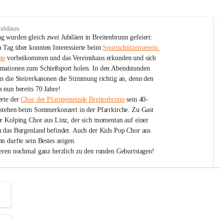
Jubiläum
 wurden gleich zwei Jubiläen in Breitenbrunn gefeiert: 
 Tag über konnten Interessierte beim 
Sportschützenverein 
nn
 vorbeikommen und das Vereinshaus erkunden und sich 
mationen zum Schießsport holen. In den Abendstunden 
nn die Steirerkanonen die Stimmung richtig an, denn den 
 nun bereits 70 Jahre!
rte der 
Chor der Pfarrgemeinde Breitenbrunn
 sein 40-
estehen beim Sommerkonzert in der Pfarrkirche. Zu Gast 
er Kolping Chor aus Linz, der sich momentan auf einer 
h das Burgenland befindet. Auch der Kids Pop Chor aus 
n durfte sein Bestes zeigen.
ieren nochmal ganz herzlich zu den runden Geburtstagen!