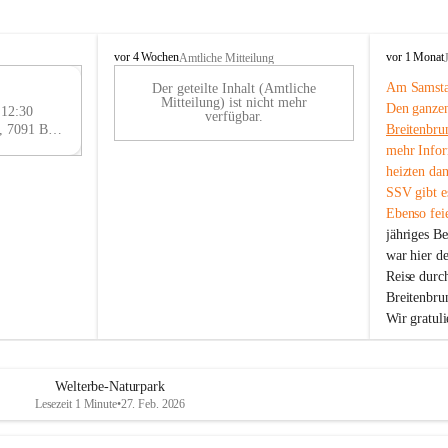
B
B
vor 4 Wochen
vor 1 Monat
Amtliche Mitteilung
r
r
Am Samstag
Der geteilte Inhalt (Amtliche
e
e
29
Mitteilung) ist nicht mehr
Den ganzen
i
i
 12:30
AU
verfügbar.
t
t
Eisenstädter Straße 18, 7091 Breitenbrunn am Neusiedler See, AUT
Breitenbru
G
e
e
mehr Infor
n
n
heizten da
b
b
SSV gibt es
r
r
Ebenso feie
u
u
jähriges B
n
n
n
n
war hier d
a
a
Reise durc
m
m
Breitenbrun
N
N
Wir gratul
e
e
u
u
s
s
i
i
Welterbe-Naturpark
e
e
Lesezeit 1 Minute
•
27. Feb. 2026
d
d
l
l