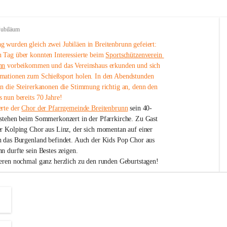
Jubiläum
 wurden gleich zwei Jubiläen in Breitenbrunn gefeiert: 
 Tag über konnten Interessierte beim 
Sportschützenverein 
nn
 vorbeikommen und das Vereinshaus erkunden und sich 
mationen zum Schießsport holen. In den Abendstunden 
nn die Steirerkanonen die Stimmung richtig an, denn den 
 nun bereits 70 Jahre!
rte der 
Chor der Pfarrgemeinde Breitenbrunn
 sein 40-
estehen beim Sommerkonzert in der Pfarrkirche. Zu Gast 
er Kolping Chor aus Linz, der sich momentan auf einer 
h das Burgenland befindet. Auch der Kids Pop Chor aus 
n durfte sein Bestes zeigen.
ieren nochmal ganz herzlich zu den runden Geburtstagen!