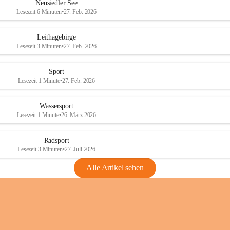
e
e
Neusiedler See
r
r
Lesezeit 6 Minuten
•
27. Feb. 2026
S
S
e
e
Leithagebirge
e
e
Lesezeit 3 Minuten
•
27. Feb. 2026
Sport
Lesezeit 1 Minute
•
27. Feb. 2026
Wassersport
Lesezeit 1 Minute
•
26. März 2026
Radsport
Lesezeit 3 Minuten
•
27. Juli 2026
Alle Artikel sehen