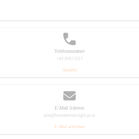
Eisenstädterstraße 18, 7091 Breitenbrunn am Neusiedler See, AUT
Auf Karte ansehen
Telefonnummer
+43 2683 5213
Anrufen
E-Mail Adresse
post@breitenbrunn.bgld.gv.at
E-Mail schreiben