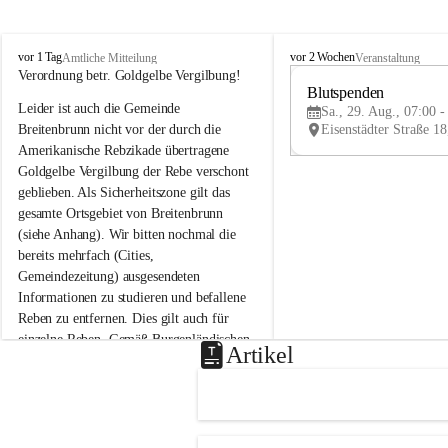
B
B
vor 1 Tag
vor 2 Wochen
Amtliche Mitteilung
Veranstaltung
r
r
Verordnung betr. Goldgelbe Vergilbung!
e
e
Blutspenden
Leider ist auch die Gemeinde 
i
i
Sa., 29. Aug., 07:00 -
t
t
Breitenbrunn nicht vor der durch die 
e
e
Amerikanische Rebzikade übertragene 
n
n
Goldgelbe Vergilbung der Rebe verschont 
b
b
geblieben. Als Sicherheitszone gilt das 
r
r
gesamte Ortsgebiet von Breitenbrunn 
u
u
(siehe Anhang). Wir bitten nochmal die 
n
n
n
n
bereits mehrfach (Cities, 
a
a
Gemeindezeitung) ausgesendeten 
m
m
Informationen zu studieren und befallene 
N
N
Reben zu entfernen. Dies gilt auch für 
e
e
einzelne Reben. Gemäß Burgenländischen 
u
u
Artikel
Weinbaugesetz sind nicht gepflegte oder 
s
s
i
i
unzulässige Weingärten zu roden! Bitte 
e
e
helfen wir zusammen um unsere Winzer 
d
d
vor den prognostizierten Ernteausfällen 
l
l
und den daraus folgenden wirtschaftlichen 