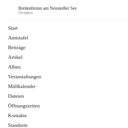
Breitenbrunn am Neusiedler See
Navigation
Start
Amtstafel
Formulare
Beiträge
18 Schnellzugriffe
Artikel
Gemeindeservice
7 Schnellzugriffe
Alben
Veranstaltungen
Müllkalender
Dateien
Öffnungszeiten
Kontakte
Standorte