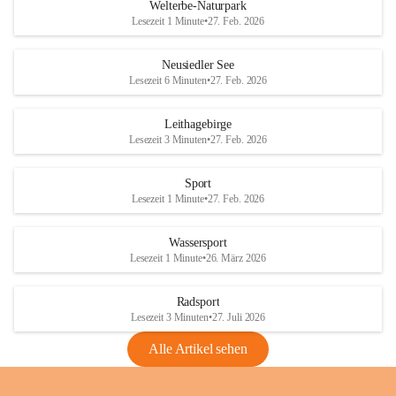
i
i
unzulässige Weingärten zu roden! Bitte 
Welterbe-Naturpark
e
e
helfen wir zusammen um unsere Winzer 
Lesezeit 1 Minute
•
27. Feb. 2026
d
d
vor den prognostizierten Ernteausfällen 
l
l
und den daraus folgenden wirtschaftlichen 
e
e
Neusiedler See
Schäden zu bewahren.
r
r
Lesezeit 6 Minuten
•
27. Feb. 2026
S
S
Verordnungen
e
e
Leithagebirge
04.08.2026
e
e
Lesezeit 3 Minuten
•
27. Feb. 2026
Maßnahmen zur Bekämpfung
der Goldgelben Vergilbung der
Sport
Rebe und der Amerikanischen
Lesezeit 1 Minute
•
27. Feb. 2026
Rebzikade
Anhang VBl. EU Nr. 18
Wassersport
_2026
Lesezeit 1 Minute
•
26. März 2026
1 Seite
•
1,4 MB
Radsport
VBl. EU Nr. 18_2026
Lesezeit 3 Minuten
•
27. Juli 2026
2 Seiten
•
2,1 MB
Alle Artikel sehen