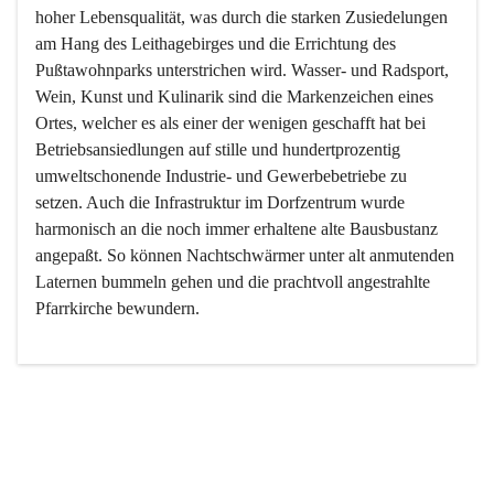
hoher Lebensqualität, was durch die starken Zusiedelungen 
am Hang des Leithagebirges und die Errichtung des 
Pußtawohnparks unterstrichen wird. Wasser- und Radsport, 
Wein, Kunst und Kulinarik sind die Markenzeichen eines 
Ortes, welcher es als einer der wenigen geschafft hat bei 
Betriebsansiedlungen auf stille und hundertprozentig 
umweltschonende Industrie- und Gewerbebetriebe zu 
setzen. Auch die Infrastruktur im Dorfzentrum wurde 
harmonisch an die noch immer erhaltene alte Bausbustanz 
angepaßt. So können Nachtschwärmer unter alt anmutenden 
Laternen bummeln gehen und die prachtvoll angestrahlte 
Pfarrkirche bewundern.

Der Weinbau dominert heute nicht mehr, ist aber integrativer 
Bestandteil der Kultur des Ortes, da man hier schon lange 
von Massenweinbau auf Qualitätsweinbau umgestellt hat. 
So ist es auch nicht verwunderlich, dass eines der historisch 
wertvollsten Gebäude die Ortsvinothek beherbergt und dass 
der Kellering ein beliebtes Ziel darstellt.
