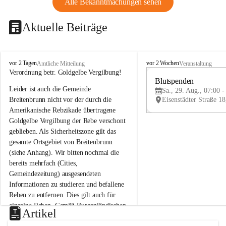
Alle Bekanntmachungen sehen
Aktuelle Beiträge
B
B
vor 2 Tagen
vor 2 Wochen
Amtliche Mitteilung
Veranstaltung
r
r
Verordnung betr. Goldgelbe Vergilbung!
e
e
Blutspenden
Leider ist auch die Gemeinde 
i
i
Sa., 29. Aug., 07:00 -
t
t
Breitenbrunn nicht vor der durch die 
e
e
Amerikanische Rebzikade übertragene 
n
n
Goldgelbe Vergilbung der Rebe verschont 
b
b
geblieben. Als Sicherheitszone gilt das 
r
r
gesamte Ortsgebiet von Breitenbrunn 
u
u
(siehe Anhang). Wir bitten nochmal die 
n
n
n
n
bereits mehrfach (Cities, 
a
a
Gemeindezeitung) ausgesendeten 
m
m
Informationen zu studieren und befallene 
N
N
Reben zu entfernen. Dies gilt auch für 
e
e
einzelne Reben. Gemäß Burgenländischen 
u
u
Artikel
Weinbaugesetz sind nicht gepflegte oder 
s
s