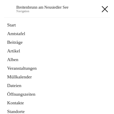
Breitenbrunn am Neusiedler See
Navigation
Breitenbrunn am Neusiedler See
Start
Amtstafel
Formulare
Beiträge
18 Schnellzugriffe
Artikel
Gemeindeservice
7 Schnellzugriffe
Alben
Veranstaltungen
+7
Müllkalender
Dateien
Öffnungszeiten
Kontakte
Hauptadresse
Standorte