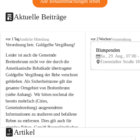
Alle Bekanntmachungen sehen
Aktuelle Beiträge
B
B
vor 1 Tag
vor 2 Wochen
Amtliche Mitteilung
Veranstaltung
r
r
Verordnung betr. Goldgelbe Vergilbung!
e
e
Blutspenden
Leider ist auch die Gemeinde 
i
i
Sa., 29. Aug., 07:00 -
t
t
Breitenbrunn nicht vor der durch die 
e
e
Amerikanische Rebzikade übertragene 
n
n
Goldgelbe Vergilbung der Rebe verschont 
b
b
geblieben. Als Sicherheitszone gilt das 
r
r
gesamte Ortsgebiet von Breitenbrunn 
u
u
(siehe Anhang). Wir bitten nochmal die 
n
n
n
n
bereits mehrfach (Cities, 
a
a
Gemeindezeitung) ausgesendeten 
m
m
Informationen zu studieren und befallene 
N
N
Reben zu entfernen. Dies gilt auch für 
e
e
einzelne Reben. Gemäß Burgenländischen 
u
u
Artikel
Weinbaugesetz sind nicht gepflegte oder 
s
s