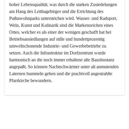
hoher Lebensqualität, was durch die starken Zusiedelungen 
am Hang des Leithagebirges und die Errichtung des 
Pußtawohnparks unterstrichen wird. Wasser- und Radsport, 
Wein, Kunst und Kulinarik sind die Markenzeichen eines 
Ortes, welcher es als einer der wenigen geschafft hat bei 
Betriebsansiedlungen auf stille und hundertprozentig 
umweltschonende Industrie- und Gewerbebetriebe zu 
setzen. Auch die Infrastruktur im Dorfzentrum wurde 
harmonisch an die noch immer erhaltene alte Bausbustanz 
angepaßt. So können Nachtschwärmer unter alt anmutenden 
Laternen bummeln gehen und die prachtvoll angestrahlte 
Pfarrkirche bewundern.

Der Weinbau dominert heute nicht mehr, ist aber integrativer 
Bestandteil der Kultur des Ortes, da man hier schon lange 
von Massenweinbau auf Qualitätsweinbau umgestellt hat. 
So ist es auch nicht verwunderlich, dass eines der historisch 
wertvollsten Gebäude die Ortsvinothek beherbergt und dass 
der Kellering ein beliebtes Ziel darstellt.
