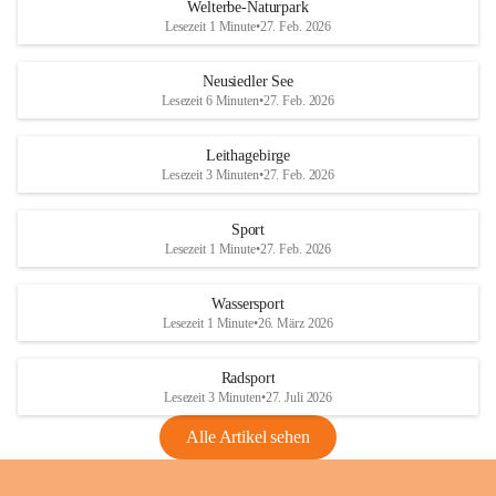
i
i
unzulässige Weingärten zu roden! Bitte 
Welterbe-Naturpark
e
e
helfen wir zusammen um unsere Winzer 
Lesezeit 1 Minute
•
27. Feb. 2026
d
d
vor den prognostizierten Ernteausfällen 
l
l
und den daraus folgenden wirtschaftlichen 
e
e
Neusiedler See
Schäden zu bewahren.
r
r
Lesezeit 6 Minuten
•
27. Feb. 2026
S
S
Verordnungen
e
e
Leithagebirge
04.08.2026
e
e
Lesezeit 3 Minuten
•
27. Feb. 2026
Maßnahmen zur Bekämpfung
der Goldgelben Vergilbung der
Sport
Rebe und der Amerikanischen
Lesezeit 1 Minute
•
27. Feb. 2026
Rebzikade
Anhang VBl. EU Nr. 18
Wassersport
_2026
Lesezeit 1 Minute
•
26. März 2026
1 Seite
•
1,4 MB
Radsport
VBl. EU Nr. 18_2026
Lesezeit 3 Minuten
•
27. Juli 2026
2 Seiten
•
2,1 MB
Alle Artikel sehen