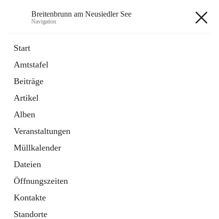
Breitenbrunn am Neusiedler See
Navigation
Breitenbrunn am Neusiedler See
Start
Amtstafel
Formulare
Beiträge
18 Schnellzugriffe
Artikel
Gemeindeservice
7 Schnellzugriffe
Alben
Veranstaltungen
+7
Müllkalender
Dateien
Öffnungszeiten
Kontakte
Hauptadresse
Standorte