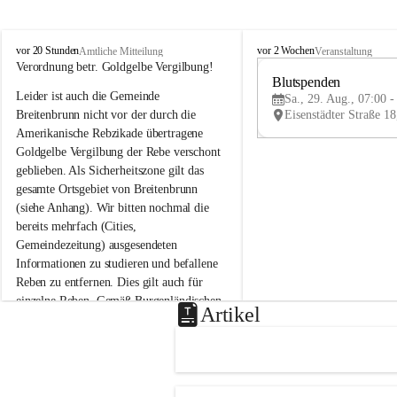
B
B
vor 20 Stunden
vor 2 Wochen
Amtliche Mitteilung
Veranstaltung
r
r
Verordnung betr. Goldgelbe Vergilbung!
e
e
Blutspenden
Leider ist auch die Gemeinde 
i
i
Sa., 29. Aug., 07:00 -
t
t
Breitenbrunn nicht vor der durch die 
e
e
Amerikanische Rebzikade übertragene 
n
n
Goldgelbe Vergilbung der Rebe verschont 
b
b
geblieben. Als Sicherheitszone gilt das 
r
r
gesamte Ortsgebiet von Breitenbrunn 
u
u
(siehe Anhang). Wir bitten nochmal die 
n
n
n
n
bereits mehrfach (Cities, 
a
a
Gemeindezeitung) ausgesendeten 
m
m
Informationen zu studieren und befallene 
N
N
Reben zu entfernen. Dies gilt auch für 
e
e
einzelne Reben. Gemäß Burgenländischen 
u
u
Artikel
Weinbaugesetz sind nicht gepflegte oder 
s
s
i
i
unzulässige Weingärten zu roden! Bitte 
e
e
helfen wir zusammen um unsere Winzer 
d
d
vor den prognostizierten Ernteausfällen 
l
l
und den daraus folgenden wirtschaftlichen 