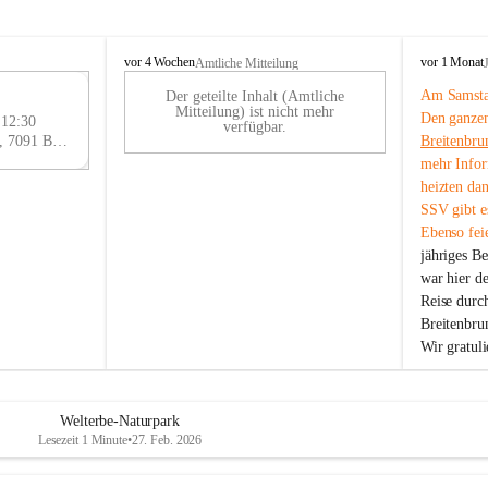
B
B
vor 4 Wochen
vor 1 Monat
Amtliche Mitteilung
r
r
Am Samstag
Der geteilte Inhalt (Amtliche
e
e
29
Mitteilung) ist nicht mehr
Den ganzen
i
i
 12:30
AU
verfügbar.
t
t
Eisenstädter Straße 18, 7091 Breitenbrunn am Neusiedler See, AUT
Breitenbru
G
e
e
mehr Infor
n
n
heizten da
b
b
SSV gibt es
r
r
Ebenso feie
u
u
jähriges B
n
n
n
n
war hier d
a
a
Reise durc
m
m
Breitenbrun
N
N
Wir gratul
e
e
u
u
s
s
i
i
Welterbe-Naturpark
e
e
Lesezeit 1 Minute
•
27. Feb. 2026
d
d
l
l