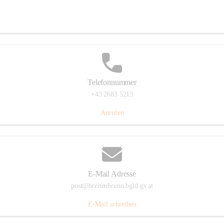
Eisenstädterstraße 18, 7091 Breitenbrunn am Neusiedler See, AUT
Auf Karte ansehen
Telefonnummer
+43 2683 5213
Anrufen
E-Mail Adresse
post@breitenbrunn.bgld.gv.at
E-Mail schreiben