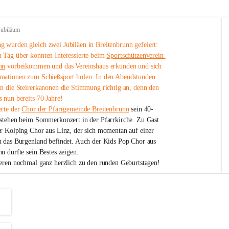
Jubiläum
 wurden gleich zwei Jubiläen in Breitenbrunn gefeiert: 
 Tag über konnten Interessierte beim 
Sportschützenverein 
nn
 vorbeikommen und das Vereinshaus erkunden und sich 
mationen zum Schießsport holen. In den Abendstunden 
nn die Steirerkanonen die Stimmung richtig an, denn den 
 nun bereits 70 Jahre!
rte der 
Chor der Pfarrgemeinde Breitenbrunn
 sein 40-
estehen beim Sommerkonzert in der Pfarrkirche. Zu Gast 
er Kolping Chor aus Linz, der sich momentan auf einer 
h das Burgenland befindet. Auch der Kids Pop Chor aus 
n durfte sein Bestes zeigen.
ieren nochmal ganz herzlich zu den runden Geburtstagen!