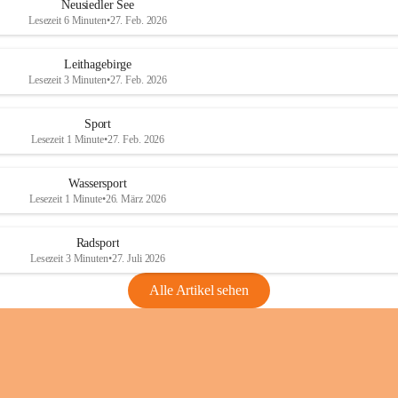
e
e
Neusiedler See
r
r
Lesezeit 6 Minuten
•
27. Feb. 2026
S
S
e
e
Leithagebirge
e
e
Lesezeit 3 Minuten
•
27. Feb. 2026
Sport
Lesezeit 1 Minute
•
27. Feb. 2026
Wassersport
Lesezeit 1 Minute
•
26. März 2026
Radsport
Lesezeit 3 Minuten
•
27. Juli 2026
Alle Artikel sehen