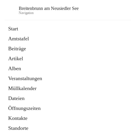
Breitenbrunn am Neusiedler See
Navigation
Start
Amtstafel
Formulare
Beiträge
18 Schnellzugriffe
Artikel
Gemeindeservice
7 Schnellzugriffe
Alben
Veranstaltungen
Müllkalender
Dateien
Öffnungszeiten
Kontakte
Standorte