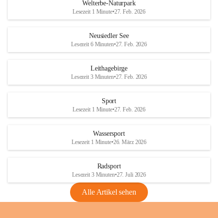
i
i
unzulässige Weingärten zu roden! Bitte 
Welterbe-Naturpark
e
e
helfen wir zusammen um unsere Winzer 
Lesezeit 1 Minute
•
27. Feb. 2026
d
d
vor den prognostizierten Ernteausfällen 
l
l
und den daraus folgenden wirtschaftlichen 
e
e
Neusiedler See
Schäden zu bewahren.
r
r
Lesezeit 6 Minuten
•
27. Feb. 2026
S
S
Verordnungen
e
e
Leithagebirge
04.08.2026
e
e
Lesezeit 3 Minuten
•
27. Feb. 2026
Maßnahmen zur Bekämpfung
der Goldgelben Vergilbung der
Sport
Rebe und der Amerikanischen
Lesezeit 1 Minute
•
27. Feb. 2026
Rebzikade
Anhang VBl. EU Nr. 18
Wassersport
_2026
Lesezeit 1 Minute
•
26. März 2026
1 Seite
•
1,4 MB
Radsport
VBl. EU Nr. 18_2026
Lesezeit 3 Minuten
•
27. Juli 2026
2 Seiten
•
2,1 MB
Alle Artikel sehen