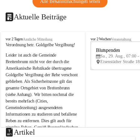
Alle Bekanntmachungen sehen
Aktuelle Beiträge
B
B
vor 2 Tagen
vor 2 Wochen
Amtliche Mitteilung
Veranstaltung
r
r
Verordnung betr. Goldgelbe Vergilbung!
e
e
Blutspenden
Leider ist auch die Gemeinde 
i
i
Sa., 29. Aug., 07:00 -
t
t
Breitenbrunn nicht vor der durch die 
e
e
Amerikanische Rebzikade übertragene 
n
n
Goldgelbe Vergilbung der Rebe verschont 
b
b
geblieben. Als Sicherheitszone gilt das 
r
r
gesamte Ortsgebiet von Breitenbrunn 
u
u
(siehe Anhang). Wir bitten nochmal die 
n
n
n
n
bereits mehrfach (Cities, 
a
a
Gemeindezeitung) ausgesendeten 
m
m
Informationen zu studieren und befallene 
N
N
Reben zu entfernen. Dies gilt auch für 
e
e
einzelne Reben. Gemäß Burgenländischen 
u
u
Artikel
Weinbaugesetz sind nicht gepflegte oder 
s
s