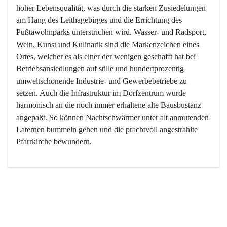
hoher Lebensqualität, was durch die starken Zusiedelungen 
am Hang des Leithagebirges und die Errichtung des 
Pußtawohnparks unterstrichen wird. Wasser- und Radsport, 
Wein, Kunst und Kulinarik sind die Markenzeichen eines 
Ortes, welcher es als einer der wenigen geschafft hat bei 
Betriebsansiedlungen auf stille und hundertprozentig 
umweltschonende Industrie- und Gewerbebetriebe zu 
setzen. Auch die Infrastruktur im Dorfzentrum wurde 
harmonisch an die noch immer erhaltene alte Bausbustanz 
angepaßt. So können Nachtschwärmer unter alt anmutenden 
Laternen bummeln gehen und die prachtvoll angestrahlte 
Pfarrkirche bewundern.

Der Weinbau dominert heute nicht mehr, ist aber integrativer 
Bestandteil der Kultur des Ortes, da man hier schon lange 
von Massenweinbau auf Qualitätsweinbau umgestellt hat. 
So ist es auch nicht verwunderlich, dass eines der historisch 
wertvollsten Gebäude die Ortsvinothek beherbergt und dass 
der Kellering ein beliebtes Ziel darstellt.
