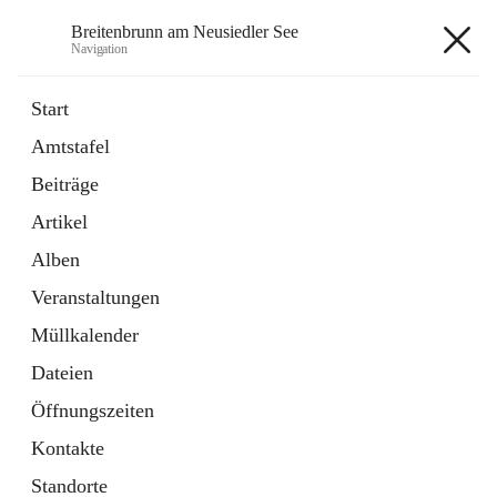
Breitenbrunn am Neusiedler See
Navigation
Breitenbrunn am Neusiedler See
Start
Amtstafel
Formulare
Beiträge
18 Schnellzugriffe
Artikel
Gemeindeservice
7 Schnellzugriffe
Alben
Veranstaltungen
+7
Müllkalender
Dateien
Öffnungszeiten
Kontakte
Hauptadresse
Standorte