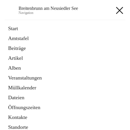
Breitenbrunn am Neusiedler See
Navigation
Breitenbrunn am Neusiedler See
Start
Amtstafel
Formulare
Beiträge
18 Schnellzugriffe
Artikel
Gemeindeservice
7 Schnellzugriffe
Alben
Veranstaltungen
+7
Müllkalender
Dateien
Öffnungszeiten
Kontakte
Hauptadresse
Standorte