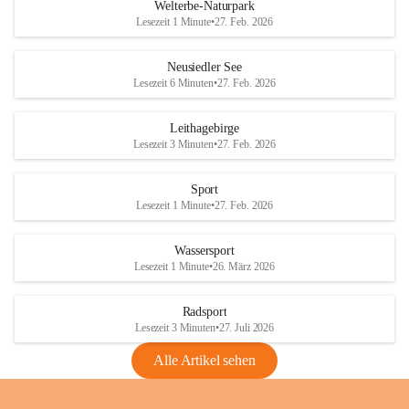
i
i
unzulässige Weingärten zu roden! Bitte 
Welterbe-Naturpark
e
e
helfen wir zusammen um unsere Winzer 
Lesezeit 1 Minute
•
27. Feb. 2026
d
d
vor den prognostizierten Ernteausfällen 
l
l
und den daraus folgenden wirtschaftlichen 
e
e
Neusiedler See
Schäden zu bewahren.
r
r
Lesezeit 6 Minuten
•
27. Feb. 2026
S
S
Verordnungen
e
e
Leithagebirge
04.08.2026
e
e
Lesezeit 3 Minuten
•
27. Feb. 2026
Maßnahmen zur Bekämpfung
der Goldgelben Vergilbung der
Sport
Rebe und der Amerikanischen
Lesezeit 1 Minute
•
27. Feb. 2026
Rebzikade
Anhang VBl. EU Nr. 18
Wassersport
_2026
Lesezeit 1 Minute
•
26. März 2026
1 Seite
•
1,4 MB
Radsport
VBl. EU Nr. 18_2026
Lesezeit 3 Minuten
•
27. Juli 2026
2 Seiten
•
2,1 MB
Alle Artikel sehen