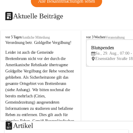
Alle Bekanntmachungen sehen
Aktuelle Beiträge
B
B
vor 5 Tagen
vor 3 Wochen
Amtliche Mitteilung
Veranstaltung
r
r
Verordnung betr. Goldgelbe Vergilbung!
e
e
Blutspenden
Leider ist auch die Gemeinde 
i
i
Sa., 29. Aug., 07:00 -
t
t
Breitenbrunn nicht vor der durch die 
e
e
Amerikanische Rebzikade übertragene 
n
n
Goldgelbe Vergilbung der Rebe verschont 
b
b
geblieben. Als Sicherheitszone gilt das 
r
r
gesamte Ortsgebiet von Breitenbrunn 
u
u
(siehe Anhang). Wir bitten nochmal die 
n
n
n
n
bereits mehrfach (Cities, 
a
a
Gemeindezeitung) ausgesendeten 
m
m
Informationen zu studieren und befallene 
N
N
Reben zu entfernen. Dies gilt auch für 
e
e
einzelne Reben. Gemäß Burgenländischen 
u
u
Artikel
Weinbaugesetz sind nicht gepflegte oder 
s
s