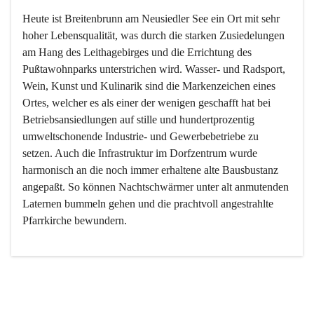
Heute ist Breitenbrunn am Neusiedler See ein Ort mit sehr 
hoher Lebensqualität, was durch die starken Zusiedelungen 
am Hang des Leithagebirges und die Errichtung des 
Pußtawohnparks unterstrichen wird. Wasser- und Radsport, 
Wein, Kunst und Kulinarik sind die Markenzeichen eines 
Ortes, welcher es als einer der wenigen geschafft hat bei 
Betriebsansiedlungen auf stille und hundertprozentig 
umweltschonende Industrie- und Gewerbebetriebe zu 
setzen. Auch die Infrastruktur im Dorfzentrum wurde 
harmonisch an die noch immer erhaltene alte Bausbustanz 
angepaßt. So können Nachtschwärmer unter alt anmutenden 
Laternen bummeln gehen und die prachtvoll angestrahlte 
Pfarrkirche bewundern.

Der Weinbau dominert heute nicht mehr, ist aber integrativer 
Bestandteil der Kultur des Ortes, da man hier schon lange 
von Massenweinbau auf Qualitätsweinbau umgestellt hat. 
So ist es auch nicht verwunderlich, dass eines der historisch 