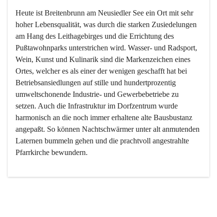
Heute ist Breitenbrunn am Neusiedler See ein Ort mit sehr 
hoher Lebensqualität, was durch die starken Zusiedelungen 
am Hang des Leithagebirges und die Errichtung des 
Pußtawohnparks unterstrichen wird. Wasser- und Radsport, 
Wein, Kunst und Kulinarik sind die Markenzeichen eines 
Ortes, welcher es als einer der wenigen geschafft hat bei 
Betriebsansiedlungen auf stille und hundertprozentig 
umweltschonende Industrie- und Gewerbebetriebe zu 
setzen. Auch die Infrastruktur im Dorfzentrum wurde 
harmonisch an die noch immer erhaltene alte Bausbustanz 
angepaßt. So können Nachtschwärmer unter alt anmutenden 
Laternen bummeln gehen und die prachtvoll angestrahlte 
Pfarrkirche bewundern.

Der Weinbau dominert heute nicht mehr, ist aber integrativer 
Bestandteil der Kultur des Ortes, da man hier schon lange 
von Massenweinbau auf Qualitätsweinbau umgestellt hat. 
So ist es auch nicht verwunderlich, dass eines der historisch 