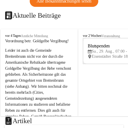
Alle Bekanntmachungen sehen
Aktuelle Beiträge
B
B
vor 4 Tagen
vor 2 Wochen
Amtliche Mitteilung
Veranstaltung
r
r
Verordnung betr. Goldgelbe Vergilbung!
e
e
Blutspenden
Leider ist auch die Gemeinde 
i
i
Sa., 29. Aug., 07:00 -
t
t
Breitenbrunn nicht vor der durch die 
e
e
Amerikanische Rebzikade übertragene 
n
n
Goldgelbe Vergilbung der Rebe verschont 
b
b
geblieben. Als Sicherheitszone gilt das 
r
r
gesamte Ortsgebiet von Breitenbrunn 
u
u
(siehe Anhang). Wir bitten nochmal die 
n
n
n
n
bereits mehrfach (Cities, 
a
a
Gemeindezeitung) ausgesendeten 
m
m
Informationen zu studieren und befallene 
N
N
Reben zu entfernen. Dies gilt auch für 
e
e
einzelne Reben. Gemäß Burgenländischen 
u
u
Artikel
Weinbaugesetz sind nicht gepflegte oder 
s
s