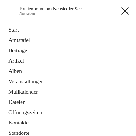
Breitenbrunn am Neusiedler See
Navigation
Breitenbrunn am Neusiedler See
Start
Amtstafel
Formulare
Beiträge
18 Schnellzugriffe
Artikel
Gemeindeservice
7 Schnellzugriffe
Alben
Veranstaltungen
+7
Müllkalender
Dateien
Öffnungszeiten
Kontakte
Hauptadresse
Standorte