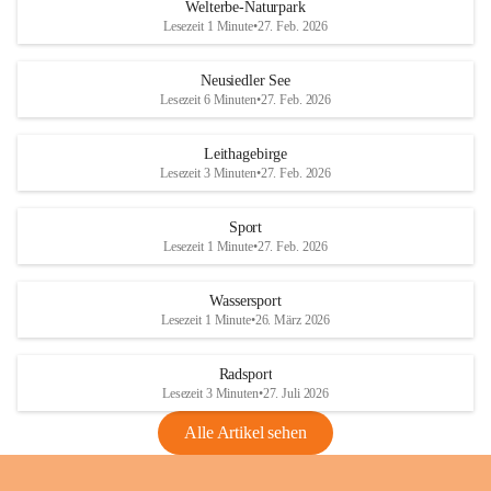
i
i
unzulässige Weingärten zu roden! Bitte 
Welterbe-Naturpark
e
e
helfen wir zusammen um unsere Winzer 
Lesezeit 1 Minute
•
27. Feb. 2026
d
d
vor den prognostizierten Ernteausfällen 
l
l
und den daraus folgenden wirtschaftlichen 
e
e
Neusiedler See
Schäden zu bewahren.
r
r
Lesezeit 6 Minuten
•
27. Feb. 2026
S
S
Verordnungen
e
e
Leithagebirge
04.08.2026
e
e
Lesezeit 3 Minuten
•
27. Feb. 2026
Maßnahmen zur Bekämpfung
der Goldgelben Vergilbung der
Sport
Rebe und der Amerikanischen
Lesezeit 1 Minute
•
27. Feb. 2026
Rebzikade
Anhang VBl. EU Nr. 18
Wassersport
_2026
Lesezeit 1 Minute
•
26. März 2026
1 Seite
•
1,4 MB
Radsport
VBl. EU Nr. 18_2026
Lesezeit 3 Minuten
•
27. Juli 2026
2 Seiten
•
2,1 MB
Alle Artikel sehen