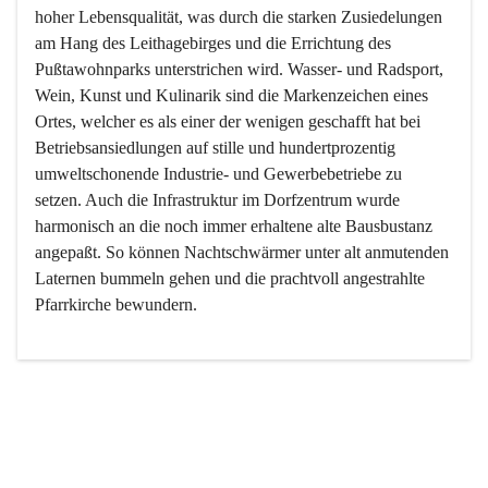
hoher Lebensqualität, was durch die starken Zusiedelungen 
am Hang des Leithagebirges und die Errichtung des 
Pußtawohnparks unterstrichen wird. Wasser- und Radsport, 
Wein, Kunst und Kulinarik sind die Markenzeichen eines 
Ortes, welcher es als einer der wenigen geschafft hat bei 
Betriebsansiedlungen auf stille und hundertprozentig 
umweltschonende Industrie- und Gewerbebetriebe zu 
setzen. Auch die Infrastruktur im Dorfzentrum wurde 
harmonisch an die noch immer erhaltene alte Bausbustanz 
angepaßt. So können Nachtschwärmer unter alt anmutenden 
Laternen bummeln gehen und die prachtvoll angestrahlte 
Pfarrkirche bewundern.

Der Weinbau dominert heute nicht mehr, ist aber integrativer 
Bestandteil der Kultur des Ortes, da man hier schon lange 
von Massenweinbau auf Qualitätsweinbau umgestellt hat. 
So ist es auch nicht verwunderlich, dass eines der historisch 
wertvollsten Gebäude die Ortsvinothek beherbergt und dass 
der Kellering ein beliebtes Ziel darstellt.
