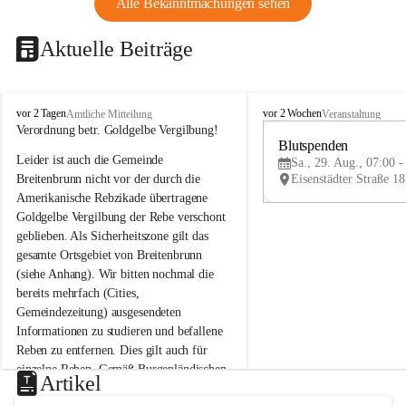
Alle Bekanntmachungen sehen
Aktuelle Beiträge
B
B
vor 2 Tagen
vor 2 Wochen
Amtliche Mitteilung
Veranstaltung
r
r
Verordnung betr. Goldgelbe Vergilbung!
e
e
Blutspenden
Leider ist auch die Gemeinde 
i
i
Sa., 29. Aug., 07:00 -
t
t
Breitenbrunn nicht vor der durch die 
e
e
Amerikanische Rebzikade übertragene 
n
n
Goldgelbe Vergilbung der Rebe verschont 
b
b
geblieben. Als Sicherheitszone gilt das 
r
r
gesamte Ortsgebiet von Breitenbrunn 
u
u
(siehe Anhang). Wir bitten nochmal die 
n
n
n
n
bereits mehrfach (Cities, 
a
a
Gemeindezeitung) ausgesendeten 
m
m
Informationen zu studieren und befallene 
N
N
Reben zu entfernen. Dies gilt auch für 
e
e
einzelne Reben. Gemäß Burgenländischen 
u
u
Artikel
Weinbaugesetz sind nicht gepflegte oder 
s
s