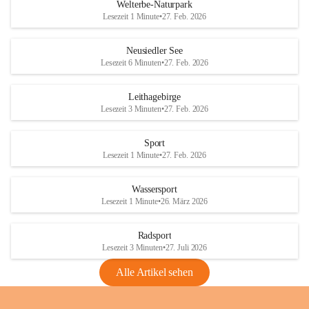
i
i
unzulässige Weingärten zu roden! Bitte 
Welterbe-Naturpark
e
e
helfen wir zusammen um unsere Winzer 
Lesezeit 1 Minute
•
27. Feb. 2026
d
d
vor den prognostizierten Ernteausfällen 
l
l
und den daraus folgenden wirtschaftlichen 
e
e
Neusiedler See
Schäden zu bewahren.
r
r
Lesezeit 6 Minuten
•
27. Feb. 2026
S
S
Verordnungen
e
e
Leithagebirge
04.08.2026
e
e
Lesezeit 3 Minuten
•
27. Feb. 2026
Maßnahmen zur Bekämpfung
der Goldgelben Vergilbung der
Sport
Rebe und der Amerikanischen
Lesezeit 1 Minute
•
27. Feb. 2026
Rebzikade
Anhang VBl. EU Nr. 18
Wassersport
_2026
Lesezeit 1 Minute
•
26. März 2026
1 Seite
•
1,4 MB
Radsport
VBl. EU Nr. 18_2026
Lesezeit 3 Minuten
•
27. Juli 2026
2 Seiten
•
2,1 MB
Alle Artikel sehen