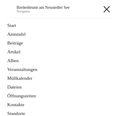
Breitenbrunn am Neusiedler See
Navigation
Breitenbrunn am Neusiedler See
Start
Amtstafel
Formulare
Beiträge
18 Schnellzugriffe
Artikel
Gemeindeservice
7 Schnellzugriffe
Alben
Veranstaltungen
+7
Müllkalender
Dateien
Öffnungszeiten
Kontakte
Hauptadresse
Standorte