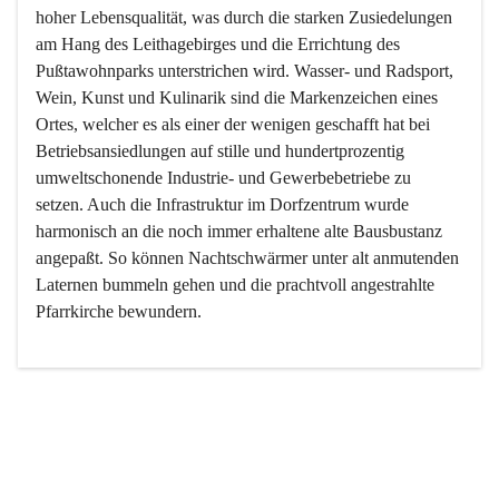
hoher Lebensqualität, was durch die starken Zusiedelungen 
am Hang des Leithagebirges und die Errichtung des 
Pußtawohnparks unterstrichen wird. Wasser- und Radsport, 
Wein, Kunst und Kulinarik sind die Markenzeichen eines 
Ortes, welcher es als einer der wenigen geschafft hat bei 
Betriebsansiedlungen auf stille und hundertprozentig 
umweltschonende Industrie- und Gewerbebetriebe zu 
setzen. Auch die Infrastruktur im Dorfzentrum wurde 
harmonisch an die noch immer erhaltene alte Bausbustanz 
angepaßt. So können Nachtschwärmer unter alt anmutenden 
Laternen bummeln gehen und die prachtvoll angestrahlte 
Pfarrkirche bewundern.

Der Weinbau dominert heute nicht mehr, ist aber integrativer 
Bestandteil der Kultur des Ortes, da man hier schon lange 
von Massenweinbau auf Qualitätsweinbau umgestellt hat. 
So ist es auch nicht verwunderlich, dass eines der historisch 
wertvollsten Gebäude die Ortsvinothek beherbergt und dass 
der Kellering ein beliebtes Ziel darstellt.
