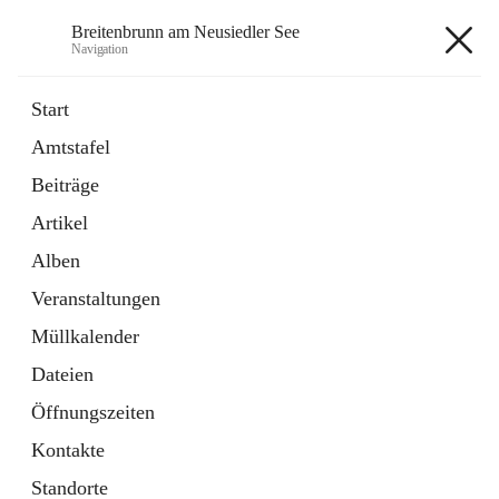
Breitenbrunn am Neusiedler See
Navigation
Breitenbrunn am Neusiedler See
Start
Amtstafel
Formulare
Beiträge
18 Schnellzugriffe
Artikel
Gemeindeservice
7 Schnellzugriffe
Alben
Veranstaltungen
+7
Müllkalender
Dateien
Öffnungszeiten
Kontakte
Hauptadresse
Standorte