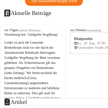
Alle Bekanntmachungen sehen
Aktuelle Beiträge
B
B
vor 3 Tagen
vor 2 Wochen
Amtliche Mitteilung
Veranstaltung
r
r
Verordnung betr. Goldgelbe Vergilbung!
e
e
Blutspenden
Leider ist auch die Gemeinde 
i
i
Sa., 29. Aug., 07:00 -
t
t
Breitenbrunn nicht vor der durch die 
e
e
Amerikanische Rebzikade übertragene 
n
n
Goldgelbe Vergilbung der Rebe verschont 
b
b
geblieben. Als Sicherheitszone gilt das 
r
r
gesamte Ortsgebiet von Breitenbrunn 
u
u
(siehe Anhang). Wir bitten nochmal die 
n
n
n
n
bereits mehrfach (Cities, 
a
a
Gemeindezeitung) ausgesendeten 
m
m
Informationen zu studieren und befallene 
N
N
Reben zu entfernen. Dies gilt auch für 
e
e
einzelne Reben. Gemäß Burgenländischen 
u
u
Artikel
Weinbaugesetz sind nicht gepflegte oder 
s
s