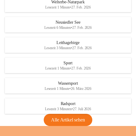
i
i
unzulässige Weingärten zu roden! Bitte 
Welterbe-Naturpark
e
e
helfen wir zusammen um unsere Winzer 
Lesezeit 1 Minute
•
27. Feb. 2026
d
d
vor den prognostizierten Ernteausfällen 
l
l
und den daraus folgenden wirtschaftlichen 
e
e
Neusiedler See
Schäden zu bewahren.
r
r
Lesezeit 6 Minuten
•
27. Feb. 2026
S
S
Verordnungen
e
e
Leithagebirge
04.08.2026
e
e
Lesezeit 3 Minuten
•
27. Feb. 2026
Maßnahmen zur Bekämpfung
der Goldgelben Vergilbung der
Sport
Rebe und der Amerikanischen
Lesezeit 1 Minute
•
27. Feb. 2026
Rebzikade
Anhang VBl. EU Nr. 18
Wassersport
_2026
Lesezeit 1 Minute
•
26. März 2026
1 Seite
•
1,4 MB
Radsport
VBl. EU Nr. 18_2026
Lesezeit 3 Minuten
•
27. Juli 2026
2 Seiten
•
2,1 MB
Alle Artikel sehen