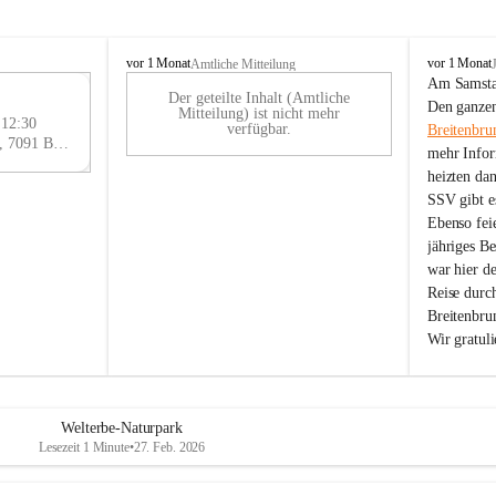
B
B
vor 1 Monat
vor 1 Monat
Amtliche Mitteilung
r
r
Am Samstag
Der geteilte Inhalt (Amtliche
e
e
29
Den ganzen
Mitteilung) ist nicht mehr
i
i
 12:30
AU
verfügbar.
Breitenbru
t
t
Eisenstädter Straße 18, 7091 Breitenbrunn am Neusiedler See, AUT
G
mehr Infor
e
e
heizten da
n
n
SSV gibt es
b
b
r
r
Ebenso feie
u
u
jähriges B
n
n
war hier d
n
n
Reise durc
a
a
Breitenbrun
m
m
Wir gratul
N
N
e
e
u
u
s
s
i
i
Welterbe-Naturpark
e
e
Lesezeit 1 Minute
•
27. Feb. 2026
d
d
l
l