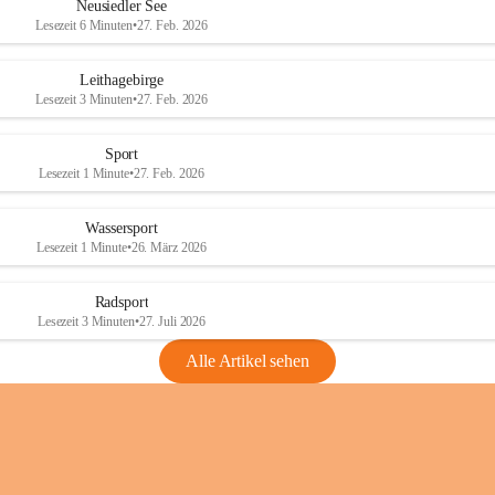
e
e
Neusiedler See
r
r
Lesezeit 6 Minuten
•
27. Feb. 2026
S
S
e
e
Leithagebirge
e
e
Lesezeit 3 Minuten
•
27. Feb. 2026
Sport
Lesezeit 1 Minute
•
27. Feb. 2026
Wassersport
Lesezeit 1 Minute
•
26. März 2026
Radsport
Lesezeit 3 Minuten
•
27. Juli 2026
Alle Artikel sehen