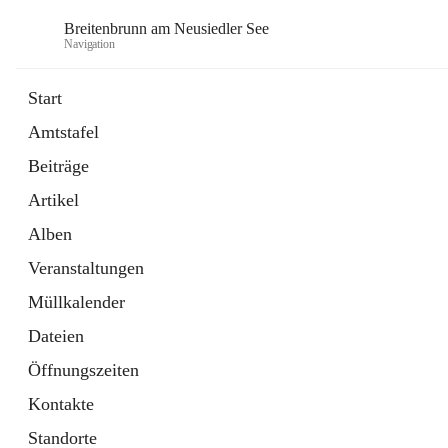
Breitenbrunn am Neusiedler See
Navigation
Start
Amtstafel
Formulare
Beiträge
18 Schnellzugriffe
Artikel
Gemeindeservice
7 Schnellzugriffe
Alben
Veranstaltungen
Müllkalender
Dateien
Öffnungszeiten
Kontakte
Standorte