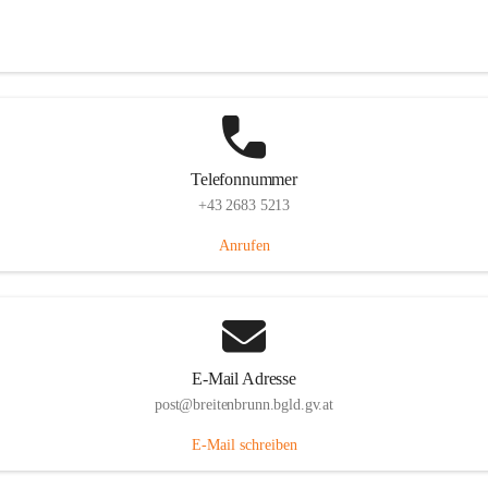
Eisenstädterstraße 18, 7091 Breitenbrunn am Neusiedler See, AUT
Auf Karte ansehen
Telefonnummer
+43 2683 5213
Anrufen
E-Mail Adresse
post@breitenbrunn.bgld.gv.at
E-Mail schreiben