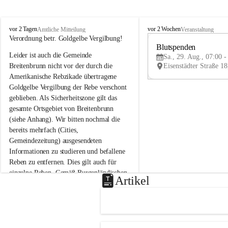
B
B
vor 2 Tagen
vor 2 Wochen
Amtliche Mitteilung
Veranstaltung
r
r
Verordnung betr. Goldgelbe Vergilbung!
e
e
Blutspenden
Leider ist auch die Gemeinde 
i
i
Sa., 29. Aug., 07:00 -
t
t
Breitenbrunn nicht vor der durch die 
e
e
Amerikanische Rebzikade übertragene 
n
n
Goldgelbe Vergilbung der Rebe verschont 
b
b
geblieben. Als Sicherheitszone gilt das 
r
r
gesamte Ortsgebiet von Breitenbrunn 
u
u
(siehe Anhang). Wir bitten nochmal die 
n
n
n
n
bereits mehrfach (Cities, 
a
a
Gemeindezeitung) ausgesendeten 
m
m
Informationen zu studieren und befallene 
N
N
Reben zu entfernen. Dies gilt auch für 
e
e
einzelne Reben. Gemäß Burgenländischen 
u
u
Artikel
Weinbaugesetz sind nicht gepflegte oder 
s
s
i
i
unzulässige Weingärten zu roden! Bitte 
e
e
helfen wir zusammen um unsere Winzer 
d
d
vor den prognostizierten Ernteausfällen 
l
l
und den daraus folgenden wirtschaftlichen 