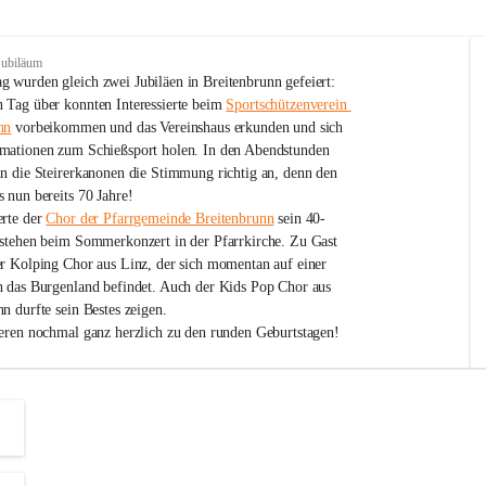
Jubiläum
 wurden gleich zwei Jubiläen in Breitenbrunn gefeiert: 
 Tag über konnten Interessierte beim 
Sportschützenverein 
nn
 vorbeikommen und das Vereinshaus erkunden und sich 
mationen zum Schießsport holen. In den Abendstunden 
nn die Steirerkanonen die Stimmung richtig an, denn den 
 nun bereits 70 Jahre!
rte der 
Chor der Pfarrgemeinde Breitenbrunn
 sein 40-
estehen beim Sommerkonzert in der Pfarrkirche. Zu Gast 
er Kolping Chor aus Linz, der sich momentan auf einer 
h das Burgenland befindet. Auch der Kids Pop Chor aus 
n durfte sein Bestes zeigen.
ieren nochmal ganz herzlich zu den runden Geburtstagen!