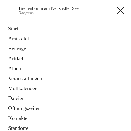
Breitenbrunn am Neusiedler See
Navigation
Breitenbrunn am Neusiedler See
Start
Amtstafel
Formulare
Beiträge
18 Schnellzugriffe
Artikel
Gemeindeservice
7 Schnellzugriffe
Alben
Veranstaltungen
+7
Müllkalender
Dateien
Öffnungszeiten
Kontakte
Hauptadresse
Standorte