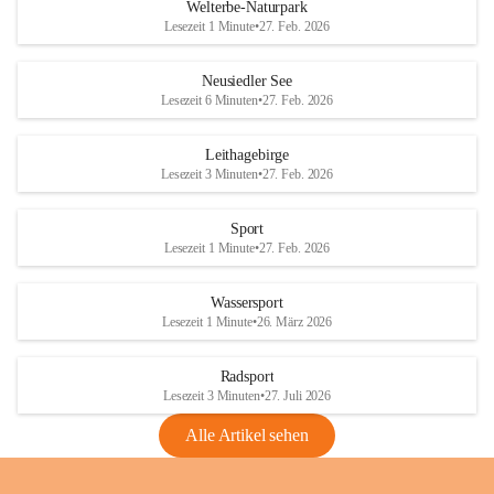
i
i
unzulässige Weingärten zu roden! Bitte 
Welterbe-Naturpark
e
e
helfen wir zusammen um unsere Winzer 
Lesezeit 1 Minute
•
27. Feb. 2026
d
d
vor den prognostizierten Ernteausfällen 
l
l
und den daraus folgenden wirtschaftlichen 
e
e
Neusiedler See
Schäden zu bewahren.
r
r
Lesezeit 6 Minuten
•
27. Feb. 2026
S
S
Verordnungen
e
e
Leithagebirge
04.08.2026
e
e
Lesezeit 3 Minuten
•
27. Feb. 2026
Maßnahmen zur Bekämpfung
der Goldgelben Vergilbung der
Sport
Rebe und der Amerikanischen
Lesezeit 1 Minute
•
27. Feb. 2026
Rebzikade
Anhang VBl. EU Nr. 18
Wassersport
_2026
Lesezeit 1 Minute
•
26. März 2026
1 Seite
•
1,4 MB
Radsport
VBl. EU Nr. 18_2026
Lesezeit 3 Minuten
•
27. Juli 2026
2 Seiten
•
2,1 MB
Alle Artikel sehen