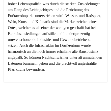
hoher Lebensqualität, was durch die starken Zusiedelungen 
am Hang des Leithagebirges und die Errichtung des 
Pußtawohnparks unterstrichen wird. Wasser- und Radsport, 
Wein, Kunst und Kulinarik sind die Markenzeichen eines 
Ortes, welcher es als einer der wenigen geschafft hat bei 
Betriebsansiedlungen auf stille und hundertprozentig 
umweltschonende Industrie- und Gewerbebetriebe zu 
setzen. Auch die Infrastruktur im Dorfzentrum wurde 
harmonisch an die noch immer erhaltene alte Bausbustanz 
angepaßt. So können Nachtschwärmer unter alt anmutenden 
Laternen bummeln gehen und die prachtvoll angestrahlte 
Pfarrkirche bewundern.

Der Weinbau dominert heute nicht mehr, ist aber integrativer 
Bestandteil der Kultur des Ortes, da man hier schon lange 
von Massenweinbau auf Qualitätsweinbau umgestellt hat. 
So ist es auch nicht verwunderlich, dass eines der historisch 
wertvollsten Gebäude die Ortsvinothek beherbergt und dass 
der Kellering ein beliebtes Ziel darstellt.
