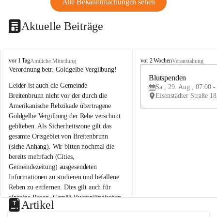
Alle Bekanntmachungen sehen
Aktuelle Beiträge
B
B
vor 1 Tag
vor 2 Wochen
Amtliche Mitteilung
Veranstaltung
r
r
Verordnung betr. Goldgelbe Vergilbung!
e
e
Blutspenden
Leider ist auch die Gemeinde 
i
i
Sa., 29. Aug., 07:00 -
t
t
Breitenbrunn nicht vor der durch die 
e
e
Amerikanische Rebzikade übertragene 
n
n
Goldgelbe Vergilbung der Rebe verschont 
b
b
geblieben. Als Sicherheitszone gilt das 
r
r
gesamte Ortsgebiet von Breitenbrunn 
u
u
(siehe Anhang). Wir bitten nochmal die 
n
n
n
n
bereits mehrfach (Cities, 
a
a
Gemeindezeitung) ausgesendeten 
m
m
Informationen zu studieren und befallene 
N
N
Reben zu entfernen. Dies gilt auch für 
e
e
einzelne Reben. Gemäß Burgenländischen 
u
u
Artikel
Weinbaugesetz sind nicht gepflegte oder 
s
s