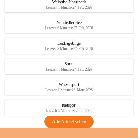
i
i
unzulässige Weingärten zu roden! Bitte 
Welterbe-Naturpark
e
e
helfen wir zusammen um unsere Winzer 
Lesezeit 1 Minute
•
27. Feb. 2026
d
d
vor den prognostizierten Ernteausfällen 
l
l
und den daraus folgenden wirtschaftlichen 
e
e
Neusiedler See
Schäden zu bewahren.
r
r
Lesezeit 6 Minuten
•
27. Feb. 2026
S
S
Verordnungen
e
e
Leithagebirge
04.08.2026
e
e
Lesezeit 3 Minuten
•
27. Feb. 2026
Maßnahmen zur Bekämpfung
der Goldgelben Vergilbung der
Sport
Rebe und der Amerikanischen
Lesezeit 1 Minute
•
27. Feb. 2026
Rebzikade
Anhang VBl. EU Nr. 18
Wassersport
_2026
Lesezeit 1 Minute
•
26. März 2026
1 Seite
•
1,4 MB
Radsport
VBl. EU Nr. 18_2026
Lesezeit 3 Minuten
•
27. Juli 2026
2 Seiten
•
2,1 MB
Alle Artikel sehen