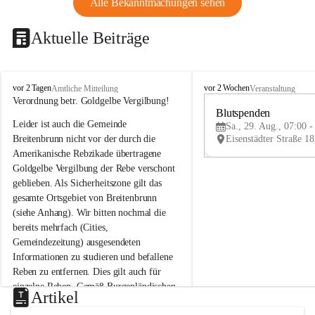
Alle Bekanntmachungen sehen
Aktuelle Beiträge
B
B
vor 2 Tagen
vor 2 Wochen
Amtliche Mitteilung
Veranstaltung
r
r
Verordnung betr. Goldgelbe Vergilbung!
e
e
Blutspenden
Leider ist auch die Gemeinde 
i
i
Sa., 29. Aug., 07:00 -
t
t
Breitenbrunn nicht vor der durch die 
e
e
Amerikanische Rebzikade übertragene 
n
n
Goldgelbe Vergilbung der Rebe verschont 
b
b
geblieben. Als Sicherheitszone gilt das 
r
r
gesamte Ortsgebiet von Breitenbrunn 
u
u
(siehe Anhang). Wir bitten nochmal die 
n
n
n
n
bereits mehrfach (Cities, 
a
a
Gemeindezeitung) ausgesendeten 
m
m
Informationen zu studieren und befallene 
N
N
Reben zu entfernen. Dies gilt auch für 
e
e
einzelne Reben. Gemäß Burgenländischen 
u
u
Artikel
Weinbaugesetz sind nicht gepflegte oder 
s
s