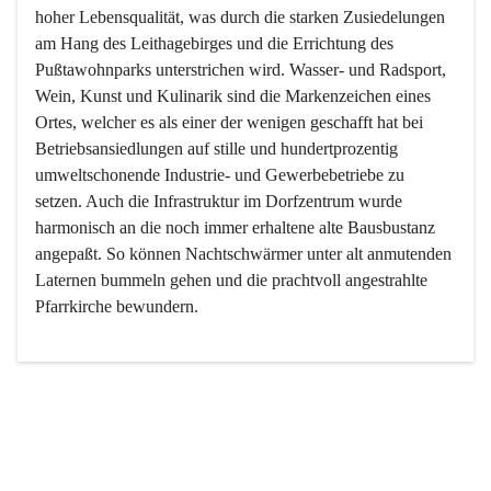
hoher Lebensqualität, was durch die starken Zusiedelungen 
am Hang des Leithagebirges und die Errichtung des 
Pußtawohnparks unterstrichen wird. Wasser- und Radsport, 
Wein, Kunst und Kulinarik sind die Markenzeichen eines 
Ortes, welcher es als einer der wenigen geschafft hat bei 
Betriebsansiedlungen auf stille und hundertprozentig 
umweltschonende Industrie- und Gewerbebetriebe zu 
setzen. Auch die Infrastruktur im Dorfzentrum wurde 
harmonisch an die noch immer erhaltene alte Bausbustanz 
angepaßt. So können Nachtschwärmer unter alt anmutenden 
Laternen bummeln gehen und die prachtvoll angestrahlte 
Pfarrkirche bewundern.

Der Weinbau dominert heute nicht mehr, ist aber integrativer 
Bestandteil der Kultur des Ortes, da man hier schon lange 
von Massenweinbau auf Qualitätsweinbau umgestellt hat. 
So ist es auch nicht verwunderlich, dass eines der historisch 
wertvollsten Gebäude die Ortsvinothek beherbergt und dass 
der Kellering ein beliebtes Ziel darstellt.
