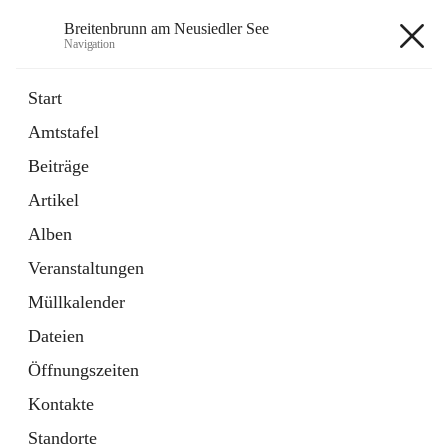
Breitenbrunn am Neusiedler See
Navigation
Breitenbrunn am Neusiedler See
Start
Amtstafel
Formulare
Beiträge
18 Schnellzugriffe
Artikel
Gemeindeservice
7 Schnellzugriffe
Alben
Veranstaltungen
+7
Müllkalender
Dateien
Öffnungszeiten
Kontakte
Hauptadresse
Standorte