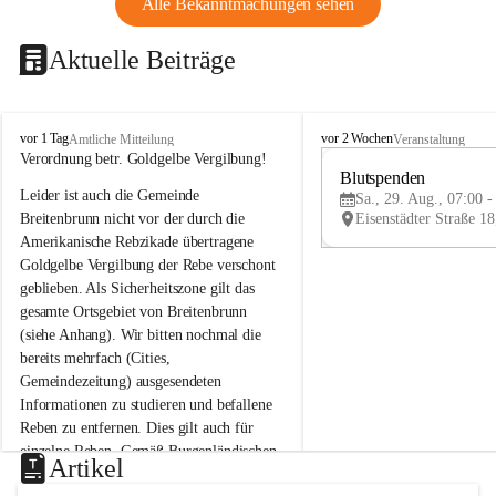
Alle Bekanntmachungen sehen
Aktuelle Beiträge
B
B
vor 1 Tag
vor 2 Wochen
Amtliche Mitteilung
Veranstaltung
r
r
Verordnung betr. Goldgelbe Vergilbung!
e
e
Blutspenden
Leider ist auch die Gemeinde 
i
i
Sa., 29. Aug., 07:00 -
t
t
Breitenbrunn nicht vor der durch die 
e
e
Amerikanische Rebzikade übertragene 
n
n
Goldgelbe Vergilbung der Rebe verschont 
b
b
geblieben. Als Sicherheitszone gilt das 
r
r
gesamte Ortsgebiet von Breitenbrunn 
u
u
(siehe Anhang). Wir bitten nochmal die 
n
n
n
n
bereits mehrfach (Cities, 
a
a
Gemeindezeitung) ausgesendeten 
m
m
Informationen zu studieren und befallene 
N
N
Reben zu entfernen. Dies gilt auch für 
e
e
einzelne Reben. Gemäß Burgenländischen 
u
u
Artikel
Weinbaugesetz sind nicht gepflegte oder 
s
s