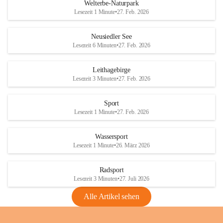
i
i
unzulässige Weingärten zu roden! Bitte 
Welterbe-Naturpark
e
e
helfen wir zusammen um unsere Winzer 
Lesezeit 1 Minute
•
27. Feb. 2026
d
d
vor den prognostizierten Ernteausfällen 
l
l
und den daraus folgenden wirtschaftlichen 
e
e
Neusiedler See
Schäden zu bewahren.
r
r
Lesezeit 6 Minuten
•
27. Feb. 2026
S
S
Verordnungen
e
e
Leithagebirge
04.08.2026
e
e
Lesezeit 3 Minuten
•
27. Feb. 2026
Maßnahmen zur Bekämpfung
der Goldgelben Vergilbung der
Sport
Rebe und der Amerikanischen
Lesezeit 1 Minute
•
27. Feb. 2026
Rebzikade
Anhang VBl. EU Nr. 18
Wassersport
_2026
Lesezeit 1 Minute
•
26. März 2026
1 Seite
•
1,4 MB
Radsport
VBl. EU Nr. 18_2026
Lesezeit 3 Minuten
•
27. Juli 2026
2 Seiten
•
2,1 MB
Alle Artikel sehen