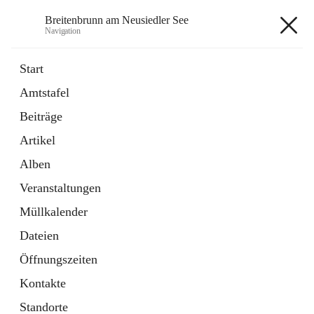
Breitenbrunn am Neusiedler See
Navigation
Breitenbrunn am Neusiedler See
Start
Amtstafel
Formulare
Beiträge
18 Schnellzugriffe
Artikel
Gemeindeservice
7 Schnellzugriffe
Alben
Veranstaltungen
+7
Müllkalender
Dateien
Öffnungszeiten
Kontakte
Hauptadresse
Standorte