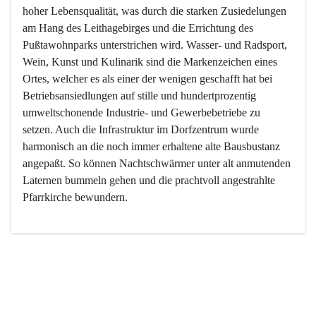
hoher Lebensqualität, was durch die starken Zusiedelungen 
am Hang des Leithagebirges und die Errichtung des 
Pußtawohnparks unterstrichen wird. Wasser- und Radsport, 
Wein, Kunst und Kulinarik sind die Markenzeichen eines 
Ortes, welcher es als einer der wenigen geschafft hat bei 
Betriebsansiedlungen auf stille und hundertprozentig 
umweltschonende Industrie- und Gewerbebetriebe zu 
setzen. Auch die Infrastruktur im Dorfzentrum wurde 
harmonisch an die noch immer erhaltene alte Bausbustanz 
angepaßt. So können Nachtschwärmer unter alt anmutenden 
Laternen bummeln gehen und die prachtvoll angestrahlte 
Pfarrkirche bewundern.

Der Weinbau dominert heute nicht mehr, ist aber integrativer 
Bestandteil der Kultur des Ortes, da man hier schon lange 
von Massenweinbau auf Qualitätsweinbau umgestellt hat. 
So ist es auch nicht verwunderlich, dass eines der historisch 
wertvollsten Gebäude die Ortsvinothek beherbergt und dass 
der Kellering ein beliebtes Ziel darstellt.
