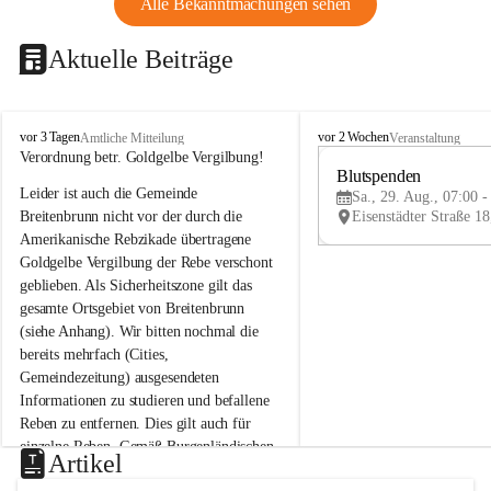
Alle Bekanntmachungen sehen
Aktuelle Beiträge
B
B
vor 3 Tagen
vor 2 Wochen
Amtliche Mitteilung
Veranstaltung
r
r
Verordnung betr. Goldgelbe Vergilbung!
e
e
Blutspenden
Leider ist auch die Gemeinde 
i
i
Sa., 29. Aug., 07:00 -
t
t
Breitenbrunn nicht vor der durch die 
e
e
Amerikanische Rebzikade übertragene 
n
n
Goldgelbe Vergilbung der Rebe verschont 
b
b
geblieben. Als Sicherheitszone gilt das 
r
r
gesamte Ortsgebiet von Breitenbrunn 
u
u
(siehe Anhang). Wir bitten nochmal die 
n
n
n
n
bereits mehrfach (Cities, 
a
a
Gemeindezeitung) ausgesendeten 
m
m
Informationen zu studieren und befallene 
N
N
Reben zu entfernen. Dies gilt auch für 
e
e
einzelne Reben. Gemäß Burgenländischen 
u
u
Artikel
Weinbaugesetz sind nicht gepflegte oder 
s
s