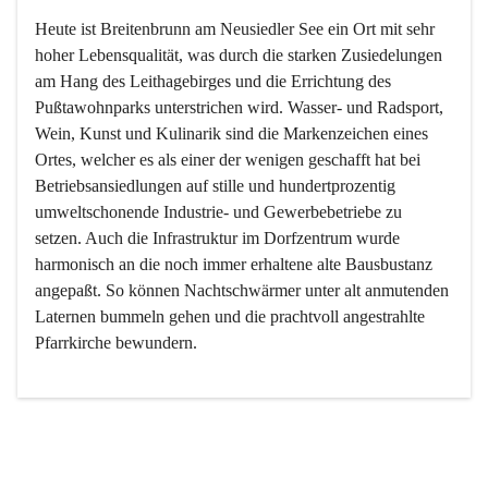
Heute ist Breitenbrunn am Neusiedler See ein Ort mit sehr 
hoher Lebensqualität, was durch die starken Zusiedelungen 
am Hang des Leithagebirges und die Errichtung des 
Pußtawohnparks unterstrichen wird. Wasser- und Radsport, 
Wein, Kunst und Kulinarik sind die Markenzeichen eines 
Ortes, welcher es als einer der wenigen geschafft hat bei 
Betriebsansiedlungen auf stille und hundertprozentig 
umweltschonende Industrie- und Gewerbebetriebe zu 
setzen. Auch die Infrastruktur im Dorfzentrum wurde 
harmonisch an die noch immer erhaltene alte Bausbustanz 
angepaßt. So können Nachtschwärmer unter alt anmutenden 
Laternen bummeln gehen und die prachtvoll angestrahlte 
Pfarrkirche bewundern.

Der Weinbau dominert heute nicht mehr, ist aber integrativer 
Bestandteil der Kultur des Ortes, da man hier schon lange 
von Massenweinbau auf Qualitätsweinbau umgestellt hat. 
So ist es auch nicht verwunderlich, dass eines der historisch 