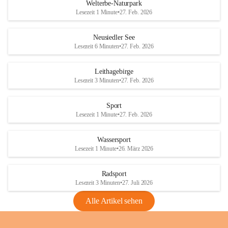
i
i
unzulässige Weingärten zu roden! Bitte 
Welterbe-Naturpark
e
e
helfen wir zusammen um unsere Winzer 
Lesezeit 1 Minute
•
27. Feb. 2026
d
d
vor den prognostizierten Ernteausfällen 
l
l
und den daraus folgenden wirtschaftlichen 
e
e
Neusiedler See
Schäden zu bewahren.
r
r
Lesezeit 6 Minuten
•
27. Feb. 2026
S
S
Verordnungen
e
e
Leithagebirge
04.08.2026
e
e
Lesezeit 3 Minuten
•
27. Feb. 2026
Maßnahmen zur Bekämpfung
der Goldgelben Vergilbung der
Sport
Rebe und der Amerikanischen
Lesezeit 1 Minute
•
27. Feb. 2026
Rebzikade
Anhang VBl. EU Nr. 18
Wassersport
_2026
Lesezeit 1 Minute
•
26. März 2026
1 Seite
•
1,4 MB
Radsport
VBl. EU Nr. 18_2026
Lesezeit 3 Minuten
•
27. Juli 2026
2 Seiten
•
2,1 MB
Alle Artikel sehen