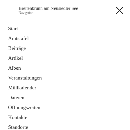
Breitenbrunn am Neusiedler See
Navigation
Breitenbrunn am Neusiedler See
Start
Amtstafel
Formulare
Beiträge
18 Schnellzugriffe
Artikel
Gemeindeservice
7 Schnellzugriffe
Alben
Veranstaltungen
+7
Müllkalender
Dateien
Öffnungszeiten
Kontakte
Hauptadresse
Standorte