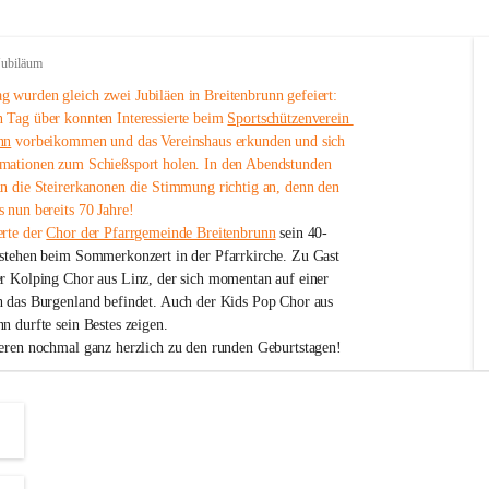
Jubiläum
 wurden gleich zwei Jubiläen in Breitenbrunn gefeiert: 
 Tag über konnten Interessierte beim 
Sportschützenverein 
nn
 vorbeikommen und das Vereinshaus erkunden und sich 
mationen zum Schießsport holen. In den Abendstunden 
nn die Steirerkanonen die Stimmung richtig an, denn den 
 nun bereits 70 Jahre!
rte der 
Chor der Pfarrgemeinde Breitenbrunn
 sein 40-
estehen beim Sommerkonzert in der Pfarrkirche. Zu Gast 
er Kolping Chor aus Linz, der sich momentan auf einer 
h das Burgenland befindet. Auch der Kids Pop Chor aus 
n durfte sein Bestes zeigen.
ieren nochmal ganz herzlich zu den runden Geburtstagen!