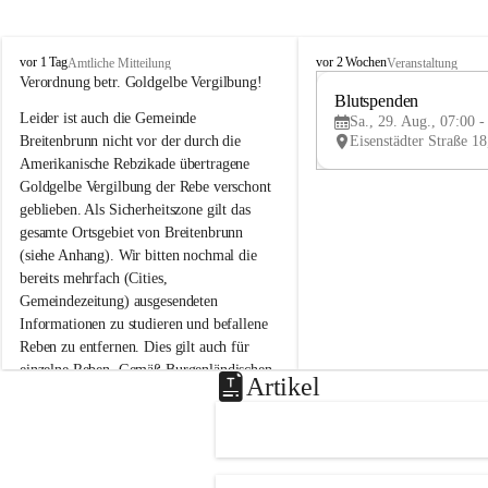
B
B
vor 1 Tag
vor 2 Wochen
Amtliche Mitteilung
Veranstaltung
r
r
Verordnung betr. Goldgelbe Vergilbung!
e
e
Blutspenden
Leider ist auch die Gemeinde 
i
i
Sa., 29. Aug., 07:00 -
t
t
Breitenbrunn nicht vor der durch die 
e
e
Amerikanische Rebzikade übertragene 
n
n
Goldgelbe Vergilbung der Rebe verschont 
b
b
geblieben. Als Sicherheitszone gilt das 
r
r
gesamte Ortsgebiet von Breitenbrunn 
u
u
(siehe Anhang). Wir bitten nochmal die 
n
n
n
n
bereits mehrfach (Cities, 
a
a
Gemeindezeitung) ausgesendeten 
m
m
Informationen zu studieren und befallene 
N
N
Reben zu entfernen. Dies gilt auch für 
e
e
einzelne Reben. Gemäß Burgenländischen 
u
u
Artikel
Weinbaugesetz sind nicht gepflegte oder 
s
s
i
i
unzulässige Weingärten zu roden! Bitte 
e
e
helfen wir zusammen um unsere Winzer 
d
d
vor den prognostizierten Ernteausfällen 
l
l
und den daraus folgenden wirtschaftlichen 