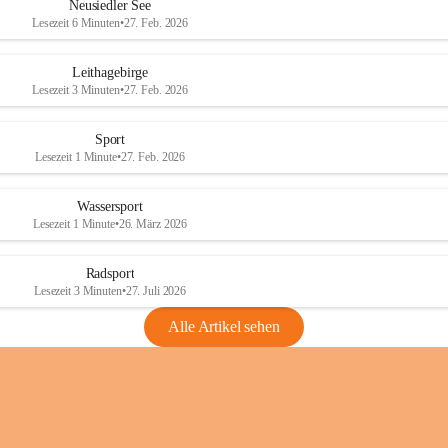
e
e
Neusiedler See
r
r
Lesezeit 6 Minuten
•
27. Feb. 2026
S
S
e
e
Leithagebirge
e
e
Lesezeit 3 Minuten
•
27. Feb. 2026
Sport
Lesezeit 1 Minute
•
27. Feb. 2026
Wassersport
Lesezeit 1 Minute
•
26. März 2026
Radsport
Lesezeit 3 Minuten
•
27. Juli 2026
Alle Artikel sehen