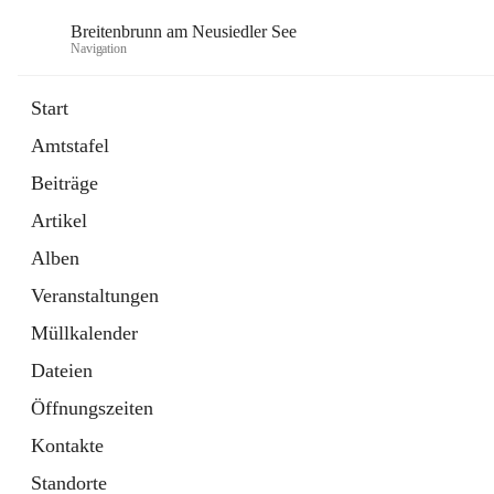
Breitenbrunn am Neusiedler See
Navigation
Start
Amtstafel
Formulare
Beiträge
18 Schnellzugriffe
Artikel
Gemeindeservice
7 Schnellzugriffe
Alben
Veranstaltungen
Müllkalender
Dateien
Öffnungszeiten
Kontakte
Standorte