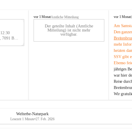
B
B
vor 1 Monat
vor 1 Monat
Amtliche Mitteilung
r
r
Am Samstag
Der geteilte Inhalt (Amtliche
e
e
29
Mitteilung) ist nicht mehr
Den ganzen
i
i
 12:30
AU
verfügbar.
t
t
Eisenstädter Straße 18, 7091 Breitenbrunn am Neusiedler See, AUT
Breitenbru
G
e
e
mehr Infor
n
n
heizten da
b
b
SSV gibt es
r
r
Ebenso feie
u
u
jähriges B
n
n
n
n
war hier d
a
a
Reise durc
m
m
Breitenbrun
N
N
Wir gratul
e
e
u
u
s
s
i
i
Welterbe-Naturpark
e
e
Lesezeit 1 Minute
•
27. Feb. 2026
d
d
l
l