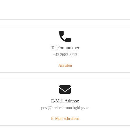
Eisenstädterstraße 18, 7091 Breitenbrunn am Neusiedler See, AUT
Auf Karte ansehen
Telefonnummer
+43 2683 5213
Anrufen
E-Mail Adresse
post@breitenbrunn.bgld.gv.at
E-Mail schreiben