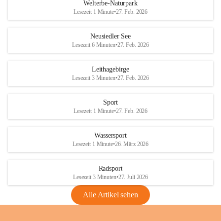
i
i
unzulässige Weingärten zu roden! Bitte 
Welterbe-Naturpark
e
e
helfen wir zusammen um unsere Winzer 
Lesezeit 1 Minute
•
27. Feb. 2026
d
d
vor den prognostizierten Ernteausfällen 
l
l
und den daraus folgenden wirtschaftlichen 
e
e
Neusiedler See
Schäden zu bewahren.
r
r
Lesezeit 6 Minuten
•
27. Feb. 2026
S
S
Verordnungen
e
e
Leithagebirge
04.08.2026
e
e
Lesezeit 3 Minuten
•
27. Feb. 2026
Maßnahmen zur Bekämpfung
der Goldgelben Vergilbung der
Sport
Rebe und der Amerikanischen
Lesezeit 1 Minute
•
27. Feb. 2026
Rebzikade
Anhang VBl. EU Nr. 18
Wassersport
_2026
Lesezeit 1 Minute
•
26. März 2026
1 Seite
•
1,4 MB
Radsport
VBl. EU Nr. 18_2026
Lesezeit 3 Minuten
•
27. Juli 2026
2 Seiten
•
2,1 MB
Alle Artikel sehen