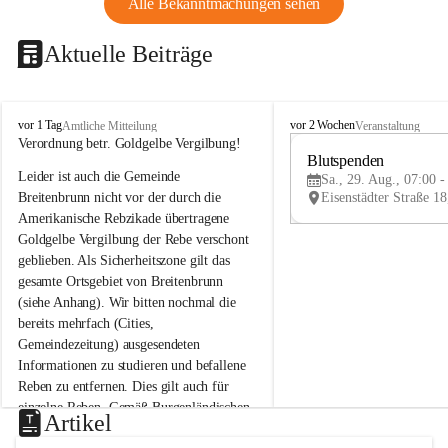
Alle Bekanntmachungen sehen
Aktuelle Beiträge
B
B
vor 1 Tag
vor 2 Wochen
Amtliche Mitteilung
Veranstaltung
r
r
Verordnung betr. Goldgelbe Vergilbung!
e
e
Blutspenden
Leider ist auch die Gemeinde 
i
i
Sa., 29. Aug., 07:00 -
t
t
Breitenbrunn nicht vor der durch die 
e
e
Amerikanische Rebzikade übertragene 
n
n
Goldgelbe Vergilbung der Rebe verschont 
b
b
geblieben. Als Sicherheitszone gilt das 
r
r
gesamte Ortsgebiet von Breitenbrunn 
u
u
(siehe Anhang). Wir bitten nochmal die 
n
n
n
n
bereits mehrfach (Cities, 
a
a
Gemeindezeitung) ausgesendeten 
m
m
Informationen zu studieren und befallene 
N
N
Reben zu entfernen. Dies gilt auch für 
e
e
einzelne Reben. Gemäß Burgenländischen 
u
u
Artikel
Weinbaugesetz sind nicht gepflegte oder 
s
s