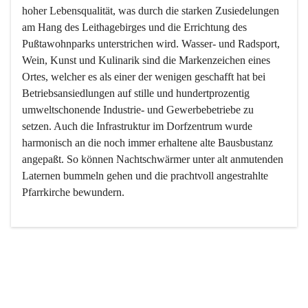
hoher Lebensqualität, was durch die starken Zusiedelungen 
am Hang des Leithagebirges und die Errichtung des 
Pußtawohnparks unterstrichen wird. Wasser- und Radsport, 
Wein, Kunst und Kulinarik sind die Markenzeichen eines 
Ortes, welcher es als einer der wenigen geschafft hat bei 
Betriebsansiedlungen auf stille und hundertprozentig 
umweltschonende Industrie- und Gewerbebetriebe zu 
setzen. Auch die Infrastruktur im Dorfzentrum wurde 
harmonisch an die noch immer erhaltene alte Bausbustanz 
angepaßt. So können Nachtschwärmer unter alt anmutenden 
Laternen bummeln gehen und die prachtvoll angestrahlte 
Pfarrkirche bewundern.

Der Weinbau dominert heute nicht mehr, ist aber integrativer 
Bestandteil der Kultur des Ortes, da man hier schon lange 
von Massenweinbau auf Qualitätsweinbau umgestellt hat. 
So ist es auch nicht verwunderlich, dass eines der historisch 
wertvollsten Gebäude die Ortsvinothek beherbergt und dass 
der Kellering ein beliebtes Ziel darstellt.
