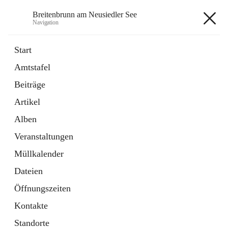
Breitenbrunn am Neusiedler See
Navigation
Breitenbrunn am Neusiedler See
Start
Amtstafel
Formulare
Beiträge
18 Schnellzugriffe
Artikel
Gemeindeservice
7 Schnellzugriffe
Alben
Veranstaltungen
+7
Müllkalender
Dateien
Öffnungszeiten
Kontakte
Hauptadresse
Standorte