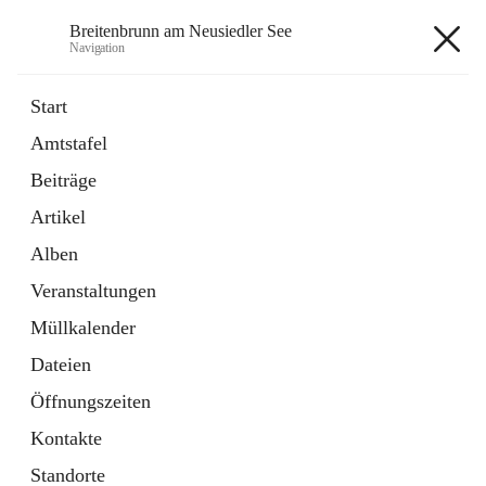
Breitenbrunn am Neusiedler See
Navigation
Breitenbrunn am Neusiedler See
Start
Amtstafel
Formulare
Beiträge
18 Schnellzugriffe
Artikel
Gemeindeservice
7 Schnellzugriffe
Alben
Veranstaltungen
+7
Müllkalender
Dateien
Öffnungszeiten
Kontakte
Hauptadresse
Standorte