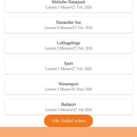
i
i
unzulässige Weingärten zu roden! Bitte 
Welterbe-Naturpark
e
e
helfen wir zusammen um unsere Winzer 
Lesezeit 1 Minute
•
27. Feb. 2026
d
d
vor den prognostizierten Ernteausfällen 
l
l
und den daraus folgenden wirtschaftlichen 
e
e
Neusiedler See
Schäden zu bewahren.
r
r
Lesezeit 6 Minuten
•
27. Feb. 2026
S
S
Verordnungen
e
e
Leithagebirge
04.08.2026
e
e
Lesezeit 3 Minuten
•
27. Feb. 2026
Maßnahmen zur Bekämpfung
der Goldgelben Vergilbung der
Sport
Rebe und der Amerikanischen
Lesezeit 1 Minute
•
27. Feb. 2026
Rebzikade
Anhang VBl. EU Nr. 18
Wassersport
_2026
Lesezeit 1 Minute
•
26. März 2026
1 Seite
•
1,4 MB
Radsport
VBl. EU Nr. 18_2026
Lesezeit 3 Minuten
•
27. Juli 2026
2 Seiten
•
2,1 MB
Alle Artikel sehen