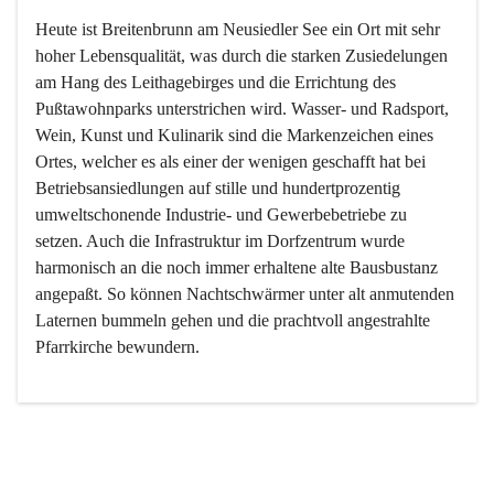
Heute ist Breitenbrunn am Neusiedler See ein Ort mit sehr 
hoher Lebensqualität, was durch die starken Zusiedelungen 
am Hang des Leithagebirges und die Errichtung des 
Pußtawohnparks unterstrichen wird. Wasser- und Radsport, 
Wein, Kunst und Kulinarik sind die Markenzeichen eines 
Ortes, welcher es als einer der wenigen geschafft hat bei 
Betriebsansiedlungen auf stille und hundertprozentig 
umweltschonende Industrie- und Gewerbebetriebe zu 
setzen. Auch die Infrastruktur im Dorfzentrum wurde 
harmonisch an die noch immer erhaltene alte Bausbustanz 
angepaßt. So können Nachtschwärmer unter alt anmutenden 
Laternen bummeln gehen und die prachtvoll angestrahlte 
Pfarrkirche bewundern.

Der Weinbau dominert heute nicht mehr, ist aber integrativer 
Bestandteil der Kultur des Ortes, da man hier schon lange 
von Massenweinbau auf Qualitätsweinbau umgestellt hat. 
So ist es auch nicht verwunderlich, dass eines der historisch 