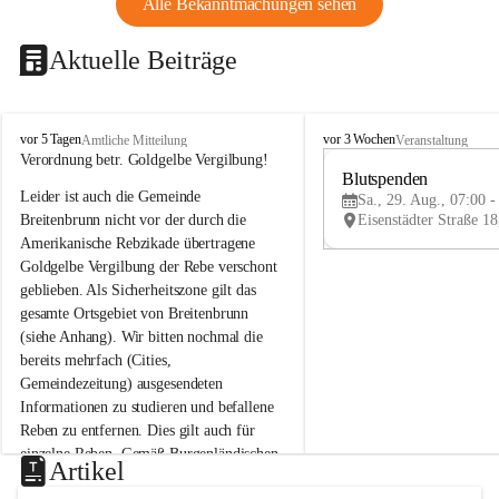
Alle Bekanntmachungen sehen
Aktuelle Beiträge
B
B
vor 5 Tagen
vor 3 Wochen
Amtliche Mitteilung
Veranstaltung
r
r
Verordnung betr. Goldgelbe Vergilbung!
e
e
Blutspenden
Leider ist auch die Gemeinde 
i
i
Sa., 29. Aug., 07:00 -
t
t
Breitenbrunn nicht vor der durch die 
e
e
Amerikanische Rebzikade übertragene 
n
n
Goldgelbe Vergilbung der Rebe verschont 
b
b
geblieben. Als Sicherheitszone gilt das 
r
r
gesamte Ortsgebiet von Breitenbrunn 
u
u
(siehe Anhang). Wir bitten nochmal die 
n
n
n
n
bereits mehrfach (Cities, 
a
a
Gemeindezeitung) ausgesendeten 
m
m
Informationen zu studieren und befallene 
N
N
Reben zu entfernen. Dies gilt auch für 
e
e
einzelne Reben. Gemäß Burgenländischen 
u
u
Artikel
Weinbaugesetz sind nicht gepflegte oder 
s
s