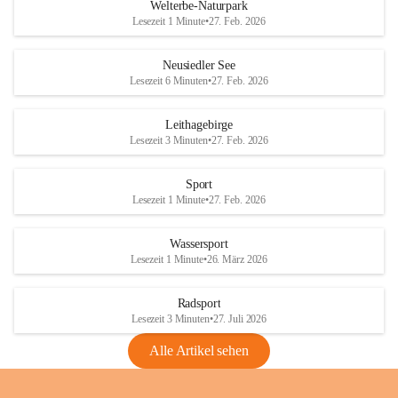
i
i
unzulässige Weingärten zu roden! Bitte 
Welterbe-Naturpark
e
e
helfen wir zusammen um unsere Winzer 
Lesezeit 1 Minute
•
27. Feb. 2026
d
d
vor den prognostizierten Ernteausfällen 
l
l
und den daraus folgenden wirtschaftlichen 
e
e
Neusiedler See
Schäden zu bewahren.
r
r
Lesezeit 6 Minuten
•
27. Feb. 2026
S
S
Verordnungen
e
e
Leithagebirge
04.08.2026
e
e
Lesezeit 3 Minuten
•
27. Feb. 2026
Maßnahmen zur Bekämpfung
der Goldgelben Vergilbung der
Sport
Rebe und der Amerikanischen
Lesezeit 1 Minute
•
27. Feb. 2026
Rebzikade
Anhang VBl. EU Nr. 18
Wassersport
_2026
Lesezeit 1 Minute
•
26. März 2026
1 Seite
•
1,4 MB
Radsport
VBl. EU Nr. 18_2026
Lesezeit 3 Minuten
•
27. Juli 2026
2 Seiten
•
2,1 MB
Alle Artikel sehen