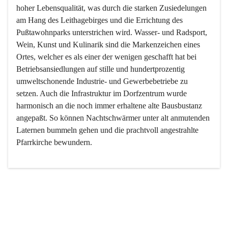
hoher Lebensqualität, was durch die starken Zusiedelungen 
am Hang des Leithagebirges und die Errichtung des 
Pußtawohnparks unterstrichen wird. Wasser- und Radsport, 
Wein, Kunst und Kulinarik sind die Markenzeichen eines 
Ortes, welcher es als einer der wenigen geschafft hat bei 
Betriebsansiedlungen auf stille und hundertprozentig 
umweltschonende Industrie- und Gewerbebetriebe zu 
setzen. Auch die Infrastruktur im Dorfzentrum wurde 
harmonisch an die noch immer erhaltene alte Bausbustanz 
angepaßt. So können Nachtschwärmer unter alt anmutenden 
Laternen bummeln gehen und die prachtvoll angestrahlte 
Pfarrkirche bewundern.

Der Weinbau dominert heute nicht mehr, ist aber integrativer 
Bestandteil der Kultur des Ortes, da man hier schon lange 
von Massenweinbau auf Qualitätsweinbau umgestellt hat. 
So ist es auch nicht verwunderlich, dass eines der historisch 
wertvollsten Gebäude die Ortsvinothek beherbergt und dass 
der Kellering ein beliebtes Ziel darstellt.
