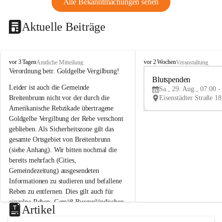
Alle Bekanntmachungen sehen
Aktuelle Beiträge
B
B
vor 3 Tagen
vor 2 Wochen
Amtliche Mitteilung
Veranstaltung
r
r
Verordnung betr. Goldgelbe Vergilbung!
e
e
Blutspenden
Leider ist auch die Gemeinde 
i
i
Sa., 29. Aug., 07:00 -
t
t
Breitenbrunn nicht vor der durch die 
e
e
Amerikanische Rebzikade übertragene 
n
n
Goldgelbe Vergilbung der Rebe verschont 
b
b
geblieben. Als Sicherheitszone gilt das 
r
r
gesamte Ortsgebiet von Breitenbrunn 
u
u
(siehe Anhang). Wir bitten nochmal die 
n
n
n
n
bereits mehrfach (Cities, 
a
a
Gemeindezeitung) ausgesendeten 
m
m
Informationen zu studieren und befallene 
N
N
Reben zu entfernen. Dies gilt auch für 
e
e
einzelne Reben. Gemäß Burgenländischen 
u
u
Artikel
Weinbaugesetz sind nicht gepflegte oder 
s
s