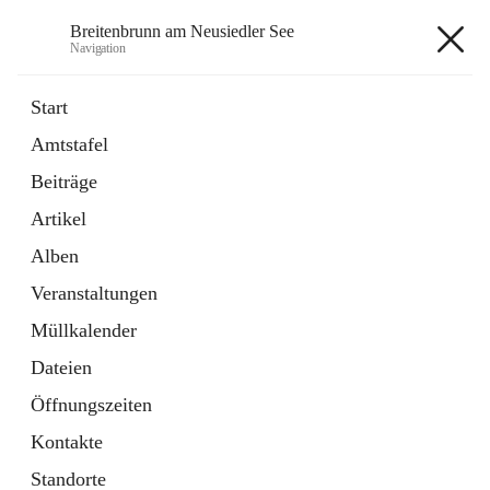
Breitenbrunn am Neusiedler See
Navigation
Breitenbrunn am Neusiedler See
Start
Amtstafel
Formulare
Beiträge
18 Schnellzugriffe
Artikel
Gemeindeservice
7 Schnellzugriffe
Alben
Veranstaltungen
+7
Müllkalender
Dateien
Öffnungszeiten
Kontakte
Hauptadresse
Standorte