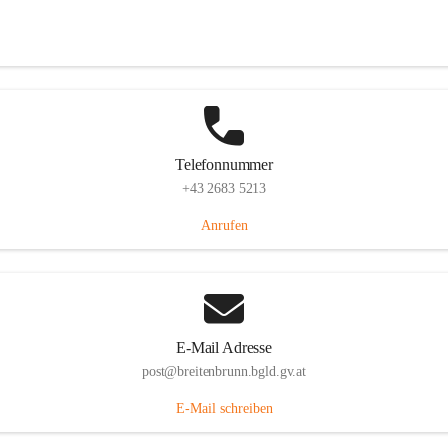
Eisenstädterstraße 18, 7091 Breitenbrunn am Neusiedler See, AUT
Auf Karte ansehen
Telefonnummer
+43 2683 5213
Anrufen
E-Mail Adresse
post@breitenbrunn.bgld.gv.at
E-Mail schreiben