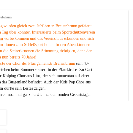
Jubiläum
 wurden gleich zwei Jubiläen in Breitenbrunn gefeiert: 
 Tag über konnten Interessierte beim 
Sportschützenverein 
nn
 vorbeikommen und das Vereinshaus erkunden und sich 
mationen zum Schießsport holen. In den Abendstunden 
nn die Steirerkanonen die Stimmung richtig an, denn den 
 nun bereits 70 Jahre!
rte der 
Chor der Pfarrgemeinde Breitenbrunn
 sein 40-
estehen beim Sommerkonzert in der Pfarrkirche. Zu Gast 
er Kolping Chor aus Linz, der sich momentan auf einer 
h das Burgenland befindet. Auch der Kids Pop Chor aus 
n durfte sein Bestes zeigen.
ieren nochmal ganz herzlich zu den runden Geburtstagen!