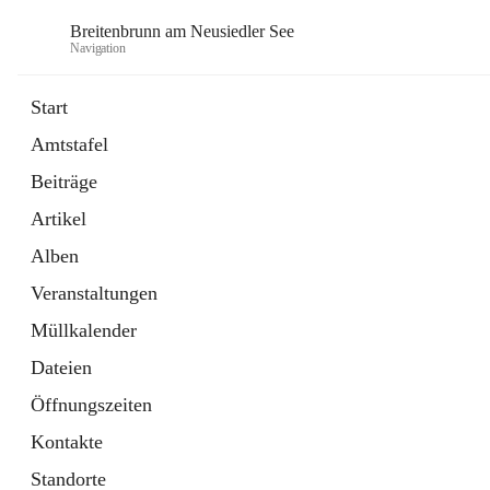
Breitenbrunn am Neusiedler See
Navigation
Start
Amtstafel
Formulare
Beiträge
18 Schnellzugriffe
Artikel
Gemeindeservice
7 Schnellzugriffe
Alben
Veranstaltungen
Müllkalender
Dateien
Öffnungszeiten
Kontakte
Standorte