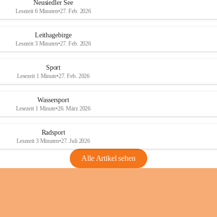
e
e
Neusiedler See
r
r
Lesezeit 6 Minuten
•
27. Feb. 2026
S
S
e
e
Leithagebirge
e
e
Lesezeit 3 Minuten
•
27. Feb. 2026
Sport
Lesezeit 1 Minute
•
27. Feb. 2026
Wassersport
Lesezeit 1 Minute
•
26. März 2026
Radsport
Lesezeit 3 Minuten
•
27. Juli 2026
Alle Artikel sehen