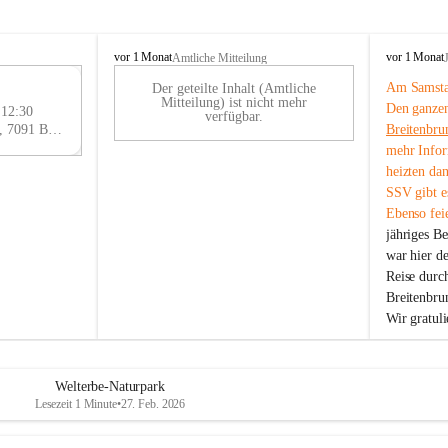
B
B
vor 1 Monat
vor 1 Monat
Amtliche Mitteilung
r
r
Am Samstag
Der geteilte Inhalt (Amtliche
e
e
29
Mitteilung) ist nicht mehr
Den ganzen
i
i
 12:30
AU
verfügbar.
t
t
Eisenstädter Straße 18, 7091 Breitenbrunn am Neusiedler See, AUT
Breitenbru
G
e
e
mehr Infor
n
n
heizten da
b
b
SSV gibt es
r
r
Ebenso feie
u
u
jähriges B
n
n
n
n
war hier d
a
a
Reise durc
m
m
Breitenbrun
N
N
Wir gratul
e
e
u
u
s
s
i
i
Welterbe-Naturpark
e
e
Lesezeit 1 Minute
•
27. Feb. 2026
d
d
l
l