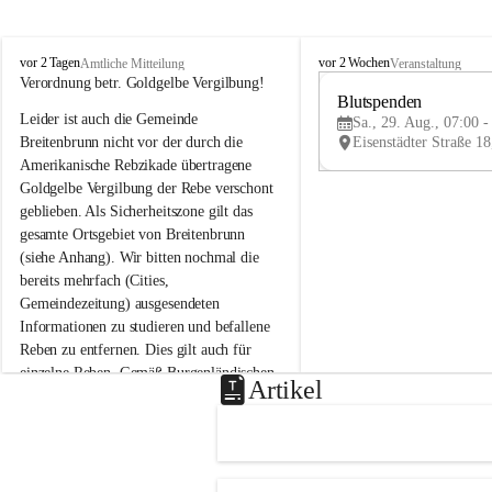
B
B
vor 2 Tagen
vor 2 Wochen
Amtliche Mitteilung
Veranstaltung
r
r
Verordnung betr. Goldgelbe Vergilbung!
e
e
Blutspenden
Leider ist auch die Gemeinde 
i
i
Sa., 29. Aug., 07:00 -
t
t
Breitenbrunn nicht vor der durch die 
e
e
Amerikanische Rebzikade übertragene 
n
n
Goldgelbe Vergilbung der Rebe verschont 
b
b
geblieben. Als Sicherheitszone gilt das 
r
r
gesamte Ortsgebiet von Breitenbrunn 
u
u
(siehe Anhang). Wir bitten nochmal die 
n
n
n
n
bereits mehrfach (Cities, 
a
a
Gemeindezeitung) ausgesendeten 
m
m
Informationen zu studieren und befallene 
N
N
Reben zu entfernen. Dies gilt auch für 
e
e
einzelne Reben. Gemäß Burgenländischen 
u
u
Artikel
Weinbaugesetz sind nicht gepflegte oder 
s
s
i
i
unzulässige Weingärten zu roden! Bitte 
e
e
helfen wir zusammen um unsere Winzer 
d
d
vor den prognostizierten Ernteausfällen 
l
l
und den daraus folgenden wirtschaftlichen 