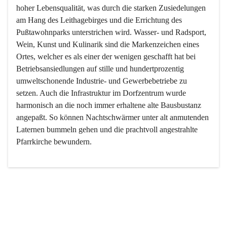
hoher Lebensqualität, was durch die starken Zusiedelungen 
am Hang des Leithagebirges und die Errichtung des 
Pußtawohnparks unterstrichen wird. Wasser- und Radsport, 
Wein, Kunst und Kulinarik sind die Markenzeichen eines 
Ortes, welcher es als einer der wenigen geschafft hat bei 
Betriebsansiedlungen auf stille und hundertprozentig 
umweltschonende Industrie- und Gewerbebetriebe zu 
setzen. Auch die Infrastruktur im Dorfzentrum wurde 
harmonisch an die noch immer erhaltene alte Bausbustanz 
angepaßt. So können Nachtschwärmer unter alt anmutenden 
Laternen bummeln gehen und die prachtvoll angestrahlte 
Pfarrkirche bewundern.

Der Weinbau dominert heute nicht mehr, ist aber integrativer 
Bestandteil der Kultur des Ortes, da man hier schon lange 
von Massenweinbau auf Qualitätsweinbau umgestellt hat. 
So ist es auch nicht verwunderlich, dass eines der historisch 
wertvollsten Gebäude die Ortsvinothek beherbergt und dass 
der Kellering ein beliebtes Ziel darstellt.
