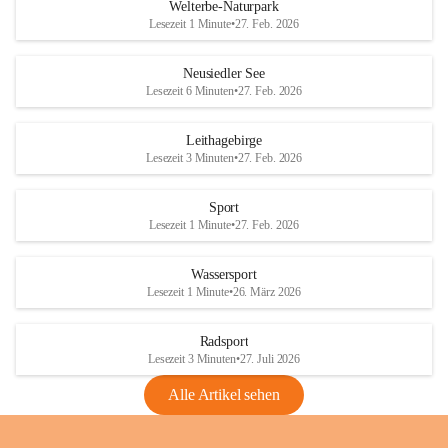
i
i
unzulässige Weingärten zu roden! Bitte 
Welterbe-Naturpark
e
e
helfen wir zusammen um unsere Winzer 
Lesezeit 1 Minute
•
27. Feb. 2026
d
d
vor den prognostizierten Ernteausfällen 
l
l
und den daraus folgenden wirtschaftlichen 
e
e
Neusiedler See
Schäden zu bewahren.
r
r
Lesezeit 6 Minuten
•
27. Feb. 2026
S
S
Verordnungen
e
e
Leithagebirge
04.08.2026
e
e
Lesezeit 3 Minuten
•
27. Feb. 2026
Maßnahmen zur Bekämpfung
der Goldgelben Vergilbung der
Sport
Rebe und der Amerikanischen
Lesezeit 1 Minute
•
27. Feb. 2026
Rebzikade
Anhang VBl. EU Nr. 18
Wassersport
_2026
Lesezeit 1 Minute
•
26. März 2026
1 Seite
•
1,4 MB
Radsport
VBl. EU Nr. 18_2026
Lesezeit 3 Minuten
•
27. Juli 2026
2 Seiten
•
2,1 MB
Alle Artikel sehen