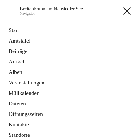
Breitenbrunn am Neusiedler See
Navigation
Breitenbrunn am Neusiedler See
Start
Amtstafel
Formulare
Beiträge
18 Schnellzugriffe
Artikel
Gemeindeservice
7 Schnellzugriffe
Alben
Veranstaltungen
+7
Müllkalender
Dateien
Öffnungszeiten
Kontakte
Hauptadresse
Standorte