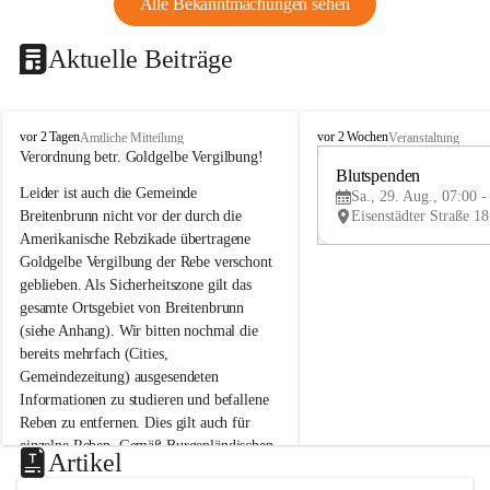
Alle Bekanntmachungen sehen
Aktuelle Beiträge
B
B
vor 2 Tagen
vor 2 Wochen
Amtliche Mitteilung
Veranstaltung
r
r
Verordnung betr. Goldgelbe Vergilbung!
e
e
Blutspenden
Leider ist auch die Gemeinde 
i
i
Sa., 29. Aug., 07:00 -
t
t
Breitenbrunn nicht vor der durch die 
e
e
Amerikanische Rebzikade übertragene 
n
n
Goldgelbe Vergilbung der Rebe verschont 
b
b
geblieben. Als Sicherheitszone gilt das 
r
r
gesamte Ortsgebiet von Breitenbrunn 
u
u
(siehe Anhang). Wir bitten nochmal die 
n
n
n
n
bereits mehrfach (Cities, 
a
a
Gemeindezeitung) ausgesendeten 
m
m
Informationen zu studieren und befallene 
N
N
Reben zu entfernen. Dies gilt auch für 
e
e
einzelne Reben. Gemäß Burgenländischen 
u
u
Artikel
Weinbaugesetz sind nicht gepflegte oder 
s
s