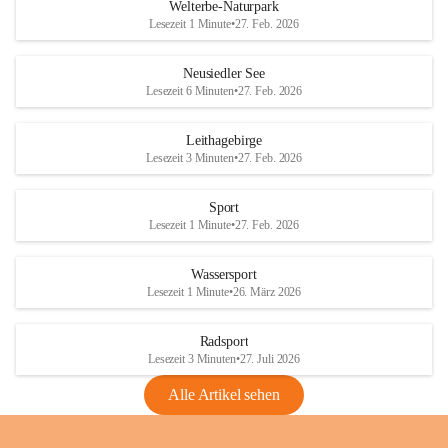
i
i
unzulässige Weingärten zu roden! Bitte 
Welterbe-Naturpark
e
e
helfen wir zusammen um unsere Winzer 
Lesezeit 1 Minute
•
27. Feb. 2026
d
d
vor den prognostizierten Ernteausfällen 
l
l
und den daraus folgenden wirtschaftlichen 
e
e
Neusiedler See
Schäden zu bewahren.
r
r
Lesezeit 6 Minuten
•
27. Feb. 2026
S
S
Verordnungen
e
e
Leithagebirge
04.08.2026
e
e
Lesezeit 3 Minuten
•
27. Feb. 2026
Maßnahmen zur Bekämpfung
der Goldgelben Vergilbung der
Sport
Rebe und der Amerikanischen
Lesezeit 1 Minute
•
27. Feb. 2026
Rebzikade
Anhang VBl. EU Nr. 18
Wassersport
_2026
Lesezeit 1 Minute
•
26. März 2026
1 Seite
•
1,4 MB
Radsport
VBl. EU Nr. 18_2026
Lesezeit 3 Minuten
•
27. Juli 2026
2 Seiten
•
2,1 MB
Alle Artikel sehen