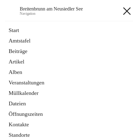
Breitenbrunn am Neusiedler See
Navigation
Breitenbrunn am Neusiedler See
Start
Amtstafel
Formulare
Beiträge
18 Schnellzugriffe
Artikel
Gemeindeservice
7 Schnellzugriffe
Alben
Veranstaltungen
+7
Müllkalender
Dateien
Öffnungszeiten
Kontakte
Hauptadresse
Standorte