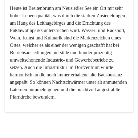
Heute ist Breitenbrunn am Neusiedler See ein Ort mit sehr 
hoher Lebensqualität, was durch die starken Zusiedelungen 
am Hang des Leithagebirges und die Errichtung des 
Pußtawohnparks unterstrichen wird. Wasser- und Radsport, 
Wein, Kunst und Kulinarik sind die Markenzeichen eines 
Ortes, welcher es als einer der wenigen geschafft hat bei 
Betriebsansiedlungen auf stille und hundertprozentig 
umweltschonende Industrie- und Gewerbebetriebe zu 
setzen. Auch die Infrastruktur im Dorfzentrum wurde 
harmonisch an die noch immer erhaltene alte Bausbustanz 
angepaßt. So können Nachtschwärmer unter alt anmutenden 
Laternen bummeln gehen und die prachtvoll angestrahlte 
Pfarrkirche bewundern.

Der Weinbau dominert heute nicht mehr, ist aber integrativer 
Bestandteil der Kultur des Ortes, da man hier schon lange 
von Massenweinbau auf Qualitätsweinbau umgestellt hat. 
So ist es auch nicht verwunderlich, dass eines der historisch 