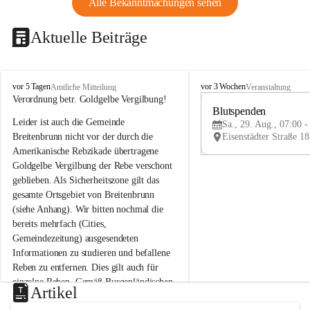
Alle Bekanntmachungen sehen
Aktuelle Beiträge
B
B
vor 5 Tagen
vor 3 Wochen
Amtliche Mitteilung
Veranstaltung
r
r
Verordnung betr. Goldgelbe Vergilbung!
e
e
Blutspenden
Leider ist auch die Gemeinde 
i
i
Sa., 29. Aug., 07:00 -
t
t
Breitenbrunn nicht vor der durch die 
e
e
Amerikanische Rebzikade übertragene 
n
n
Goldgelbe Vergilbung der Rebe verschont 
b
b
geblieben. Als Sicherheitszone gilt das 
r
r
gesamte Ortsgebiet von Breitenbrunn 
u
u
(siehe Anhang). Wir bitten nochmal die 
n
n
n
n
bereits mehrfach (Cities, 
a
a
Gemeindezeitung) ausgesendeten 
m
m
Informationen zu studieren und befallene 
N
N
Reben zu entfernen. Dies gilt auch für 
e
e
einzelne Reben. Gemäß Burgenländischen 
u
u
Artikel
Weinbaugesetz sind nicht gepflegte oder 
s
s