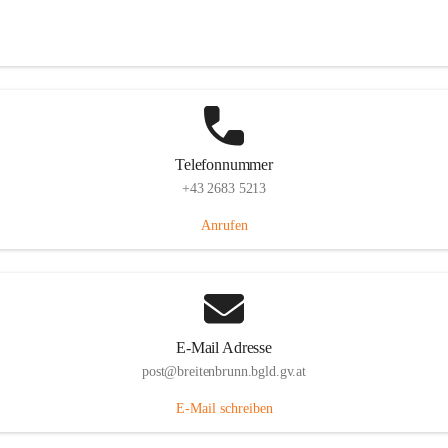
Eisenstädterstraße 18, 7091 Breitenbrunn am Neusiedler See, AUT
Auf Karte ansehen
Telefonnummer
+43 2683 5213
Anrufen
E-Mail Adresse
post@breitenbrunn.bgld.gv.at
E-Mail schreiben