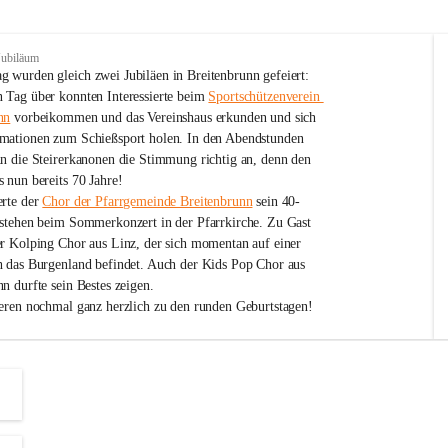
Jubiläum
 wurden gleich zwei Jubiläen in Breitenbrunn gefeiert: 
 Tag über konnten Interessierte beim 
Sportschützenverein 
nn
 vorbeikommen und das Vereinshaus erkunden und sich 
mationen zum Schießsport holen. In den Abendstunden 
nn die Steirerkanonen die Stimmung richtig an, denn den 
 nun bereits 70 Jahre!
rte der 
Chor der Pfarrgemeinde Breitenbrunn
 sein 40-
estehen beim Sommerkonzert in der Pfarrkirche. Zu Gast 
er Kolping Chor aus Linz, der sich momentan auf einer 
h das Burgenland befindet. Auch der Kids Pop Chor aus 
n durfte sein Bestes zeigen.
ieren nochmal ganz herzlich zu den runden Geburtstagen!