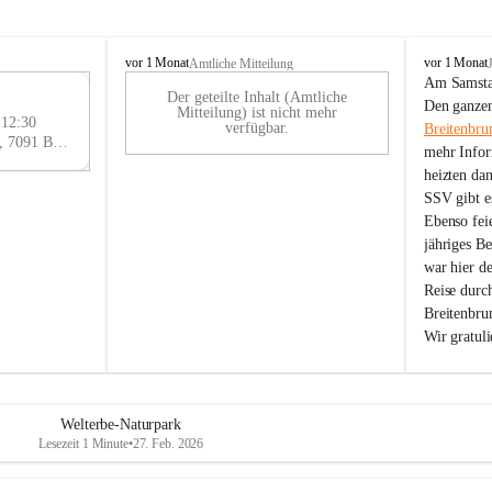
B
B
vor 1 Monat
vor 1 Monat
Amtliche Mitteilung
r
r
Am Samstag
Der geteilte Inhalt (Amtliche
e
e
29
Den ganzen
Mitteilung) ist nicht mehr
i
i
 12:30
AU
verfügbar.
Breitenbru
t
t
Eisenstädter Straße 18, 7091 Breitenbrunn am Neusiedler See, AUT
G
mehr Infor
e
e
heizten da
n
n
SSV gibt es
b
b
r
r
Ebenso feie
u
u
jähriges B
n
n
war hier d
n
n
Reise durc
a
a
Breitenbrun
m
m
Wir gratul
N
N
e
e
u
u
s
s
i
i
Welterbe-Naturpark
e
e
Lesezeit 1 Minute
•
27. Feb. 2026
d
d
l
l