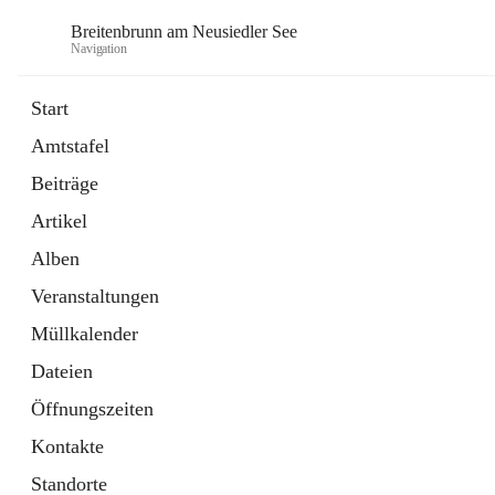
Breitenbrunn am Neusiedler See
Navigation
Start
Amtstafel
Formulare
Beiträge
18 Schnellzugriffe
Artikel
Gemeindeservice
7 Schnellzugriffe
Alben
Veranstaltungen
Müllkalender
Dateien
Öffnungszeiten
Kontakte
Standorte