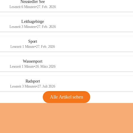
e
e
Neusiedler See
r
r
Lesezeit 6 Minuten
•
27. Feb. 2026
S
S
e
e
Leithagebirge
e
e
Lesezeit 3 Minuten
•
27. Feb. 2026
Sport
Lesezeit 1 Minute
•
27. Feb. 2026
Wassersport
Lesezeit 1 Minute
•
26. März 2026
Radsport
Lesezeit 3 Minuten
•
27. Juli 2026
Alle Artikel sehen