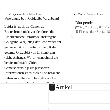
B
B
vor 2 Tagen
vor 2 Wochen
Amtliche Mitteilung
Veranstaltung
r
r
Verordnung betr. Goldgelbe Vergilbung!
e
e
Blutspenden
Leider ist auch die Gemeinde 
i
i
Sa., 29. Aug., 07:00 -
t
t
Breitenbrunn nicht vor der durch die 
e
e
Amerikanische Rebzikade übertragene 
n
n
Goldgelbe Vergilbung der Rebe verschont 
b
b
geblieben. Als Sicherheitszone gilt das 
r
r
gesamte Ortsgebiet von Breitenbrunn 
u
u
(siehe Anhang). Wir bitten nochmal die 
n
n
n
n
bereits mehrfach (Cities, 
a
a
Gemeindezeitung) ausgesendeten 
m
m
Informationen zu studieren und befallene 
N
N
Reben zu entfernen. Dies gilt auch für 
e
e
einzelne Reben. Gemäß Burgenländischen 
u
u
Artikel
Weinbaugesetz sind nicht gepflegte oder 
s
s
i
i
unzulässige Weingärten zu roden! Bitte 
e
e
helfen wir zusammen um unsere Winzer 
d
d
vor den prognostizierten Ernteausfällen 
l
l
und den daraus folgenden wirtschaftlichen 