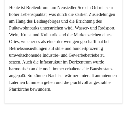
Heute ist Breitenbrunn am Neusiedler See ein Ort mit sehr 
hoher Lebensqualität, was durch die starken Zusiedelungen 
am Hang des Leithagebirges und die Errichtung des 
Pußtawohnparks unterstrichen wird. Wasser- und Radsport, 
Wein, Kunst und Kulinarik sind die Markenzeichen eines 
Ortes, welcher es als einer der wenigen geschafft hat bei 
Betriebsansiedlungen auf stille und hundertprozentig 
umweltschonende Industrie- und Gewerbebetriebe zu 
setzen. Auch die Infrastruktur im Dorfzentrum wurde 
harmonisch an die noch immer erhaltene alte Bausbustanz 
angepaßt. So können Nachtschwärmer unter alt anmutenden 
Laternen bummeln gehen und die prachtvoll angestrahlte 
Pfarrkirche bewundern.

Der Weinbau dominert heute nicht mehr, ist aber integrativer 
Bestandteil der Kultur des Ortes, da man hier schon lange 
von Massenweinbau auf Qualitätsweinbau umgestellt hat. 
So ist es auch nicht verwunderlich, dass eines der historisch 