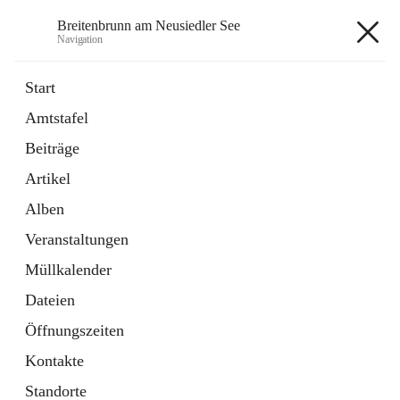
Breitenbrunn am Neusiedler See
Navigation
Breitenbrunn am Neusiedler See
Start
Amtstafel
Formulare
Beiträge
18 Schnellzugriffe
Artikel
Gemeindeservice
7 Schnellzugriffe
Alben
Veranstaltungen
+7
Müllkalender
Dateien
Öffnungszeiten
Kontakte
Hauptadresse
Standorte