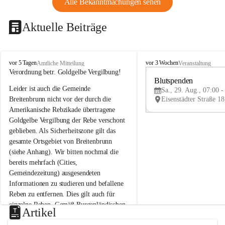
Alle Bekanntmachungen sehen
Aktuelle Beiträge
B
B
vor 5 Tagen
vor 3 Wochen
Amtliche Mitteilung
Veranstaltung
r
r
Verordnung betr. Goldgelbe Vergilbung!
e
e
Blutspenden
Leider ist auch die Gemeinde 
i
i
Sa., 29. Aug., 07:00 -
t
t
Breitenbrunn nicht vor der durch die 
e
e
Amerikanische Rebzikade übertragene 
n
n
Goldgelbe Vergilbung der Rebe verschont 
b
b
geblieben. Als Sicherheitszone gilt das 
r
r
gesamte Ortsgebiet von Breitenbrunn 
u
u
(siehe Anhang). Wir bitten nochmal die 
n
n
n
n
bereits mehrfach (Cities, 
a
a
Gemeindezeitung) ausgesendeten 
m
m
Informationen zu studieren und befallene 
N
N
Reben zu entfernen. Dies gilt auch für 
e
e
einzelne Reben. Gemäß Burgenländischen 
u
u
Artikel
Weinbaugesetz sind nicht gepflegte oder 
s
s