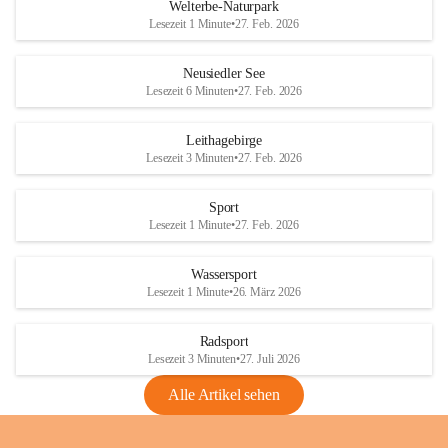
i
i
unzulässige Weingärten zu roden! Bitte 
Welterbe-Naturpark
e
e
helfen wir zusammen um unsere Winzer 
Lesezeit 1 Minute
•
27. Feb. 2026
d
d
vor den prognostizierten Ernteausfällen 
l
l
und den daraus folgenden wirtschaftlichen 
e
e
Neusiedler See
Schäden zu bewahren.
r
r
Lesezeit 6 Minuten
•
27. Feb. 2026
S
S
Verordnungen
e
e
Leithagebirge
04.08.2026
e
e
Lesezeit 3 Minuten
•
27. Feb. 2026
Maßnahmen zur Bekämpfung
der Goldgelben Vergilbung der
Sport
Rebe und der Amerikanischen
Lesezeit 1 Minute
•
27. Feb. 2026
Rebzikade
Anhang VBl. EU Nr. 18
Wassersport
_2026
Lesezeit 1 Minute
•
26. März 2026
1 Seite
•
1,4 MB
Radsport
VBl. EU Nr. 18_2026
Lesezeit 3 Minuten
•
27. Juli 2026
2 Seiten
•
2,1 MB
Alle Artikel sehen