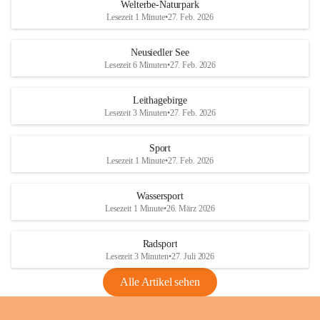
i
i
unzulässige Weingärten zu roden! Bitte 
Welterbe-Naturpark
e
e
helfen wir zusammen um unsere Winzer 
Lesezeit 1 Minute
•
27. Feb. 2026
d
d
vor den prognostizierten Ernteausfällen 
l
l
und den daraus folgenden wirtschaftlichen 
e
e
Neusiedler See
Schäden zu bewahren.
r
r
Lesezeit 6 Minuten
•
27. Feb. 2026
S
S
Verordnungen
e
e
Leithagebirge
04.08.2026
e
e
Lesezeit 3 Minuten
•
27. Feb. 2026
Maßnahmen zur Bekämpfung
der Goldgelben Vergilbung der
Sport
Rebe und der Amerikanischen
Lesezeit 1 Minute
•
27. Feb. 2026
Rebzikade
Anhang VBl. EU Nr. 18
Wassersport
_2026
Lesezeit 1 Minute
•
26. März 2026
1 Seite
•
1,4 MB
Radsport
VBl. EU Nr. 18_2026
Lesezeit 3 Minuten
•
27. Juli 2026
2 Seiten
•
2,1 MB
Alle Artikel sehen