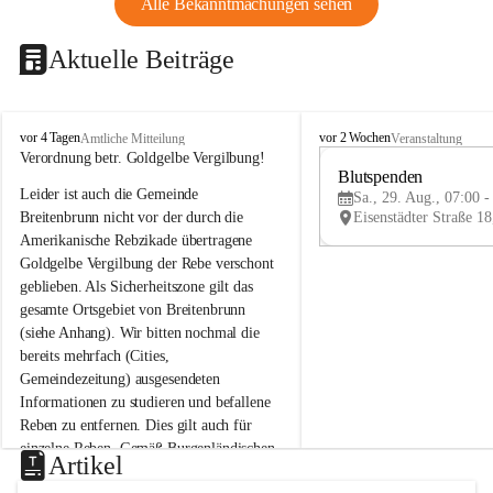
Alle Bekanntmachungen sehen
Aktuelle Beiträge
B
B
vor 4 Tagen
vor 2 Wochen
Amtliche Mitteilung
Veranstaltung
r
r
Verordnung betr. Goldgelbe Vergilbung!
e
e
Blutspenden
Leider ist auch die Gemeinde 
i
i
Sa., 29. Aug., 07:00 -
t
t
Breitenbrunn nicht vor der durch die 
e
e
Amerikanische Rebzikade übertragene 
n
n
Goldgelbe Vergilbung der Rebe verschont 
b
b
geblieben. Als Sicherheitszone gilt das 
r
r
gesamte Ortsgebiet von Breitenbrunn 
u
u
(siehe Anhang). Wir bitten nochmal die 
n
n
n
n
bereits mehrfach (Cities, 
a
a
Gemeindezeitung) ausgesendeten 
m
m
Informationen zu studieren und befallene 
N
N
Reben zu entfernen. Dies gilt auch für 
e
e
einzelne Reben. Gemäß Burgenländischen 
u
u
Artikel
Weinbaugesetz sind nicht gepflegte oder 
s
s