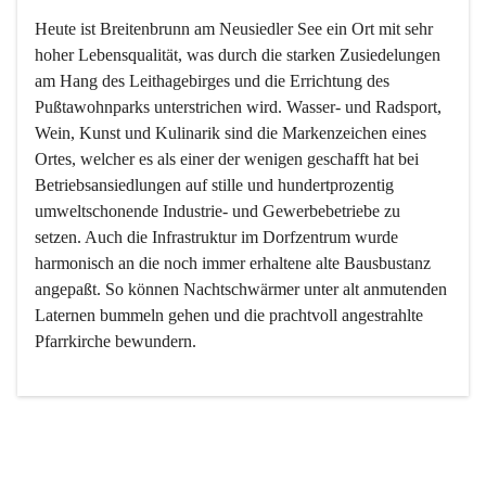
Heute ist Breitenbrunn am Neusiedler See ein Ort mit sehr 
hoher Lebensqualität, was durch die starken Zusiedelungen 
am Hang des Leithagebirges und die Errichtung des 
Pußtawohnparks unterstrichen wird. Wasser- und Radsport, 
Wein, Kunst und Kulinarik sind die Markenzeichen eines 
Ortes, welcher es als einer der wenigen geschafft hat bei 
Betriebsansiedlungen auf stille und hundertprozentig 
umweltschonende Industrie- und Gewerbebetriebe zu 
setzen. Auch die Infrastruktur im Dorfzentrum wurde 
harmonisch an die noch immer erhaltene alte Bausbustanz 
angepaßt. So können Nachtschwärmer unter alt anmutenden 
Laternen bummeln gehen und die prachtvoll angestrahlte 
Pfarrkirche bewundern.

Der Weinbau dominert heute nicht mehr, ist aber integrativer 
Bestandteil der Kultur des Ortes, da man hier schon lange 
von Massenweinbau auf Qualitätsweinbau umgestellt hat. 
So ist es auch nicht verwunderlich, dass eines der historisch 