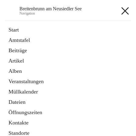
Breitenbrunn am Neusiedler See
Navigation
Breitenbrunn am Neusiedler See
Start
Amtstafel
Formulare
Beiträge
18 Schnellzugriffe
Artikel
Gemeindeservice
7 Schnellzugriffe
Alben
Veranstaltungen
+7
Müllkalender
Dateien
Öffnungszeiten
Kontakte
Hauptadresse
Standorte