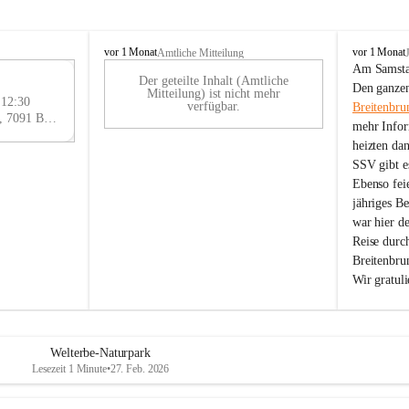
B
B
vor 1 Monat
vor 1 Monat
Amtliche Mitteilung
r
r
Am Samstag
Der geteilte Inhalt (Amtliche
e
e
29
Den ganzen
Mitteilung) ist nicht mehr
i
i
 12:30
AU
verfügbar.
Breitenbru
t
t
Eisenstädter Straße 18, 7091 Breitenbrunn am Neusiedler See, AUT
G
mehr Infor
e
e
heizten da
n
n
SSV gibt es
b
b
r
r
Ebenso feie
u
u
jähriges B
n
n
war hier d
n
n
Reise durc
a
a
Breitenbrun
m
m
Wir gratul
N
N
e
e
u
u
s
s
i
i
Welterbe-Naturpark
e
e
Lesezeit 1 Minute
•
27. Feb. 2026
d
d
l
l