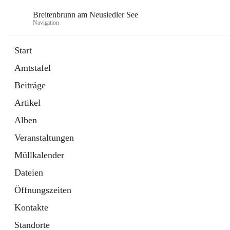
Breitenbrunn am Neusiedler See
Navigation
Start
Amtstafel
Formulare
Beiträge
18 Schnellzugriffe
Artikel
Gemeindeservice
7 Schnellzugriffe
Alben
Veranstaltungen
Müllkalender
Dateien
Öffnungszeiten
Kontakte
Standorte