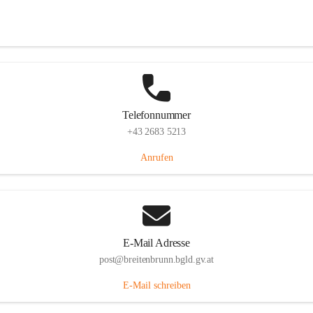
Eisenstädterstraße 18, 7091 Breitenbrunn am Neusiedler See, AUT
Auf Karte ansehen
Telefonnummer
+43 2683 5213
Anrufen
E-Mail Adresse
post@breitenbrunn.bgld.gv.at
E-Mail schreiben