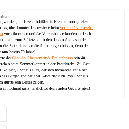
Jubiläum
 wurden gleich zwei Jubiläen in Breitenbrunn gefeiert: 
 Tag über konnten Interessierte beim 
Sportschützenverein 
nn
 vorbeikommen und das Vereinshaus erkunden und sich 
mationen zum Schießsport holen. In den Abendstunden 
nn die Steirerkanonen die Stimmung richtig an, denn den 
 nun bereits 70 Jahre!
rte der 
Chor der Pfarrgemeinde Breitenbrunn
 sein 40-
estehen beim Sommerkonzert in der Pfarrkirche. Zu Gast 
er Kolping Chor aus Linz, der sich momentan auf einer 
h das Burgenland befindet. Auch der Kids Pop Chor aus 
n durfte sein Bestes zeigen.
ieren nochmal ganz herzlich zu den runden Geburtstagen!