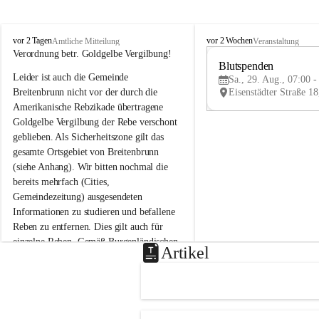
B
B
vor 2 Tagen
vor 2 Wochen
Amtliche Mitteilung
Veranstaltung
r
r
Verordnung betr. Goldgelbe Vergilbung!
e
e
Blutspenden
Leider ist auch die Gemeinde 
i
i
Sa., 29. Aug., 07:00 -
t
t
Breitenbrunn nicht vor der durch die 
e
e
Amerikanische Rebzikade übertragene 
n
n
Goldgelbe Vergilbung der Rebe verschont 
b
b
geblieben. Als Sicherheitszone gilt das 
r
r
gesamte Ortsgebiet von Breitenbrunn 
u
u
(siehe Anhang). Wir bitten nochmal die 
n
n
n
n
bereits mehrfach (Cities, 
a
a
Gemeindezeitung) ausgesendeten 
m
m
Informationen zu studieren und befallene 
N
N
Reben zu entfernen. Dies gilt auch für 
e
e
einzelne Reben. Gemäß Burgenländischen 
u
u
Artikel
Weinbaugesetz sind nicht gepflegte oder 
s
s
i
i
unzulässige Weingärten zu roden! Bitte 
e
e
helfen wir zusammen um unsere Winzer 
d
d
vor den prognostizierten Ernteausfällen 
l
l
und den daraus folgenden wirtschaftlichen 