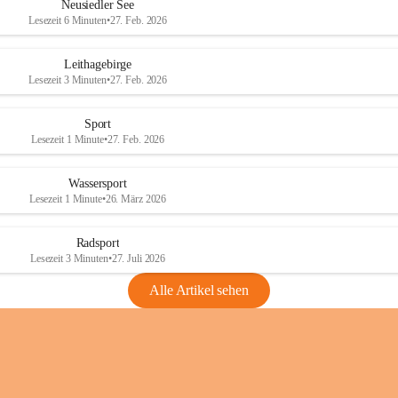
e
e
Neusiedler See
r
r
Lesezeit 6 Minuten
•
27. Feb. 2026
S
S
e
e
Leithagebirge
e
e
Lesezeit 3 Minuten
•
27. Feb. 2026
Sport
Lesezeit 1 Minute
•
27. Feb. 2026
Wassersport
Lesezeit 1 Minute
•
26. März 2026
Radsport
Lesezeit 3 Minuten
•
27. Juli 2026
Alle Artikel sehen