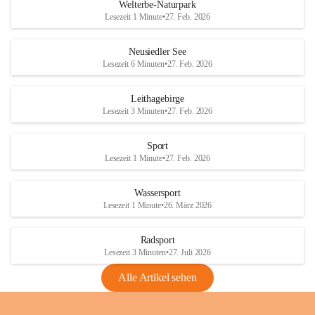
i
i
unzulässige Weingärten zu roden! Bitte 
Welterbe-Naturpark
e
e
helfen wir zusammen um unsere Winzer 
Lesezeit 1 Minute
•
27. Feb. 2026
d
d
vor den prognostizierten Ernteausfällen 
l
l
und den daraus folgenden wirtschaftlichen 
e
e
Neusiedler See
Schäden zu bewahren.
r
r
Lesezeit 6 Minuten
•
27. Feb. 2026
S
S
Verordnungen
e
e
Leithagebirge
04.08.2026
e
e
Lesezeit 3 Minuten
•
27. Feb. 2026
Maßnahmen zur Bekämpfung
der Goldgelben Vergilbung der
Sport
Rebe und der Amerikanischen
Lesezeit 1 Minute
•
27. Feb. 2026
Rebzikade
Anhang VBl. EU Nr. 18
Wassersport
_2026
Lesezeit 1 Minute
•
26. März 2026
1 Seite
•
1,4 MB
Radsport
VBl. EU Nr. 18_2026
Lesezeit 3 Minuten
•
27. Juli 2026
2 Seiten
•
2,1 MB
Alle Artikel sehen