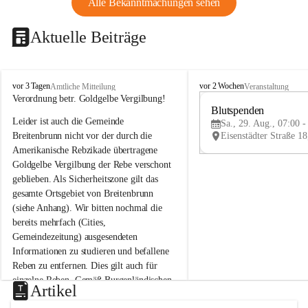
Alle Bekanntmachungen sehen
Aktuelle Beiträge
B
B
vor 3 Tagen
vor 2 Wochen
Amtliche Mitteilung
Veranstaltung
r
r
Verordnung betr. Goldgelbe Vergilbung!
e
e
Blutspenden
Leider ist auch die Gemeinde 
i
i
Sa., 29. Aug., 07:00 -
t
t
Breitenbrunn nicht vor der durch die 
e
e
Amerikanische Rebzikade übertragene 
n
n
Goldgelbe Vergilbung der Rebe verschont 
b
b
geblieben. Als Sicherheitszone gilt das 
r
r
gesamte Ortsgebiet von Breitenbrunn 
u
u
(siehe Anhang). Wir bitten nochmal die 
n
n
n
n
bereits mehrfach (Cities, 
a
a
Gemeindezeitung) ausgesendeten 
m
m
Informationen zu studieren und befallene 
N
N
Reben zu entfernen. Dies gilt auch für 
e
e
einzelne Reben. Gemäß Burgenländischen 
u
u
Artikel
Weinbaugesetz sind nicht gepflegte oder 
s
s