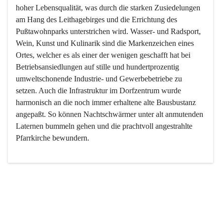
hoher Lebensqualität, was durch die starken Zusiedelungen 
am Hang des Leithagebirges und die Errichtung des 
Pußtawohnparks unterstrichen wird. Wasser- und Radsport, 
Wein, Kunst und Kulinarik sind die Markenzeichen eines 
Ortes, welcher es als einer der wenigen geschafft hat bei 
Betriebsansiedlungen auf stille und hundertprozentig 
umweltschonende Industrie- und Gewerbebetriebe zu 
setzen. Auch die Infrastruktur im Dorfzentrum wurde 
harmonisch an die noch immer erhaltene alte Bausbustanz 
angepaßt. So können Nachtschwärmer unter alt anmutenden 
Laternen bummeln gehen und die prachtvoll angestrahlte 
Pfarrkirche bewundern.

Der Weinbau dominert heute nicht mehr, ist aber integrativer 
Bestandteil der Kultur des Ortes, da man hier schon lange 
von Massenweinbau auf Qualitätsweinbau umgestellt hat. 
So ist es auch nicht verwunderlich, dass eines der historisch 
wertvollsten Gebäude die Ortsvinothek beherbergt und dass 
der Kellering ein beliebtes Ziel darstellt.
