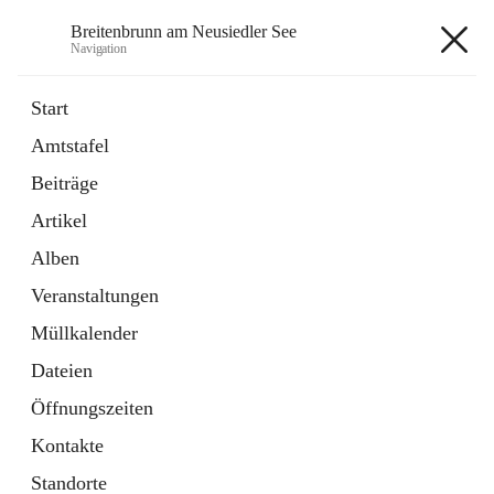
Breitenbrunn am Neusiedler See
Navigation
Breitenbrunn am Neusiedler See
Start
Amtstafel
Formulare
Beiträge
18 Schnellzugriffe
Artikel
Gemeindeservice
7 Schnellzugriffe
Alben
Veranstaltungen
+7
Müllkalender
Dateien
Öffnungszeiten
Kontakte
Hauptadresse
Standorte