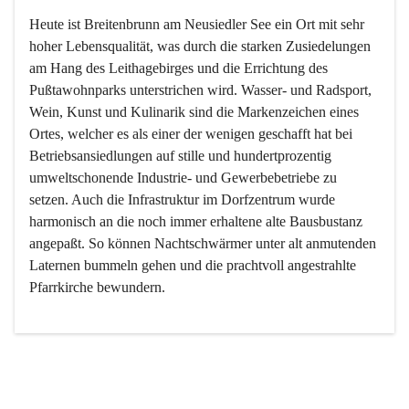
Heute ist Breitenbrunn am Neusiedler See ein Ort mit sehr 
hoher Lebensqualität, was durch die starken Zusiedelungen 
am Hang des Leithagebirges und die Errichtung des 
Pußtawohnparks unterstrichen wird. Wasser- und Radsport, 
Wein, Kunst und Kulinarik sind die Markenzeichen eines 
Ortes, welcher es als einer der wenigen geschafft hat bei 
Betriebsansiedlungen auf stille und hundertprozentig 
umweltschonende Industrie- und Gewerbebetriebe zu 
setzen. Auch die Infrastruktur im Dorfzentrum wurde 
harmonisch an die noch immer erhaltene alte Bausbustanz 
angepaßt. So können Nachtschwärmer unter alt anmutenden 
Laternen bummeln gehen und die prachtvoll angestrahlte 
Pfarrkirche bewundern.

Der Weinbau dominert heute nicht mehr, ist aber integrativer 
Bestandteil der Kultur des Ortes, da man hier schon lange 
von Massenweinbau auf Qualitätsweinbau umgestellt hat. 
So ist es auch nicht verwunderlich, dass eines der historisch 