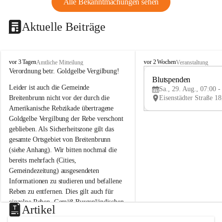
Alle Bekanntmachungen sehen
Aktuelle Beiträge
B
B
vor 3 Tagen
vor 2 Wochen
Amtliche Mitteilung
Veranstaltung
r
r
Verordnung betr. Goldgelbe Vergilbung!
e
e
Blutspenden
Leider ist auch die Gemeinde 
i
i
Sa., 29. Aug., 07:00 -
t
t
Breitenbrunn nicht vor der durch die 
e
e
Amerikanische Rebzikade übertragene 
n
n
Goldgelbe Vergilbung der Rebe verschont 
b
b
geblieben. Als Sicherheitszone gilt das 
r
r
gesamte Ortsgebiet von Breitenbrunn 
u
u
(siehe Anhang). Wir bitten nochmal die 
n
n
n
n
bereits mehrfach (Cities, 
a
a
Gemeindezeitung) ausgesendeten 
m
m
Informationen zu studieren und befallene 
N
N
Reben zu entfernen. Dies gilt auch für 
e
e
einzelne Reben. Gemäß Burgenländischen 
u
u
Artikel
Weinbaugesetz sind nicht gepflegte oder 
s
s