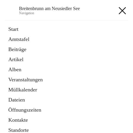
Breitenbrunn am Neusiedler See
Navigation
Breitenbrunn am Neusiedler See
Start
Amtstafel
Formulare
Beiträge
18 Schnellzugriffe
Artikel
Gemeindeservice
7 Schnellzugriffe
Alben
Veranstaltungen
+7
Müllkalender
Dateien
Öffnungszeiten
Kontakte
Hauptadresse
Standorte