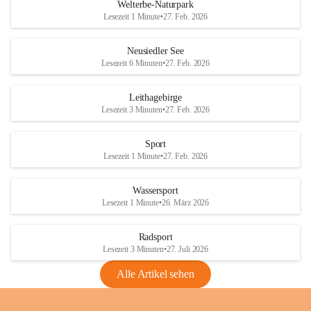
i
i
unzulässige Weingärten zu roden! Bitte 
Welterbe-Naturpark
e
e
helfen wir zusammen um unsere Winzer 
Lesezeit 1 Minute
•
27. Feb. 2026
d
d
vor den prognostizierten Ernteausfällen 
l
l
und den daraus folgenden wirtschaftlichen 
e
e
Neusiedler See
Schäden zu bewahren.
r
r
Lesezeit 6 Minuten
•
27. Feb. 2026
S
S
Verordnungen
e
e
Leithagebirge
04.08.2026
e
e
Lesezeit 3 Minuten
•
27. Feb. 2026
Maßnahmen zur Bekämpfung
der Goldgelben Vergilbung der
Sport
Rebe und der Amerikanischen
Lesezeit 1 Minute
•
27. Feb. 2026
Rebzikade
Anhang VBl. EU Nr. 18
Wassersport
_2026
Lesezeit 1 Minute
•
26. März 2026
1 Seite
•
1,4 MB
Radsport
VBl. EU Nr. 18_2026
Lesezeit 3 Minuten
•
27. Juli 2026
2 Seiten
•
2,1 MB
Alle Artikel sehen