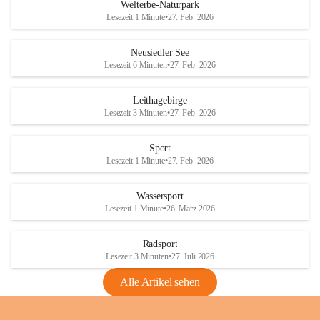
i
i
unzulässige Weingärten zu roden! Bitte 
Welterbe-Naturpark
e
e
helfen wir zusammen um unsere Winzer 
Lesezeit 1 Minute
•
27. Feb. 2026
d
d
vor den prognostizierten Ernteausfällen 
l
l
und den daraus folgenden wirtschaftlichen 
e
e
Neusiedler See
Schäden zu bewahren.
r
r
Lesezeit 6 Minuten
•
27. Feb. 2026
S
S
Verordnungen
e
e
Leithagebirge
04.08.2026
e
e
Lesezeit 3 Minuten
•
27. Feb. 2026
Maßnahmen zur Bekämpfung
der Goldgelben Vergilbung der
Sport
Rebe und der Amerikanischen
Lesezeit 1 Minute
•
27. Feb. 2026
Rebzikade
Anhang VBl. EU Nr. 18
Wassersport
_2026
Lesezeit 1 Minute
•
26. März 2026
1 Seite
•
1,4 MB
Radsport
VBl. EU Nr. 18_2026
Lesezeit 3 Minuten
•
27. Juli 2026
2 Seiten
•
2,1 MB
Alle Artikel sehen