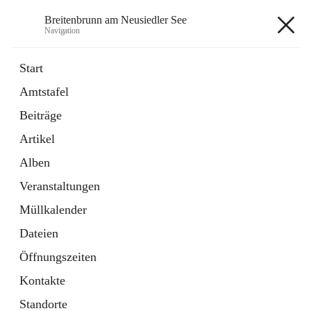
Breitenbrunn am Neusiedler See
Navigation
Breitenbrunn am Neusiedler See
Start
Amtstafel
Formulare
Beiträge
18 Schnellzugriffe
Artikel
Gemeindeservice
7 Schnellzugriffe
Alben
Veranstaltungen
+7
Müllkalender
Dateien
Öffnungszeiten
Kontakte
Hauptadresse
Standorte