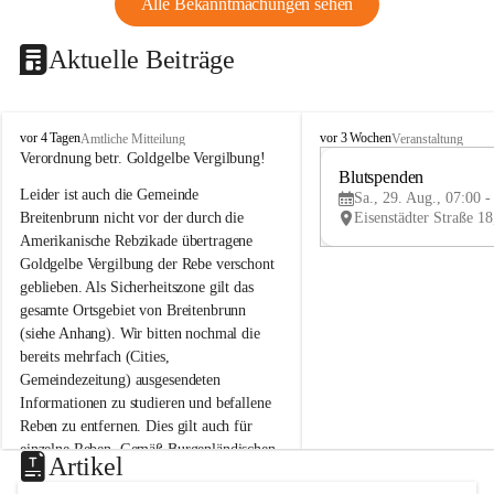
Alle Bekanntmachungen sehen
Aktuelle Beiträge
B
B
vor 4 Tagen
vor 3 Wochen
Amtliche Mitteilung
Veranstaltung
r
r
Verordnung betr. Goldgelbe Vergilbung!
e
e
Blutspenden
Leider ist auch die Gemeinde 
i
i
Sa., 29. Aug., 07:00 -
t
t
Breitenbrunn nicht vor der durch die 
e
e
Amerikanische Rebzikade übertragene 
n
n
Goldgelbe Vergilbung der Rebe verschont 
b
b
geblieben. Als Sicherheitszone gilt das 
r
r
gesamte Ortsgebiet von Breitenbrunn 
u
u
(siehe Anhang). Wir bitten nochmal die 
n
n
n
n
bereits mehrfach (Cities, 
a
a
Gemeindezeitung) ausgesendeten 
m
m
Informationen zu studieren und befallene 
N
N
Reben zu entfernen. Dies gilt auch für 
e
e
einzelne Reben. Gemäß Burgenländischen 
u
u
Artikel
Weinbaugesetz sind nicht gepflegte oder 
s
s