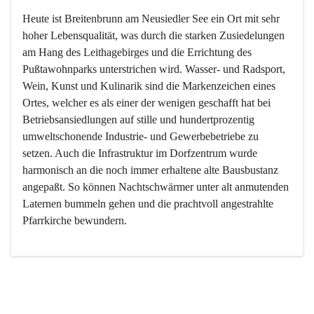
Heute ist Breitenbrunn am Neusiedler See ein Ort mit sehr 
hoher Lebensqualität, was durch die starken Zusiedelungen 
am Hang des Leithagebirges und die Errichtung des 
Pußtawohnparks unterstrichen wird. Wasser- und Radsport, 
Wein, Kunst und Kulinarik sind die Markenzeichen eines 
Ortes, welcher es als einer der wenigen geschafft hat bei 
Betriebsansiedlungen auf stille und hundertprozentig 
umweltschonende Industrie- und Gewerbebetriebe zu 
setzen. Auch die Infrastruktur im Dorfzentrum wurde 
harmonisch an die noch immer erhaltene alte Bausbustanz 
angepaßt. So können Nachtschwärmer unter alt anmutenden 
Laternen bummeln gehen und die prachtvoll angestrahlte 
Pfarrkirche bewundern.

Der Weinbau dominert heute nicht mehr, ist aber integrativer 
Bestandteil der Kultur des Ortes, da man hier schon lange 
von Massenweinbau auf Qualitätsweinbau umgestellt hat. 
So ist es auch nicht verwunderlich, dass eines der historisch 