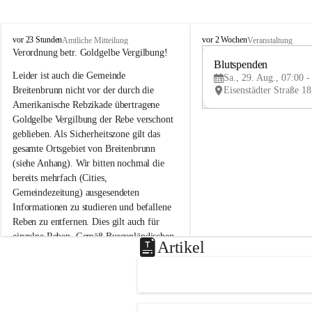
B
B
vor 23 Stunden
vor 2 Wochen
Amtliche Mitteilung
Veranstaltung
r
r
Verordnung betr. Goldgelbe Vergilbung!
e
e
Blutspenden
Leider ist auch die Gemeinde 
i
i
Sa., 29. Aug., 07:00 -
t
t
Breitenbrunn nicht vor der durch die 
e
e
Amerikanische Rebzikade übertragene 
n
n
Goldgelbe Vergilbung der Rebe verschont 
b
b
geblieben. Als Sicherheitszone gilt das 
r
r
gesamte Ortsgebiet von Breitenbrunn 
u
u
(siehe Anhang). Wir bitten nochmal die 
n
n
n
n
bereits mehrfach (Cities, 
a
a
Gemeindezeitung) ausgesendeten 
m
m
Informationen zu studieren und befallene 
N
N
Reben zu entfernen. Dies gilt auch für 
e
e
einzelne Reben. Gemäß Burgenländischen 
u
u
Artikel
Weinbaugesetz sind nicht gepflegte oder 
s
s
i
i
unzulässige Weingärten zu roden! Bitte 
e
e
helfen wir zusammen um unsere Winzer 
d
d
vor den prognostizierten Ernteausfällen 
l
l
und den daraus folgenden wirtschaftlichen 