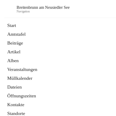
Breitenbrunn am Neusiedler See
Navigation
Start
Amtstafel
Formulare
Beiträge
18 Schnellzugriffe
Artikel
Gemeindeservice
7 Schnellzugriffe
Alben
Veranstaltungen
Müllkalender
Dateien
Öffnungszeiten
Kontakte
Standorte