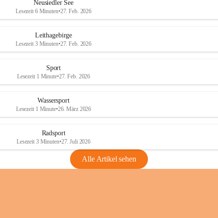
e
e
Neusiedler See
r
r
Lesezeit 6 Minuten
•
27. Feb. 2026
S
S
e
e
Leithagebirge
e
e
Lesezeit 3 Minuten
•
27. Feb. 2026
Sport
Lesezeit 1 Minute
•
27. Feb. 2026
Wassersport
Lesezeit 1 Minute
•
26. März 2026
Radsport
Lesezeit 3 Minuten
•
27. Juli 2026
Alle Artikel sehen