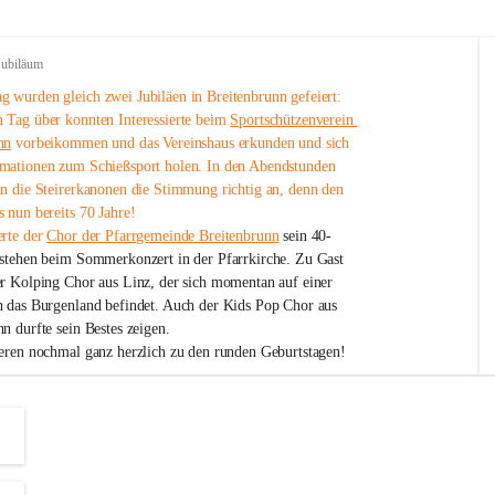
Jubiläum
 wurden gleich zwei Jubiläen in Breitenbrunn gefeiert: 
 Tag über konnten Interessierte beim 
Sportschützenverein 
nn
 vorbeikommen und das Vereinshaus erkunden und sich 
mationen zum Schießsport holen. In den Abendstunden 
nn die Steirerkanonen die Stimmung richtig an, denn den 
 nun bereits 70 Jahre!
rte der 
Chor der Pfarrgemeinde Breitenbrunn
 sein 40-
estehen beim Sommerkonzert in der Pfarrkirche. Zu Gast 
er Kolping Chor aus Linz, der sich momentan auf einer 
h das Burgenland befindet. Auch der Kids Pop Chor aus 
n durfte sein Bestes zeigen.
ieren nochmal ganz herzlich zu den runden Geburtstagen!