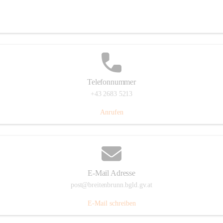
Eisenstädterstraße 18, 7091 Breitenbrunn am Neusiedler See, AUT
Auf Karte ansehen
Telefonnummer
+43 2683 5213
Anrufen
E-Mail Adresse
post@breitenbrunn.bgld.gv.at
E-Mail schreiben