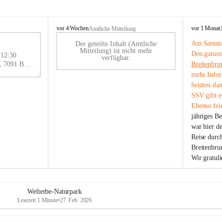
B
B
vor 4 Wochen
vor 1 Monat
Amtliche Mitteilung
r
r
Am Samstag
Der geteilte Inhalt (Amtliche
e
e
29
Mitteilung) ist nicht mehr
Den ganzen
i
i
 12:30
AU
verfügbar.
t
t
Eisenstädter Straße 18, 7091 Breitenbrunn am Neusiedler See, AUT
Breitenbru
G
e
e
mehr Infor
n
n
heizten da
b
b
SSV gibt es
r
r
Ebenso feie
u
u
jähriges B
n
n
n
n
war hier d
a
a
Reise durc
m
m
Breitenbrun
N
N
Wir gratul
e
e
u
u
s
s
i
i
Welterbe-Naturpark
e
e
Lesezeit 1 Minute
•
27. Feb. 2026
d
d
l
l