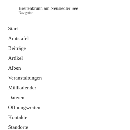
Breitenbrunn am Neusiedler See
Navigation
Start
Amtstafel
Formulare
Beiträge
18 Schnellzugriffe
Artikel
Gemeindeservice
7 Schnellzugriffe
Alben
Veranstaltungen
Müllkalender
Dateien
Öffnungszeiten
Kontakte
Standorte