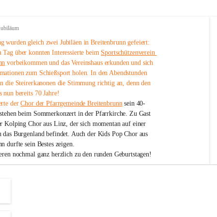
Jubiläum
 wurden gleich zwei Jubiläen in Breitenbrunn gefeiert: 
 Tag über konnten Interessierte beim 
Sportschützenverein 
nn
 vorbeikommen und das Vereinshaus erkunden und sich 
mationen zum Schießsport holen. In den Abendstunden 
nn die Steirerkanonen die Stimmung richtig an, denn den 
 nun bereits 70 Jahre!
rte der 
Chor der Pfarrgemeinde Breitenbrunn
 sein 40-
estehen beim Sommerkonzert in der Pfarrkirche. Zu Gast 
er Kolping Chor aus Linz, der sich momentan auf einer 
h das Burgenland befindet. Auch der Kids Pop Chor aus 
n durfte sein Bestes zeigen.
ieren nochmal ganz herzlich zu den runden Geburtstagen!