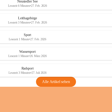
e
e
Neusiedler See
r
r
Lesezeit 6 Minuten
•
27. Feb. 2026
S
S
e
e
Leithagebirge
e
e
Lesezeit 3 Minuten
•
27. Feb. 2026
Sport
Lesezeit 1 Minute
•
27. Feb. 2026
Wassersport
Lesezeit 1 Minute
•
26. März 2026
Radsport
Lesezeit 3 Minuten
•
27. Juli 2026
Alle Artikel sehen