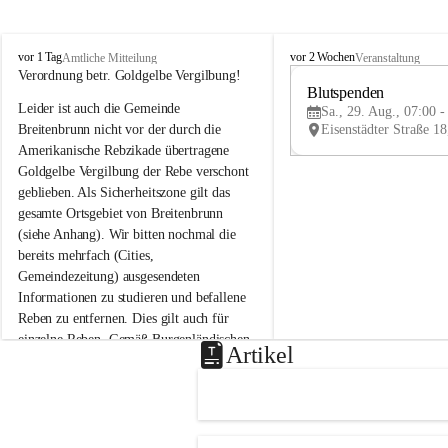
B
B
vor 1 Tag
vor 2 Wochen
Amtliche Mitteilung
Veranstaltung
r
r
Verordnung betr. Goldgelbe Vergilbung!
e
e
Blutspenden
Leider ist auch die Gemeinde 
i
i
Sa., 29. Aug., 07:00 -
t
t
Breitenbrunn nicht vor der durch die 
e
e
Amerikanische Rebzikade übertragene 
n
n
Goldgelbe Vergilbung der Rebe verschont 
b
b
geblieben. Als Sicherheitszone gilt das 
r
r
gesamte Ortsgebiet von Breitenbrunn 
u
u
(siehe Anhang). Wir bitten nochmal die 
n
n
n
n
bereits mehrfach (Cities, 
a
a
Gemeindezeitung) ausgesendeten 
m
m
Informationen zu studieren und befallene 
N
N
Reben zu entfernen. Dies gilt auch für 
e
e
einzelne Reben. Gemäß Burgenländischen 
u
u
Artikel
Weinbaugesetz sind nicht gepflegte oder 
s
s
i
i
unzulässige Weingärten zu roden! Bitte 
e
e
helfen wir zusammen um unsere Winzer 
d
d
vor den prognostizierten Ernteausfällen 
l
l
und den daraus folgenden wirtschaftlichen 