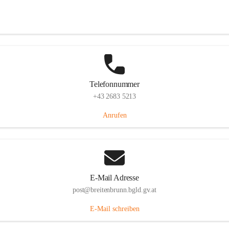
Eisenstädterstraße 18, 7091 Breitenbrunn am Neusiedler See, AUT
Auf Karte ansehen
Telefonnummer
+43 2683 5213
Anrufen
E-Mail Adresse
post@breitenbrunn.bgld.gv.at
E-Mail schreiben