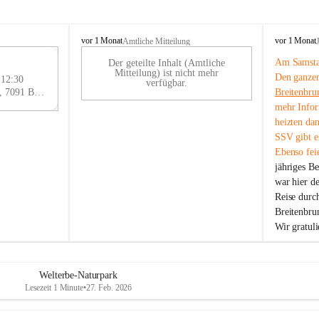
B
B
vor 1 Monat
vor 1 Monat
Amtliche Mitteilung
r
r
Am Samstag
Der geteilte Inhalt (Amtliche
e
e
29
Mitteilung) ist nicht mehr
Den ganzen
i
i
 12:30
AU
verfügbar.
t
t
Eisenstädter Straße 18, 7091 Breitenbrunn am Neusiedler See, AUT
Breitenbru
G
e
e
mehr Infor
n
n
heizten da
b
b
SSV gibt es
r
r
Ebenso feie
u
u
jähriges B
n
n
n
n
war hier d
a
a
Reise durc
m
m
Breitenbrun
N
N
Wir gratul
e
e
u
u
s
s
i
i
Welterbe-Naturpark
e
e
Lesezeit 1 Minute
•
27. Feb. 2026
d
d
l
l