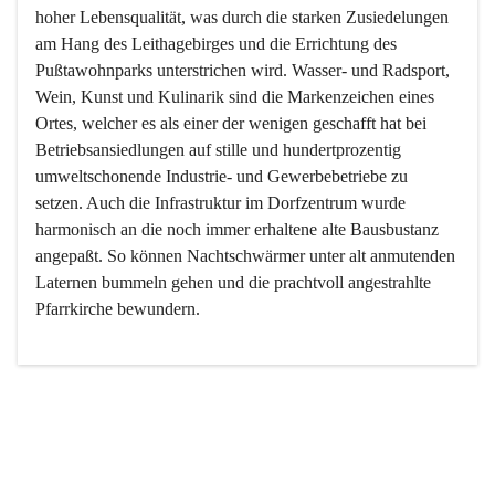
hoher Lebensqualität, was durch die starken Zusiedelungen 
am Hang des Leithagebirges und die Errichtung des 
Pußtawohnparks unterstrichen wird. Wasser- und Radsport, 
Wein, Kunst und Kulinarik sind die Markenzeichen eines 
Ortes, welcher es als einer der wenigen geschafft hat bei 
Betriebsansiedlungen auf stille und hundertprozentig 
umweltschonende Industrie- und Gewerbebetriebe zu 
setzen. Auch die Infrastruktur im Dorfzentrum wurde 
harmonisch an die noch immer erhaltene alte Bausbustanz 
angepaßt. So können Nachtschwärmer unter alt anmutenden 
Laternen bummeln gehen und die prachtvoll angestrahlte 
Pfarrkirche bewundern.

Der Weinbau dominert heute nicht mehr, ist aber integrativer 
Bestandteil der Kultur des Ortes, da man hier schon lange 
von Massenweinbau auf Qualitätsweinbau umgestellt hat. 
So ist es auch nicht verwunderlich, dass eines der historisch 
wertvollsten Gebäude die Ortsvinothek beherbergt und dass 
der Kellering ein beliebtes Ziel darstellt.
