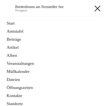
Breitenbrunn am Neusiedler See
Navigation
Breitenbrunn am Neusiedler See
Start
Amtstafel
Formulare
Beiträge
18 Schnellzugriffe
Artikel
Gemeindeservice
7 Schnellzugriffe
Alben
Veranstaltungen
+7
Müllkalender
Dateien
Öffnungszeiten
Kontakte
Hauptadresse
Standorte