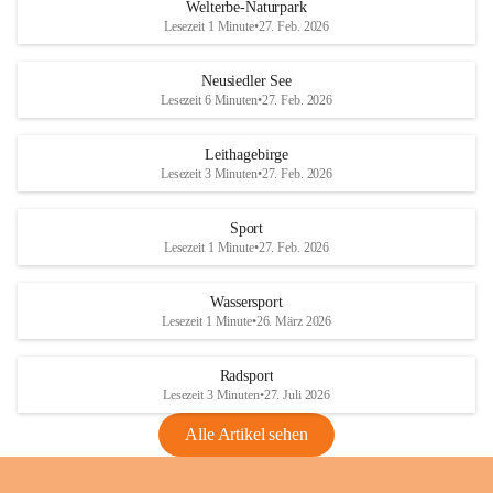
i
i
unzulässige Weingärten zu roden! Bitte 
Welterbe-Naturpark
e
e
helfen wir zusammen um unsere Winzer 
Lesezeit 1 Minute
•
27. Feb. 2026
d
d
vor den prognostizierten Ernteausfällen 
l
l
und den daraus folgenden wirtschaftlichen 
e
e
Neusiedler See
Schäden zu bewahren.
r
r
Lesezeit 6 Minuten
•
27. Feb. 2026
S
S
Verordnungen
e
e
Leithagebirge
04.08.2026
e
e
Lesezeit 3 Minuten
•
27. Feb. 2026
Maßnahmen zur Bekämpfung
der Goldgelben Vergilbung der
Sport
Rebe und der Amerikanischen
Lesezeit 1 Minute
•
27. Feb. 2026
Rebzikade
Anhang VBl. EU Nr. 18
Wassersport
_2026
Lesezeit 1 Minute
•
26. März 2026
1 Seite
•
1,4 MB
Radsport
VBl. EU Nr. 18_2026
Lesezeit 3 Minuten
•
27. Juli 2026
2 Seiten
•
2,1 MB
Alle Artikel sehen