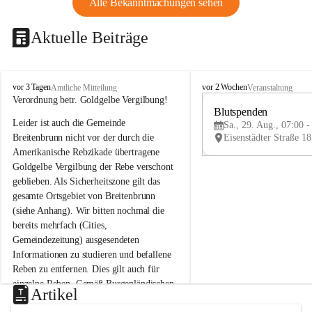
Alle Bekanntmachungen sehen
Aktuelle Beiträge
B
B
vor 3 Tagen
vor 2 Wochen
Amtliche Mitteilung
Veranstaltung
r
r
Verordnung betr. Goldgelbe Vergilbung!
e
e
Blutspenden
Leider ist auch die Gemeinde 
i
i
Sa., 29. Aug., 07:00 -
t
t
Breitenbrunn nicht vor der durch die 
e
e
Amerikanische Rebzikade übertragene 
n
n
Goldgelbe Vergilbung der Rebe verschont 
b
b
geblieben. Als Sicherheitszone gilt das 
r
r
gesamte Ortsgebiet von Breitenbrunn 
u
u
(siehe Anhang). Wir bitten nochmal die 
n
n
n
n
bereits mehrfach (Cities, 
a
a
Gemeindezeitung) ausgesendeten 
m
m
Informationen zu studieren und befallene 
N
N
Reben zu entfernen. Dies gilt auch für 
e
e
einzelne Reben. Gemäß Burgenländischen 
u
u
Artikel
Weinbaugesetz sind nicht gepflegte oder 
s
s