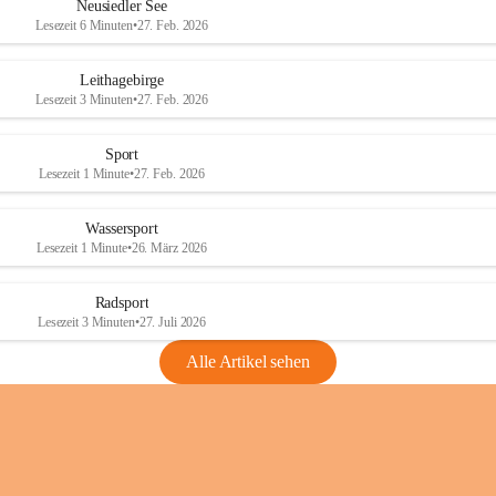
e
e
Neusiedler See
r
r
Lesezeit 6 Minuten
•
27. Feb. 2026
S
S
e
e
Leithagebirge
e
e
Lesezeit 3 Minuten
•
27. Feb. 2026
Sport
Lesezeit 1 Minute
•
27. Feb. 2026
Wassersport
Lesezeit 1 Minute
•
26. März 2026
Radsport
Lesezeit 3 Minuten
•
27. Juli 2026
Alle Artikel sehen