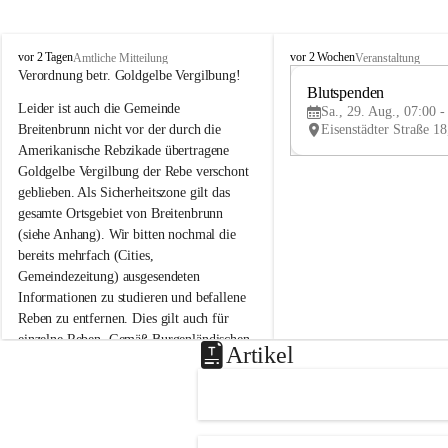
B
B
vor 2 Tagen
vor 2 Wochen
Amtliche Mitteilung
Veranstaltung
r
r
Verordnung betr. Goldgelbe Vergilbung!
e
e
Blutspenden
Leider ist auch die Gemeinde 
i
i
Sa., 29. Aug., 07:00 -
t
t
Breitenbrunn nicht vor der durch die 
e
e
Amerikanische Rebzikade übertragene 
n
n
Goldgelbe Vergilbung der Rebe verschont 
b
b
geblieben. Als Sicherheitszone gilt das 
r
r
gesamte Ortsgebiet von Breitenbrunn 
u
u
(siehe Anhang). Wir bitten nochmal die 
n
n
n
n
bereits mehrfach (Cities, 
a
a
Gemeindezeitung) ausgesendeten 
m
m
Informationen zu studieren und befallene 
N
N
Reben zu entfernen. Dies gilt auch für 
e
e
einzelne Reben. Gemäß Burgenländischen 
u
u
Artikel
Weinbaugesetz sind nicht gepflegte oder 
s
s
i
i
unzulässige Weingärten zu roden! Bitte 
e
e
helfen wir zusammen um unsere Winzer 
d
d
vor den prognostizierten Ernteausfällen 
l
l
und den daraus folgenden wirtschaftlichen 