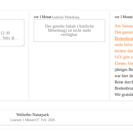
B
B
vor 1 Monat
vor 1 Monat
Amtliche Mitteilung
r
r
Am Samstag
Der geteilte Inhalt (Amtliche
e
e
29
Mitteilung) ist nicht mehr
Den ganzen
i
i
 12:30
AU
verfügbar.
t
t
Eisenstädter Straße 18, 7091 Breitenbrunn am Neusiedler See, AUT
Breitenbru
G
e
e
mehr Infor
n
n
heizten da
b
b
SSV gibt es
r
r
Ebenso feie
u
u
jähriges B
n
n
n
n
war hier d
a
a
Reise durc
m
m
Breitenbrun
N
N
Wir gratul
e
e
u
u
s
s
i
i
Welterbe-Naturpark
e
e
Lesezeit 1 Minute
•
27. Feb. 2026
d
d
l
l