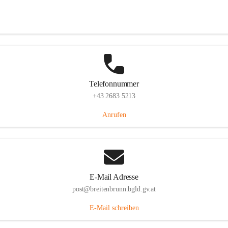
Eisenstädterstraße 18, 7091 Breitenbrunn am Neusiedler See, AUT
Auf Karte ansehen
Telefonnummer
+43 2683 5213
Anrufen
E-Mail Adresse
post@breitenbrunn.bgld.gv.at
E-Mail schreiben