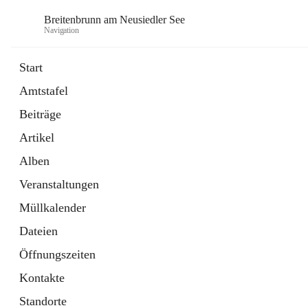
Breitenbrunn am Neusiedler See
Navigation
Start
Amtstafel
Formulare
Beiträge
18 Schnellzugriffe
Artikel
Gemeindeservice
7 Schnellzugriffe
Alben
Veranstaltungen
Müllkalender
Dateien
Öffnungszeiten
Kontakte
Standorte