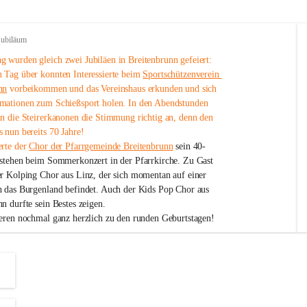
Jubiläum
 wurden gleich zwei Jubiläen in Breitenbrunn gefeiert: 
 Tag über konnten Interessierte beim 
Sportschützenverein 
nn
 vorbeikommen und das Vereinshaus erkunden und sich 
mationen zum Schießsport holen. In den Abendstunden 
nn die Steirerkanonen die Stimmung richtig an, denn den 
 nun bereits 70 Jahre!
rte der 
Chor der Pfarrgemeinde Breitenbrunn
 sein 40-
estehen beim Sommerkonzert in der Pfarrkirche. Zu Gast 
er Kolping Chor aus Linz, der sich momentan auf einer 
h das Burgenland befindet. Auch der Kids Pop Chor aus 
n durfte sein Bestes zeigen.
ieren nochmal ganz herzlich zu den runden Geburtstagen!