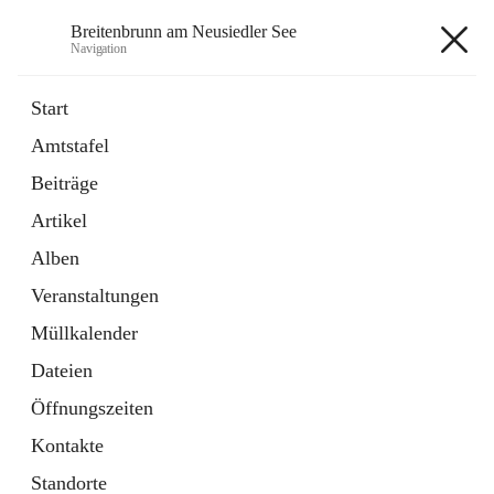
Breitenbrunn am Neusiedler See
Navigation
Breitenbrunn am Neusiedler See
Start
Amtstafel
Formulare
Beiträge
18 Schnellzugriffe
Artikel
Gemeindeservice
7 Schnellzugriffe
Alben
Veranstaltungen
+7
Müllkalender
Dateien
Öffnungszeiten
Kontakte
Hauptadresse
Standorte