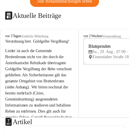
Alle Bekanntmachungen sehen
Aktuelle Beiträge
B
B
vor 3 Tagen
vor 2 Wochen
Amtliche Mitteilung
Veranstaltung
r
r
Verordnung betr. Goldgelbe Vergilbung!
e
e
Blutspenden
Leider ist auch die Gemeinde 
i
i
Sa., 29. Aug., 07:00 -
t
t
Breitenbrunn nicht vor der durch die 
e
e
Amerikanische Rebzikade übertragene 
n
n
Goldgelbe Vergilbung der Rebe verschont 
b
b
geblieben. Als Sicherheitszone gilt das 
r
r
gesamte Ortsgebiet von Breitenbrunn 
u
u
(siehe Anhang). Wir bitten nochmal die 
n
n
n
n
bereits mehrfach (Cities, 
a
a
Gemeindezeitung) ausgesendeten 
m
m
Informationen zu studieren und befallene 
N
N
Reben zu entfernen. Dies gilt auch für 
e
e
einzelne Reben. Gemäß Burgenländischen 
u
u
Artikel
Weinbaugesetz sind nicht gepflegte oder 
s
s