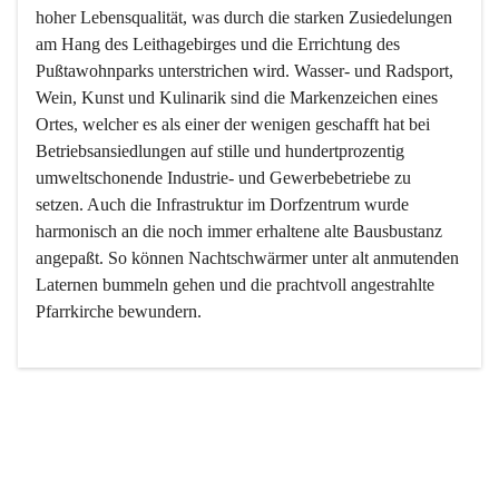
hoher Lebensqualität, was durch die starken Zusiedelungen 
am Hang des Leithagebirges und die Errichtung des 
Pußtawohnparks unterstrichen wird. Wasser- und Radsport, 
Wein, Kunst und Kulinarik sind die Markenzeichen eines 
Ortes, welcher es als einer der wenigen geschafft hat bei 
Betriebsansiedlungen auf stille und hundertprozentig 
umweltschonende Industrie- und Gewerbebetriebe zu 
setzen. Auch die Infrastruktur im Dorfzentrum wurde 
harmonisch an die noch immer erhaltene alte Bausbustanz 
angepaßt. So können Nachtschwärmer unter alt anmutenden 
Laternen bummeln gehen und die prachtvoll angestrahlte 
Pfarrkirche bewundern.

Der Weinbau dominert heute nicht mehr, ist aber integrativer 
Bestandteil der Kultur des Ortes, da man hier schon lange 
von Massenweinbau auf Qualitätsweinbau umgestellt hat. 
So ist es auch nicht verwunderlich, dass eines der historisch 
wertvollsten Gebäude die Ortsvinothek beherbergt und dass 
der Kellering ein beliebtes Ziel darstellt.
