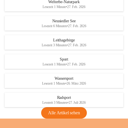
i
i
unzulässige Weingärten zu roden! Bitte 
Welterbe-Naturpark
e
e
helfen wir zusammen um unsere Winzer 
Lesezeit 1 Minute
•
27. Feb. 2026
d
d
vor den prognostizierten Ernteausfällen 
l
l
und den daraus folgenden wirtschaftlichen 
e
e
Neusiedler See
Schäden zu bewahren.
r
r
Lesezeit 6 Minuten
•
27. Feb. 2026
S
S
Verordnungen
e
e
Leithagebirge
04.08.2026
e
e
Lesezeit 3 Minuten
•
27. Feb. 2026
Maßnahmen zur Bekämpfung
der Goldgelben Vergilbung der
Sport
Rebe und der Amerikanischen
Lesezeit 1 Minute
•
27. Feb. 2026
Rebzikade
Anhang VBl. EU Nr. 18
Wassersport
_2026
Lesezeit 1 Minute
•
26. März 2026
1 Seite
•
1,4 MB
Radsport
VBl. EU Nr. 18_2026
Lesezeit 3 Minuten
•
27. Juli 2026
2 Seiten
•
2,1 MB
Alle Artikel sehen