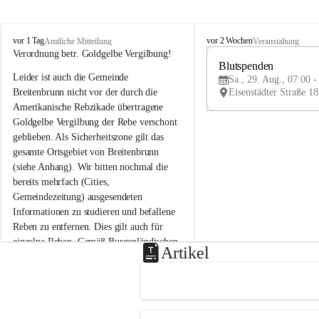
B
B
vor 1 Tag
vor 2 Wochen
Amtliche Mitteilung
Veranstaltung
r
r
Verordnung betr. Goldgelbe Vergilbung!
e
e
Blutspenden
Leider ist auch die Gemeinde 
i
i
Sa., 29. Aug., 07:00 -
t
t
Breitenbrunn nicht vor der durch die 
e
e
Amerikanische Rebzikade übertragene 
n
n
Goldgelbe Vergilbung der Rebe verschont 
b
b
geblieben. Als Sicherheitszone gilt das 
r
r
gesamte Ortsgebiet von Breitenbrunn 
u
u
(siehe Anhang). Wir bitten nochmal die 
n
n
n
n
bereits mehrfach (Cities, 
a
a
Gemeindezeitung) ausgesendeten 
m
m
Informationen zu studieren und befallene 
N
N
Reben zu entfernen. Dies gilt auch für 
e
e
einzelne Reben. Gemäß Burgenländischen 
u
u
Artikel
Weinbaugesetz sind nicht gepflegte oder 
s
s
i
i
unzulässige Weingärten zu roden! Bitte 
e
e
helfen wir zusammen um unsere Winzer 
d
d
vor den prognostizierten Ernteausfällen 
l
l
und den daraus folgenden wirtschaftlichen 