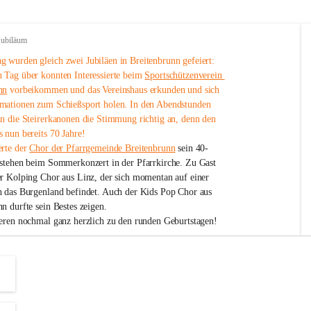
Jubiläum
 wurden gleich zwei Jubiläen in Breitenbrunn gefeiert: 
 Tag über konnten Interessierte beim 
Sportschützenverein 
nn
 vorbeikommen und das Vereinshaus erkunden und sich 
mationen zum Schießsport holen. In den Abendstunden 
nn die Steirerkanonen die Stimmung richtig an, denn den 
 nun bereits 70 Jahre!
rte der 
Chor der Pfarrgemeinde Breitenbrunn
 sein 40-
estehen beim Sommerkonzert in der Pfarrkirche. Zu Gast 
er Kolping Chor aus Linz, der sich momentan auf einer 
h das Burgenland befindet. Auch der Kids Pop Chor aus 
n durfte sein Bestes zeigen.
ieren nochmal ganz herzlich zu den runden Geburtstagen!