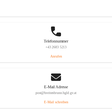
Eisenstädterstraße 18, 7091 Breitenbrunn am Neusiedler See, AUT
Auf Karte ansehen
Telefonnummer
+43 2683 5213
Anrufen
E-Mail Adresse
post@breitenbrunn.bgld.gv.at
E-Mail schreiben