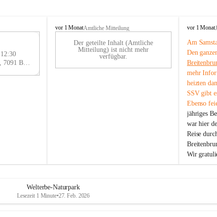
B
B
vor 1 Monat
vor 1 Monat
Amtliche Mitteilung
r
r
Am Samstag
Der geteilte Inhalt (Amtliche
e
e
29
Mitteilung) ist nicht mehr
Den ganzen
i
i
 12:30
AU
verfügbar.
t
t
Eisenstädter Straße 18, 7091 Breitenbrunn am Neusiedler See, AUT
Breitenbru
G
e
e
mehr Infor
n
n
heizten da
b
b
SSV gibt es
r
r
Ebenso feie
u
u
jähriges B
n
n
n
n
war hier d
a
a
Reise durc
m
m
Breitenbrun
N
N
Wir gratul
e
e
u
u
s
s
i
i
Welterbe-Naturpark
e
e
Lesezeit 1 Minute
•
27. Feb. 2026
d
d
l
l