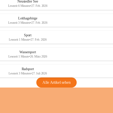
e
e
Neusiedler See
r
r
Lesezeit 6 Minuten
•
27. Feb. 2026
S
S
e
e
Leithagebirge
e
e
Lesezeit 3 Minuten
•
27. Feb. 2026
Sport
Lesezeit 1 Minute
•
27. Feb. 2026
Wassersport
Lesezeit 1 Minute
•
26. März 2026
Radsport
Lesezeit 3 Minuten
•
27. Juli 2026
Alle Artikel sehen