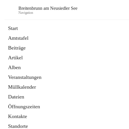
Breitenbrunn am Neusiedler See
Navigation
Start
Amtstafel
Formulare
Beiträge
18 Schnellzugriffe
Artikel
Gemeindeservice
7 Schnellzugriffe
Alben
Veranstaltungen
Müllkalender
Dateien
Öffnungszeiten
Kontakte
Standorte