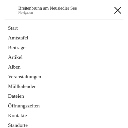
Breitenbrunn am Neusiedler See
Navigation
Breitenbrunn am Neusiedler See
Start
Amtstafel
Formulare
Beiträge
18 Schnellzugriffe
Artikel
Gemeindeservice
7 Schnellzugriffe
Alben
Veranstaltungen
+7
Müllkalender
Dateien
Öffnungszeiten
Kontakte
Hauptadresse
Standorte