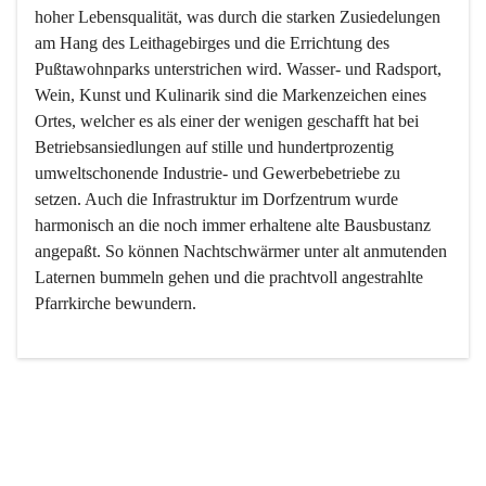
hoher Lebensqualität, was durch die starken Zusiedelungen 
am Hang des Leithagebirges und die Errichtung des 
Pußtawohnparks unterstrichen wird. Wasser- und Radsport, 
Wein, Kunst und Kulinarik sind die Markenzeichen eines 
Ortes, welcher es als einer der wenigen geschafft hat bei 
Betriebsansiedlungen auf stille und hundertprozentig 
umweltschonende Industrie- und Gewerbebetriebe zu 
setzen. Auch die Infrastruktur im Dorfzentrum wurde 
harmonisch an die noch immer erhaltene alte Bausbustanz 
angepaßt. So können Nachtschwärmer unter alt anmutenden 
Laternen bummeln gehen und die prachtvoll angestrahlte 
Pfarrkirche bewundern.

Der Weinbau dominert heute nicht mehr, ist aber integrativer 
Bestandteil der Kultur des Ortes, da man hier schon lange 
von Massenweinbau auf Qualitätsweinbau umgestellt hat. 
So ist es auch nicht verwunderlich, dass eines der historisch 
wertvollsten Gebäude die Ortsvinothek beherbergt und dass 
der Kellering ein beliebtes Ziel darstellt.
