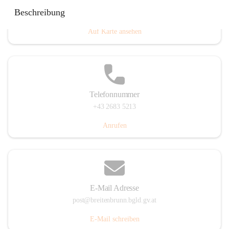
Eisenstädterstraße 18, 7091 Breitenbrunn am Neusiedler
Beschreibung
See, AUT
Auf Karte ansehen
Telefonnummer
+43 2683 5213
Anrufen
E-Mail Adresse
post@breitenbrunn.bgld.gv.at
E-Mail schreiben