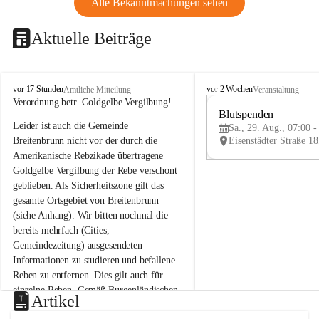
Alle Bekanntmachungen sehen
Aktuelle Beiträge
B
B
vor 17 Stunden
vor 2 Wochen
Amtliche Mitteilung
Veranstaltung
r
r
Verordnung betr. Goldgelbe Vergilbung!
e
e
Blutspenden
Leider ist auch die Gemeinde 
i
i
Sa., 29. Aug., 07:00 -
t
t
Breitenbrunn nicht vor der durch die 
e
e
Amerikanische Rebzikade übertragene 
n
n
Goldgelbe Vergilbung der Rebe verschont 
b
b
geblieben. Als Sicherheitszone gilt das 
r
r
gesamte Ortsgebiet von Breitenbrunn 
u
u
(siehe Anhang). Wir bitten nochmal die 
n
n
n
n
bereits mehrfach (Cities, 
a
a
Gemeindezeitung) ausgesendeten 
m
m
Informationen zu studieren und befallene 
N
N
Reben zu entfernen. Dies gilt auch für 
e
e
einzelne Reben. Gemäß Burgenländischen 
u
u
Artikel
Weinbaugesetz sind nicht gepflegte oder 
s
s