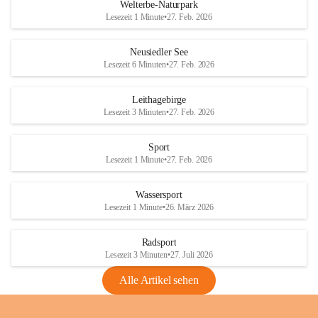
i
i
unzulässige Weingärten zu roden! Bitte 
Welterbe-Naturpark
e
e
helfen wir zusammen um unsere Winzer 
Lesezeit 1 Minute
•
27. Feb. 2026
d
d
vor den prognostizierten Ernteausfällen 
l
l
und den daraus folgenden wirtschaftlichen 
e
e
Neusiedler See
Schäden zu bewahren.
r
r
Lesezeit 6 Minuten
•
27. Feb. 2026
S
S
Verordnungen
e
e
Leithagebirge
04.08.2026
e
e
Lesezeit 3 Minuten
•
27. Feb. 2026
Maßnahmen zur Bekämpfung
der Goldgelben Vergilbung der
Sport
Rebe und der Amerikanischen
Lesezeit 1 Minute
•
27. Feb. 2026
Rebzikade
Anhang VBl. EU Nr. 18
Wassersport
_2026
Lesezeit 1 Minute
•
26. März 2026
1 Seite
•
1,4 MB
Radsport
VBl. EU Nr. 18_2026
Lesezeit 3 Minuten
•
27. Juli 2026
2 Seiten
•
2,1 MB
Alle Artikel sehen