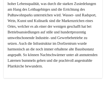
hoher Lebensqualität, was durch die starken Zusiedelungen 
am Hang des Leithagebirges und die Errichtung des 
Pußtawohnparks unterstrichen wird. Wasser- und Radsport, 
Wein, Kunst und Kulinarik sind die Markenzeichen eines 
Ortes, welcher es als einer der wenigen geschafft hat bei 
Betriebsansiedlungen auf stille und hundertprozentig 
umweltschonende Industrie- und Gewerbebetriebe zu 
setzen. Auch die Infrastruktur im Dorfzentrum wurde 
harmonisch an die noch immer erhaltene alte Bausbustanz 
angepaßt. So können Nachtschwärmer unter alt anmutenden 
Laternen bummeln gehen und die prachtvoll angestrahlte 
Pfarrkirche bewundern.

Der Weinbau dominert heute nicht mehr, ist aber integrativer 
Bestandteil der Kultur des Ortes, da man hier schon lange 
von Massenweinbau auf Qualitätsweinbau umgestellt hat. 
So ist es auch nicht verwunderlich, dass eines der historisch 
wertvollsten Gebäude die Ortsvinothek beherbergt und dass 
der Kellering ein beliebtes Ziel darstellt.
