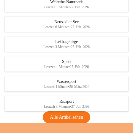
i
i
unzulässige Weingärten zu roden! Bitte 
Welterbe-Naturpark
e
e
helfen wir zusammen um unsere Winzer 
Lesezeit 1 Minute
•
27. Feb. 2026
d
d
vor den prognostizierten Ernteausfällen 
l
l
und den daraus folgenden wirtschaftlichen 
e
e
Neusiedler See
Schäden zu bewahren.
r
r
Lesezeit 6 Minuten
•
27. Feb. 2026
S
S
Verordnungen
e
e
Leithagebirge
04.08.2026
e
e
Lesezeit 3 Minuten
•
27. Feb. 2026
Maßnahmen zur Bekämpfung
der Goldgelben Vergilbung der
Sport
Rebe und der Amerikanischen
Lesezeit 1 Minute
•
27. Feb. 2026
Rebzikade
Anhang VBl. EU Nr. 18
Wassersport
_2026
Lesezeit 1 Minute
•
26. März 2026
1 Seite
•
1,4 MB
Radsport
VBl. EU Nr. 18_2026
Lesezeit 3 Minuten
•
27. Juli 2026
2 Seiten
•
2,1 MB
Alle Artikel sehen