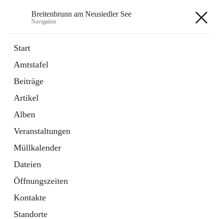
Breitenbrunn am Neusiedler See
Navigation
Breitenbrunn am Neusiedler See
Start
Amtstafel
Formulare
Beiträge
18 Schnellzugriffe
Artikel
Gemeindeservice
7 Schnellzugriffe
Alben
Veranstaltungen
+7
Müllkalender
Dateien
Öffnungszeiten
Kontakte
Hauptadresse
Standorte