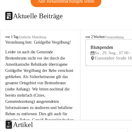
Alle Bekanntmachungen sehen
Aktuelle Beiträge
B
B
vor 1 Tag
vor 2 Wochen
Amtliche Mitteilung
Veranstaltung
r
r
Verordnung betr. Goldgelbe Vergilbung!
e
e
Blutspenden
Leider ist auch die Gemeinde 
i
i
Sa., 29. Aug., 07:00 -
t
t
Breitenbrunn nicht vor der durch die 
e
e
Amerikanische Rebzikade übertragene 
n
n
Goldgelbe Vergilbung der Rebe verschont 
b
b
geblieben. Als Sicherheitszone gilt das 
r
r
gesamte Ortsgebiet von Breitenbrunn 
u
u
(siehe Anhang). Wir bitten nochmal die 
n
n
n
n
bereits mehrfach (Cities, 
a
a
Gemeindezeitung) ausgesendeten 
m
m
Informationen zu studieren und befallene 
N
N
Reben zu entfernen. Dies gilt auch für 
e
e
einzelne Reben. Gemäß Burgenländischen 
u
u
Artikel
Weinbaugesetz sind nicht gepflegte oder 
s
s