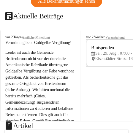
Alle Bekanntmachungen sehen
Aktuelle Beiträge
B
B
vor 2 Tagen
vor 2 Wochen
Amtliche Mitteilung
Veranstaltung
r
r
Verordnung betr. Goldgelbe Vergilbung!
e
e
Blutspenden
Leider ist auch die Gemeinde 
i
i
Sa., 29. Aug., 07:00 -
t
t
Breitenbrunn nicht vor der durch die 
e
e
Amerikanische Rebzikade übertragene 
n
n
Goldgelbe Vergilbung der Rebe verschont 
b
b
geblieben. Als Sicherheitszone gilt das 
r
r
gesamte Ortsgebiet von Breitenbrunn 
u
u
(siehe Anhang). Wir bitten nochmal die 
n
n
n
n
bereits mehrfach (Cities, 
a
a
Gemeindezeitung) ausgesendeten 
m
m
Informationen zu studieren und befallene 
N
N
Reben zu entfernen. Dies gilt auch für 
e
e
einzelne Reben. Gemäß Burgenländischen 
u
u
Artikel
Weinbaugesetz sind nicht gepflegte oder 
s
s