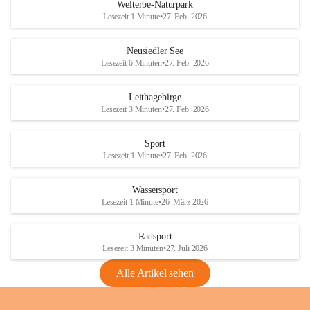
i
i
unzulässige Weingärten zu roden! Bitte 
Welterbe-Naturpark
e
e
helfen wir zusammen um unsere Winzer 
Lesezeit 1 Minute
•
27. Feb. 2026
d
d
vor den prognostizierten Ernteausfällen 
l
l
und den daraus folgenden wirtschaftlichen 
e
e
Neusiedler See
Schäden zu bewahren.
r
r
Lesezeit 6 Minuten
•
27. Feb. 2026
S
S
Verordnungen
e
e
Leithagebirge
04.08.2026
e
e
Lesezeit 3 Minuten
•
27. Feb. 2026
Maßnahmen zur Bekämpfung
der Goldgelben Vergilbung der
Sport
Rebe und der Amerikanischen
Lesezeit 1 Minute
•
27. Feb. 2026
Rebzikade
Anhang VBl. EU Nr. 18
Wassersport
_2026
Lesezeit 1 Minute
•
26. März 2026
1 Seite
•
1,4 MB
Radsport
VBl. EU Nr. 18_2026
Lesezeit 3 Minuten
•
27. Juli 2026
2 Seiten
•
2,1 MB
Alle Artikel sehen