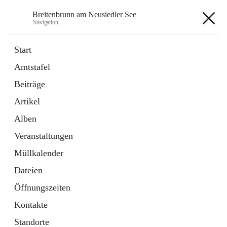
Breitenbrunn am Neusiedler See
Navigation
Breitenbrunn am Neusiedler See
Start
Amtstafel
Formulare
Beiträge
18 Schnellzugriffe
Artikel
Gemeindeservice
7 Schnellzugriffe
Alben
Veranstaltungen
+7
Müllkalender
Dateien
Öffnungszeiten
Kontakte
Hauptadresse
Standorte