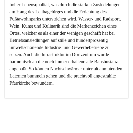
hoher Lebensqualität, was durch die starken Zusiedelungen 
am Hang des Leithagebirges und die Errichtung des 
Pußtawohnparks unterstrichen wird. Wasser- und Radsport, 
Wein, Kunst und Kulinarik sind die Markenzeichen eines 
Ortes, welcher es als einer der wenigen geschafft hat bei 
Betriebsansiedlungen auf stille und hundertprozentig 
umweltschonende Industrie- und Gewerbebetriebe zu 
setzen. Auch die Infrastruktur im Dorfzentrum wurde 
harmonisch an die noch immer erhaltene alte Bausbustanz 
angepaßt. So können Nachtschwärmer unter alt anmutenden 
Laternen bummeln gehen und die prachtvoll angestrahlte 
Pfarrkirche bewundern.

Der Weinbau dominert heute nicht mehr, ist aber integrativer 
Bestandteil der Kultur des Ortes, da man hier schon lange 
von Massenweinbau auf Qualitätsweinbau umgestellt hat. 
So ist es auch nicht verwunderlich, dass eines der historisch 
wertvollsten Gebäude die Ortsvinothek beherbergt und dass 
der Kellering ein beliebtes Ziel darstellt.
